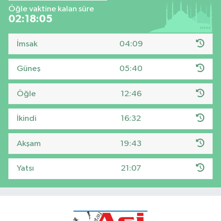
Öğle vaktine kalan süre
02:18:04
İmsak
04:09
Güneş
05:40
Öğle
12:46
İkindi
16:32
Akşam
19:43
Yatsı
21:07