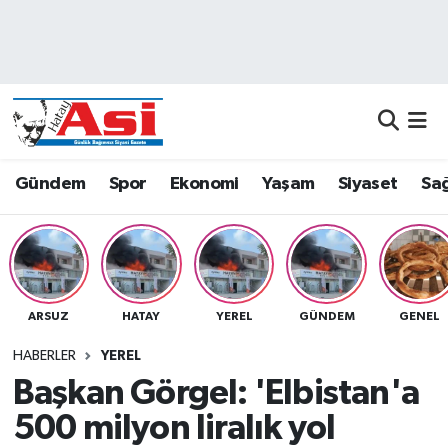
Asayiş
Nöbetçi Eczaneler
Dünya
Hava Durumu
Eğitim
Namaz Vakitleri
Gündem
Spor
Ekonomi
Yaşam
Siyaset
Sağ
Ekonomi
Trafik Durumu
Gündem
Süper Lig Puan Durumu ve Fikstür
ARSUZ
HATAY
YEREL
GÜNDEM
GENEL
Magazin
Tüm Manşetler
HABERLER
YEREL
Sağlık
Son Dakika Haberleri
Başkan Görgel: 'Elbistan'a
500 milyon liralık yol
Siyaset
Haber Arşivi