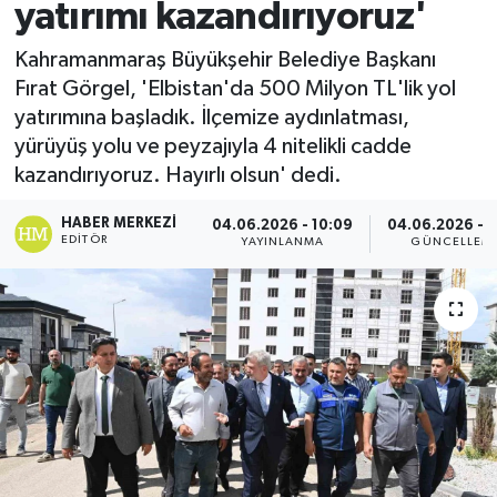
yatırımı kazandırıyoruz'
Spor
Kahramanmaraş Büyükşehir Belediye Başkanı
Fırat Görgel, 'Elbistan'da 500 Milyon TL'lik yol
Teknoloji
yatırımına başladık. İlçemize aydınlatması,
yürüyüş yolu ve peyzajıyla 4 nitelikli cadde
Yaşam
kazandırıyoruz. Hayırlı olsun' dedi.
HABER MERKEZI
04.06.2026 - 10:09
04.06.2026 - 1
EDITÖR
YAYINLANMA
GÜNCELLEM