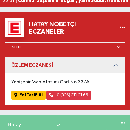
Cumhurbaşkanı Erdoğan, yarın Suudi Arabistan'a
22:31 |
HATAY NÖBETÇI
ECZANELER
ÖZLEM ECZANESİ
Yenişehir Mah.Atatürk Cad.No:33/A
Yol Tarifi Al
0 (326) 311 21 66
Hatay