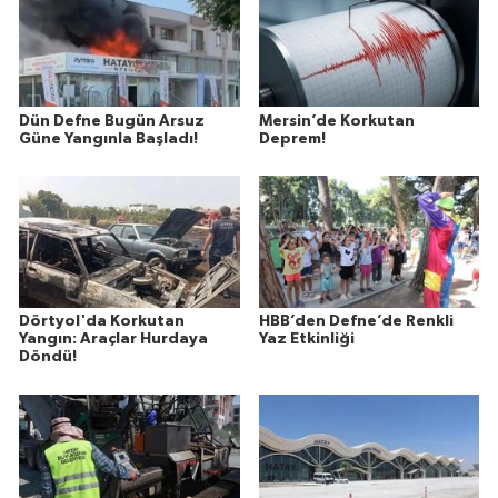
Dün Defne Bugün Arsuz
Mersin’de Korkutan
Güne Yangınla Başladı!
Deprem!
Dörtyol'da Korkutan
HBB’den Defne’de Renkli
Yangın: Araçlar Hurdaya
Yaz Etkinliği
Döndü!