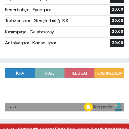
Fenerbahçe - Eyüpspor
20:00
Trabzonspor - Gençlerbirliği S.K.
20:00
Kasımpaşa - Galatasaray
20:00
Antalyaspor - Kocaelispor
20:00
ABD'de çocukların ruh sağlığı krizindeki sorum
10:03 |
Dörtyol ilçesinde bahçe yangınında hurdaya ayr
09:21 |
Manavgat'ta kuyuya düşen çocuk itfaiye ekipleri
23:57 |
2026 Air Badminton Türkiye Şampiyonası, Ala
22:44 |