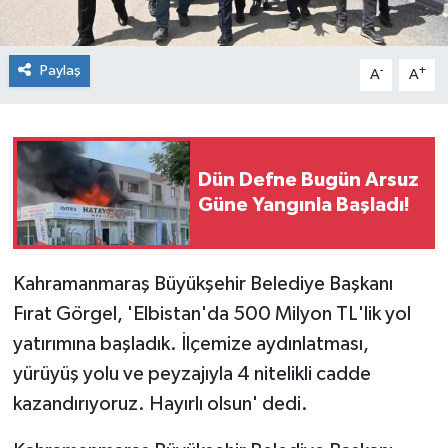
Paylaş
-
+
A
A
Dün Defne Bugün Arsuz
Güne Yangınla Başladı!
Kahramanmaraş Büyükşehir Belediye Başkanı
Fırat Görgel, 'Elbistan'da 500 Milyon TL'lik yol
yatırımına başladık. İlçemize aydınlatması,
yürüyüş yolu ve peyzajıyla 4 nitelikli cadde
kazandırıyoruz. Hayırlı olsun' dedi.