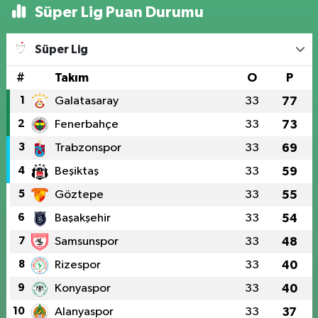
Süper Lig Puan Durumu
Süper Lig
#
Takım
O
P
1
Galatasaray
33
77
2
Fenerbahçe
33
73
3
Trabzonspor
33
69
4
Beşiktaş
33
59
5
Göztepe
33
55
6
Başakşehir
33
54
7
Samsunspor
33
48
8
Rizespor
33
40
9
Konyaspor
33
40
10
Alanyaspor
33
37