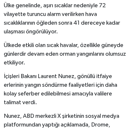
Ülke genelinde, aşırı sıcaklar nedeniyle 72
vilayette turuncu alarm verilirken hava
sıcaklıklarının öğleden sonra 41 dereceye kadar
ulaşması öngörülüyor.
Ülkede etkili olan sıcak havalar, özellikle güneyde
günlerdir devam eden orman yangınlarını olumsuz
etkiliyor.
İçişleri Bakanı Laurent Nunez, gönüllü itfaiye
erlerinin yangın söndürme faaliyetleri için daha
kolay seferber edilebilmesi amacıyla valilere
talimat verdi.
Nunez, ABD merkezli X şirketinin sosyal medya
platformundan yaptığı açıklamada, Drome,