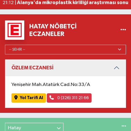
Manavgat'ta kuyuya düşen çocuk itfaiye ekipleri
23:57 |
HATAY NÖBETÇI
ECZANELER
ÖZLEM ECZANESİ
Yenişehir Mah.Atatürk Cad.No:33/A
Yol Tarifi Al
0 (326) 311 21 66
Hatay