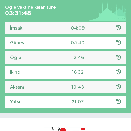
Öğle vaktine kalan süre
03:31:47
İmsak
04:09
Güneş
05:40
Öğle
12:46
İkindi
16:32
Akşam
19:43
Yatsı
21:07