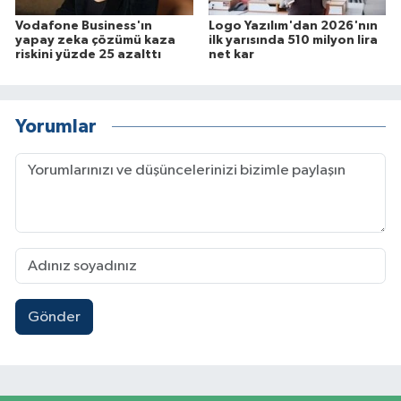
Vodafone Business'ın
Logo Yazılım'dan 2026'nın
yapay zeka çözümü kaza
ilk yarısında 510 milyon lira
riskini yüzde 25 azalttı
net kar
Yorumlar
Gönder