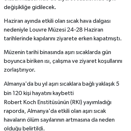
değişikliğe gidilecek.
Haziran ayında etkili olan sıcak hava dalgası
nedeniyle Louvre Müzesi 24-28 Haziran
tarihlerinde kapılarını ziyarete erken kapatmıştı.
Müzenin tarihi binasında aşırı sıcaklarda gün
boyunca biriken ısı, çalışma ve ziyaret koşullarını
zorlaştırıyor.
Almanya'da bu yıl aşırı sıcaklara bağlı yaklaşık 5
bin 120 kişi hayatını kaybetti
Robert Koch Enstitüsünün (RKI) yayımladığı
raporda, Almanya'da etkili olan aşırı sıcak
havaların ölüm sayılarının artmasına da neden
olduğu belirtildi.