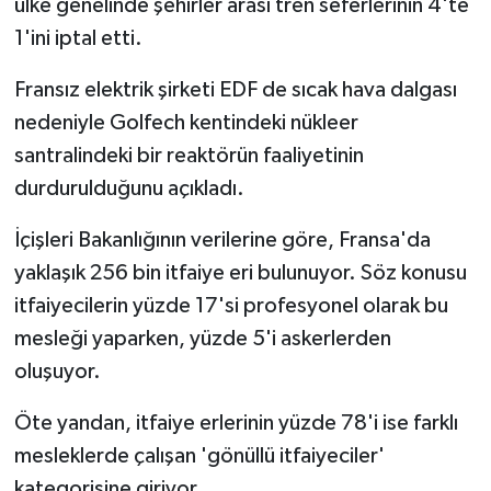
ülke genelinde şehirler arası tren seferlerinin 4'te
1'ini iptal etti.
Fransız elektrik şirketi EDF de sıcak hava dalgası
nedeniyle Golfech kentindeki nükleer
santralindeki bir reaktörün faaliyetinin
durdurulduğunu açıkladı.
İçişleri Bakanlığının verilerine göre, Fransa'da
yaklaşık 256 bin itfaiye eri bulunuyor. Söz konusu
itfaiyecilerin yüzde 17'si profesyonel olarak bu
mesleği yaparken, yüzde 5'i askerlerden
oluşuyor.
Öte yandan, itfaiye erlerinin yüzde 78'i ise farklı
mesleklerde çalışan 'gönüllü itfaiyeciler'
kategorisine giriyor.