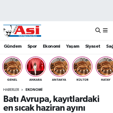
Asayiş
Nöbetçi Eczaneler
Dünya
Hava Durumu
Eğitim
Namaz Vakitleri
Gündem
Spor
Ekonomi
Yaşam
Siyaset
Sağ
Ekonomi
Trafik Durumu
Gündem
Süper Lig Puan Durumu ve Fikstür
GENEL
ANKARA
ANTAKYA
KÜLTÜR
HATAY
Magazin
Tüm Manşetler
HABERLER
EKONOMI
Sağlık
Son Dakika Haberleri
Batı Avrupa, kayıtlardaki
en sıcak haziran ayını
Siyaset
Haber Arşivi