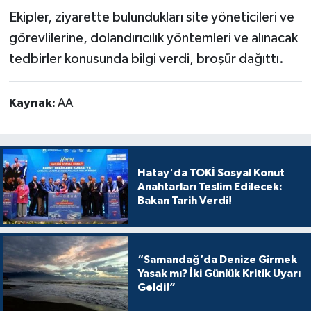
Ekipler, ziyarette bulundukları site yöneticileri ve
görevlilerine, dolandırıcılık yöntemleri ve alınacak
tedbirler konusunda bilgi verdi, broşür dağıttı.
Kaynak:
AA
Hatay'da TOKİ Sosyal Konut
Anahtarları Teslim Edilecek:
Bakan Tarih Verdi!
“Samandağ’da Denize Girmek
Yasak mı? İki Günlük Kritik Uyarı
Geldi!”