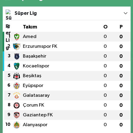
Süper Lig
#
Takım
O
P
1
Amed
0
0
2
Erzurumspor FK
0
0
3
Başakşehir
0
0
4
Kocaelispor
0
0
5
Beşiktaş
0
0
6
Eyüpspor
0
0
7
Galatasaray
0
0
8
Çorum FK
0
0
9
Gaziantep FK
0
0
10
Alanyaspor
0
0