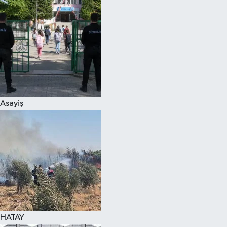
Spor
Teknoloji
Yaşam
Asayiş
HATAY