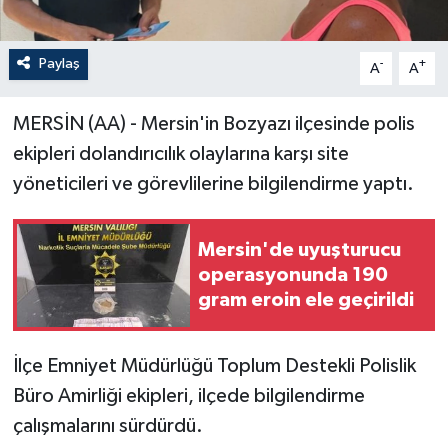
Paylaş
-
+
A
A
MERSİN (AA) - Mersin'in Bozyazı ilçesinde polis
ekipleri dolandırıcılık olaylarına karşı site
yöneticileri ve görevlilerine bilgilendirme yaptı.
Mersin'de uyuşturucu
operasyonunda 190
gram eroin ele geçirildi
İlçe Emniyet Müdürlüğü Toplum Destekli Polislik
Büro Amirliği ekipleri, ilçede bilgilendirme
çalışmalarını sürdürdü.