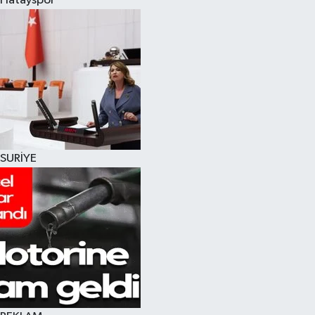
Hatayspor
SURİYE