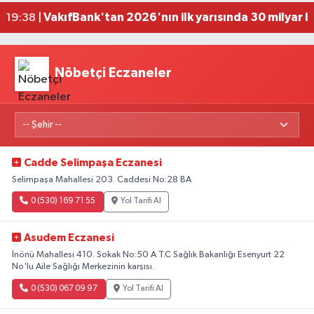
'Kutuplarda Sıfır Atık' kitabı tanıtıldı
22:01 |
Nöbetçi Eczaneler
Cadde Selimpaşa Eczanesi
Selimpaşa Mahallesi 203. Caddesi No:28 BA
0 (530) 169 71 55
Yol Tarifi Al
Asudem Eczanesi
İnönü Mahallesi 410. Sokak No:50 A T.C Sağlık Bakanlığı Esenyurt 22
No'lu Aile Sağlığı Merkezinin karşısı.
0 (530) 067 09 97
Yol Tarifi Al