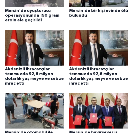
Mersin'de uyuşturucu
Mersin'de bir kişi evinde ölü
operasyonunda 190 gram
bulundu
eroin ele geçirildi
Akdenizli ihracatçılar
Akdenizli ihracatçılar
temmuzda 92,6 milyon
temmuzda 92,6 milyon
dolarlık yaş meyve ve sebze
dolarlık yaş meyve ve sebze
ihraç etti
ihraç etti
Mersin'de otomobil ile
Mersin'de hayırsever iş