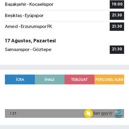
Başakşehir - Kocaelispor
19:00
Beşiktaş - Eyüpspor
21:30
Amed - Erzurumspor FK
21:30
17 Ağustos, Pazartesi
Samsunspor - Göztepe
21:30
Antalya'da seyir halindeki otomobilde çıkan yang
21:03 |
Antalya'da apartman dairesinde çıkan yangında
20:05 |
Side Antik Kenti'nde düzenlenen AKMED Arkeol
19:56 |
VakıfBank'tan 2026'nın ilk yarısında 30 milyar l
19:38 |