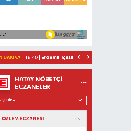
Borsa günü yükselişle tamamladı
19:12 |
Osmaniye'de huzur toplantısı düzenl
16:58 |
Adana'da ani kalp durmalarına karşı ku
16:48 |
Dörtyol'da Korkutan Yangın: Araçlar
16:42 |
N DAKIKA
Erdemli ilçesinde park halindeki cipte
16:40 |
HATAY NÖBETÇI
ECZANELER
ÖZLEM ECZANESİ