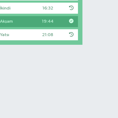
İkindi
16:32
Akşam
19:44
Yatsı
21:08