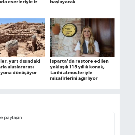
da eserleriyle iz
başlayacak
ler, yurt dışındaki
Isparta'da restore edilen
rla uluslararası
yaklaşık 115 yıllık konak,
syona dönüşüyor
tarihi atmosferiyle
misafirlerini ağırlıyor