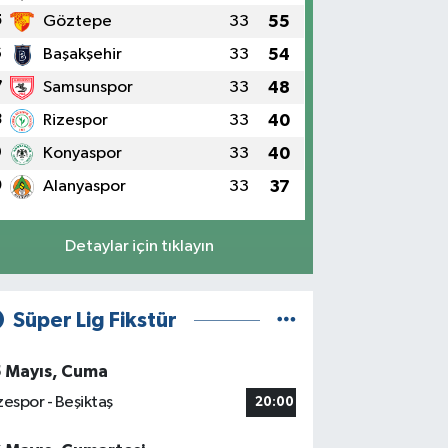
5
Göztepe
33
55
6
Başakşehir
33
54
7
Samsunspor
33
48
8
Rizespor
33
40
9
Konyaspor
33
40
0
Alanyaspor
33
37
Detaylar için tıklayın
Süper Lig Fikstür
5 Mayıs, Cuma
zespor - Beşiktaş
20:00