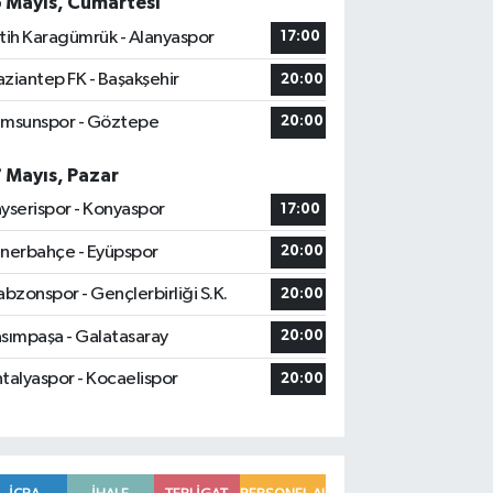
6 Mayıs, Cumartesi
tih Karagümrük - Alanyaspor
17:00
ziantep FK - Başakşehir
20:00
msunspor - Göztepe
20:00
7 Mayıs, Pazar
yserispor - Konyaspor
17:00
nerbahçe - Eyüpspor
20:00
abzonspor - Gençlerbirliği S.K.
20:00
sımpaşa - Galatasaray
20:00
talyaspor - Kocaelispor
20:00