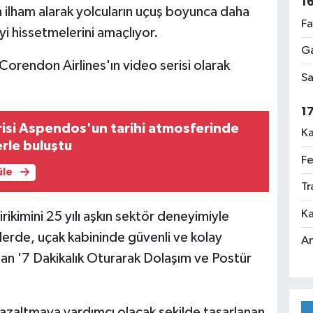
1
n ilham alarak yolcuların uçuş boyunca daha
Fa
iyi hissetmelerini amaçlıyor.
Ga
, Corendon Airlines'ın video serisi olarak
Sa
1
isi Aspendos'un tarihi atmosferinde
Ka
rle buluştu
Fe
üle
Tr
Ka
rikimini 25 yılı aşkın sektör deneyimiyle
iklerde, uçak kabininde güvenli ve kolay
An
an '7 Dakikalık Oturarak Dolaşım ve Postür
ni azaltmaya yardımcı olacak şekilde tasarlanan