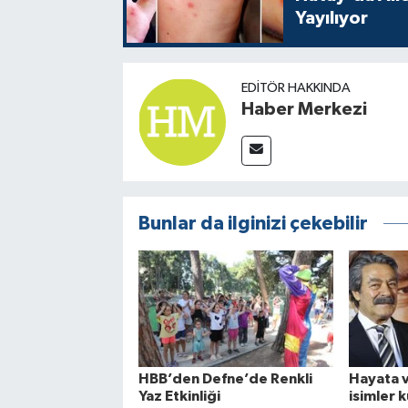
Yayılıyor
EDITÖR HAKKINDA
Haber Merkezi
Bunlar da ilginizi çekebilir
HBB’den Defne’de Renkli
Hayata 
Yaz Etkinliği
isimler 