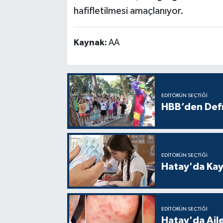
hafifletilmesi amaçlanıyor.
Kaynak:
AA
EDITÖRÜN SEÇTIĞI
HBB’den Defn
EDITÖRÜN SEÇTIĞI
Hatay'da Kayı
EDITÖRÜN SEÇTIĞI
Hatay'da Aile