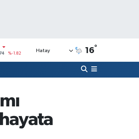
N
74
%-1.82
°
16
Hatay
20
%0.02
90
%0.19
N
80
%0.18
09000
%0.19
amı
0
,00
%0
 hayata