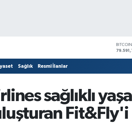
BITCOI
79.591,
DOLAR
45,436
EURO
53,386
iyaset
Sağlık
Resmi İlanlar
STERLİ
61,603
G.ALTIN
6862,
lines sağlıklı yaş
BİST10
14.598
luşturan Fit&Fly'i