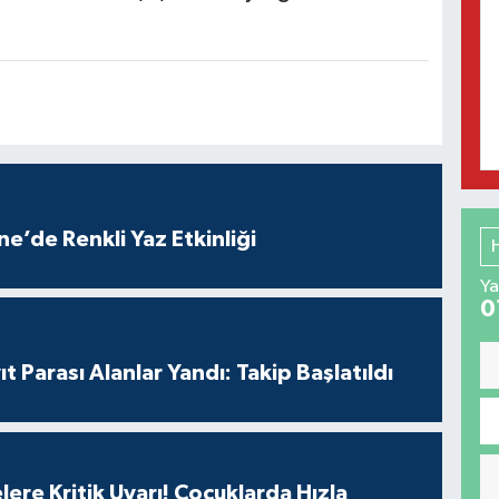
e’de Renkli Yaz Etkinliği
Ya
0
t Parası Alanlar Yandı: Takip Başlatıldı
lere Kritik Uyarı! Çocuklarda Hızla