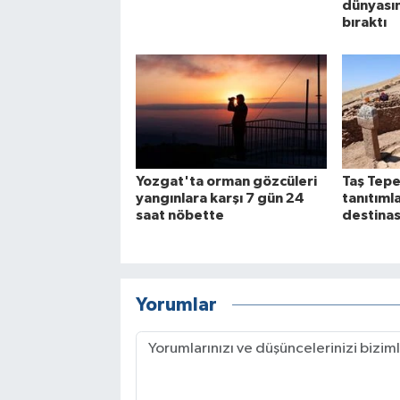
dünyasın
bıraktı
Yozgat'ta orman gözcüleri
Taş Tepe
yangınlara karşı 7 gün 24
tanıtımla
saat nöbette
destina
Yorumlar