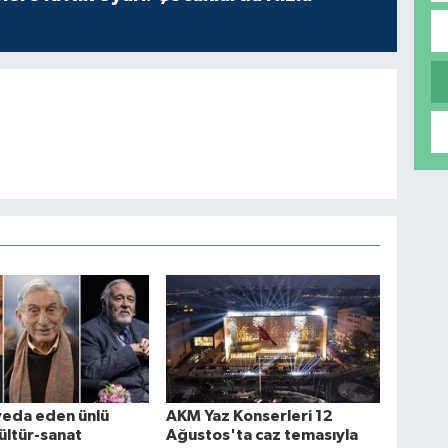
veda eden ünlü
AKM Yaz Konserleri 12
kültür-sanat
Ağustos'ta caz temasıyla