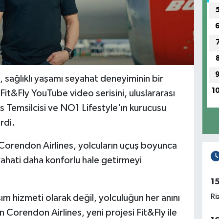
sağlıklı yaşamı seyahat deneyiminin bir
1
it&Fly YouTube video serisini, uluslararası
 Temsilcisi ve NO1 Lifestyle'ın kurucusu
rdi.
 Corendon Airlines, yolcuların uçuş boyunca
yahati daha konforlu hale getirmeyi
1
Ri
ım hizmeti olarak değil, yolculuğun her anını
 Corendon Airlines, yeni projesi Fit&Fly ile