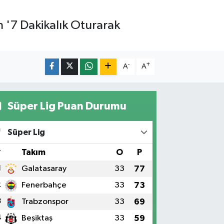
n '7 Dakikalık Oturarak
-
+
A
A
Süper Lig Puan Durumu
Süper Lig
#
Takım
O
P
1
Galatasaray
33
77
2
Fenerbahçe
33
73
3
Trabzonspor
33
69
4
Beşiktaş
33
59