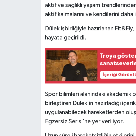
aktif ve sağlıklı yaşam trendlerinde
aktif kalmalarını ve kendilerini daha 
Dülek işbirliğiyle hazırlanan Fit&Fly
hayata geçirildi.
Troya göster
sanatseverle
İçeriği Görünt
Spor bilimleri alanındaki akademik bi
birleştiren Dülek'in hazırladığı içer
uygulanabilecek hareketlerden oluş
Egzersiz Serisi'ne yer veriliyor.
Uzun süreli hareketsizliğin etkileri