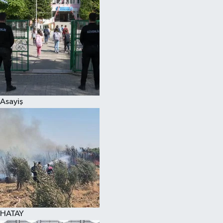
Spor
Teknoloji
Yaşam
Asayiş
HATAY