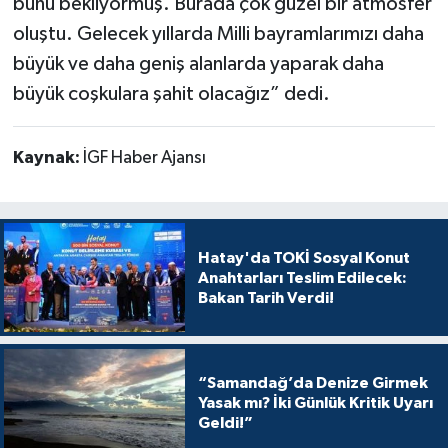
bunu bekliyormuş. Burada çok güzel bir atmosfer
oluştu. Gelecek yıllarda Milli bayramlarımızı daha
büyük ve daha geniş alanlarda yaparak daha
büyük coşkulara şahit olacağız” dedi.
Kaynak:
İGF Haber Ajansı
Hatay'da TOKİ Sosyal Konut
Anahtarları Teslim Edilecek:
Bakan Tarih Verdi!
“Samandağ’da Denize Girmek
Yasak mı? İki Günlük Kritik Uyarı
Geldi!”