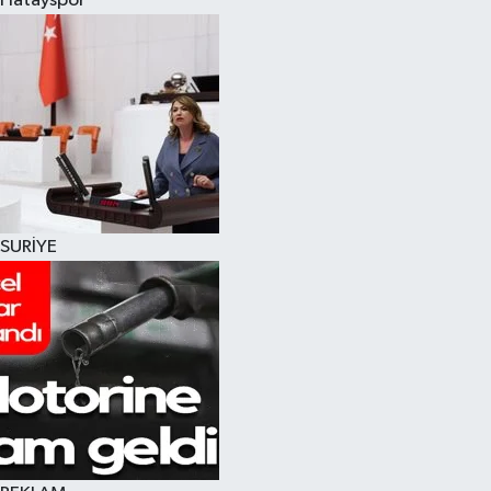
Hatayspor
SURİYE