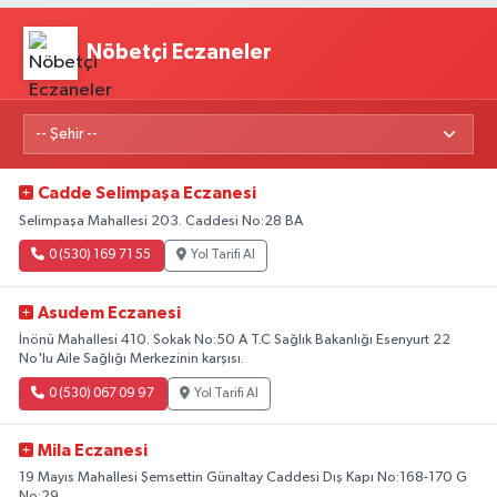
Nöbetçi Eczaneler
Cadde Selimpaşa Eczanesi
Selimpaşa Mahallesi 203. Caddesi No:28 BA
0 (530) 169 71 55
Yol Tarifi Al
Asudem Eczanesi
İnönü Mahallesi 410. Sokak No:50 A T.C Sağlık Bakanlığı Esenyurt 22
No'lu Aile Sağlığı Merkezinin karşısı.
0 (530) 067 09 97
Yol Tarifi Al
Mila Eczanesi
19 Mayıs Mahallesi Şemsettin Günaltay Caddesi Dış Kapı No:168-170 G
No:29