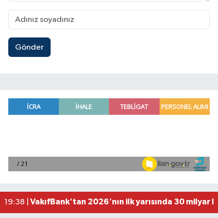
Gönder
Antalya'da seyir halindeki otomobilde çıkan yang
21:03 |
Antalya'da apartman dairesinde çıkan yangında
20:05 |
Side Antik Kenti'nde düzenlenen AKMED Arkeol
19:56 |
VakıfBank'tan 2026'nın ilk yarısında 30 milyar l
19:38 |
'Kutuplarda Sıfır Atık' kitabı tanıtıldı
22:01 |