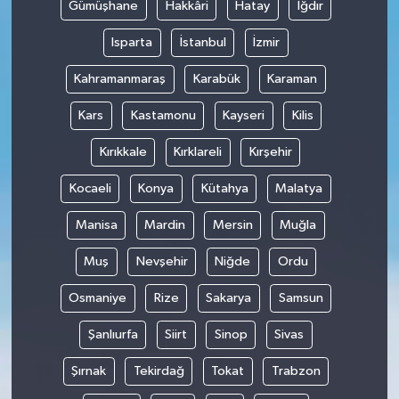
Gümüşhane
Hakkâri
Hatay
Iğdır
Isparta
İstanbul
İzmir
Kahramanmaraş
Karabük
Karaman
Kars
Kastamonu
Kayseri
Kilis
Kırıkkale
Kırklareli
Kırşehir
Kocaeli
Konya
Kütahya
Malatya
Manisa
Mardin
Mersin
Muğla
Muş
Nevşehir
Niğde
Ordu
Osmaniye
Rize
Sakarya
Samsun
Şanlıurfa
Siirt
Sinop
Sivas
Şırnak
Tekirdağ
Tokat
Trabzon