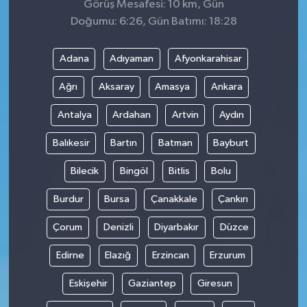
Görüş Mesafesi: 10 km, Gün
Doğumu: 6:26, Gün Batımı: 18:28
Adana
Adıyaman
Afyonkarahisar
Ağrı
Aksaray
Amasya
Ankara
Antalya
Ardahan
Artvin
Aydın
Balıkesir
Bartın
Batman
Bayburt
Bilecik
Bingöl
Bitlis
Bolu
Burdur
Bursa
Çanakkale
Çankırı
Çorum
Denizli
Diyarbakır
Düzce
Edirne
Elazığ
Erzincan
Erzurum
Eskişehir
Gaziantep
Giresun