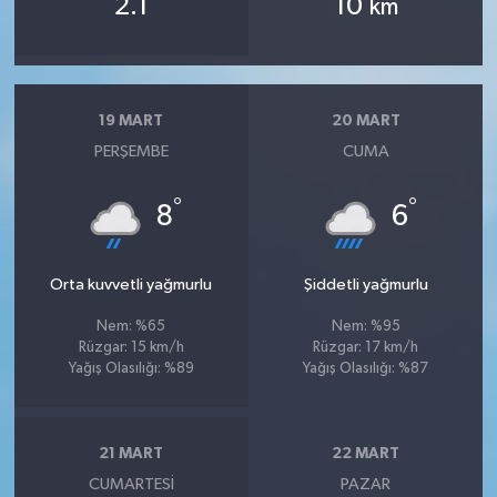
2.1
10
km
19 MART
20 MART
PERŞEMBE
CUMA
°
°
8
6
Orta kuvvetli yağmurlu
Şiddetli yağmurlu
Nem: %65
Nem: %95
Rüzgar: 15 km/h
Rüzgar: 17 km/h
Yağış Olasılığı: %89
Yağış Olasılığı: %87
21 MART
22 MART
CUMARTESI
PAZAR