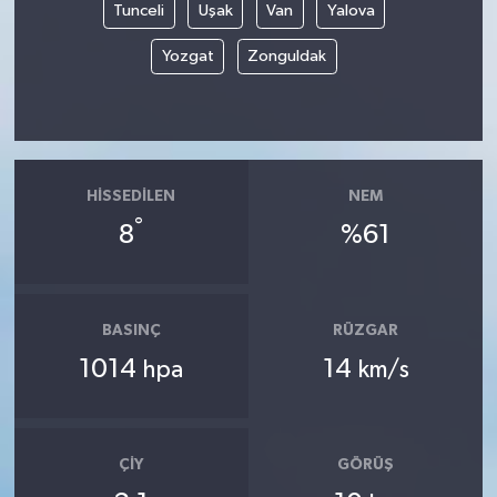
Tunceli
Uşak
Van
Yalova
Yozgat
Zonguldak
HISSEDILEN
NEM
°
8
%61
BASINÇ
RÜZGAR
1014
14
hpa
km/s
ÇIY
GÖRÜŞ