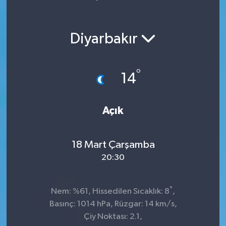
Spor
Diyarbakır
Teknoloji
Yaşam
°
14
Açık
18 Mart Çarşamba
20:30
°
Nem: %61, Hissedilen Sıcaklık: 8
,
Basınç: 1014 hPa, Rüzgar: 14 km/s,
Çiy Noktası: 2.1,