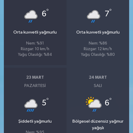
°
°
6
7
Orta kuvvetli yağmurlu
Orta kuvvetli yağmurlu
Nem: %91
Nem: %86
Rüzgar: 10 km/h
Rüzgar: 12 km/h
Yağış Olasılığı: %84
Yağış Olasılığı: %80
23 MART
24 MART
PAZARTESI
SALI
°
°
5
6
Şiddetli yağmurlu
Bölgesel düzensiz yağmur
yağışlı
Nem: %95