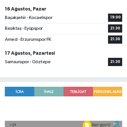
16 Ağustos, Pazar
Başakşehir - Kocaelispor
19:00
Beşiktaş - Eyüpspor
21:30
Amed - Erzurumspor FK
21:30
17 Ağustos, Pazartesi
Samsunspor - Göztepe
21:30
Mersin'de uyuşturucu operasyonunda 190 gram e
00:39 |
Adana'da silahlı saldırıda 3 kişi yaralandı
00:05 |