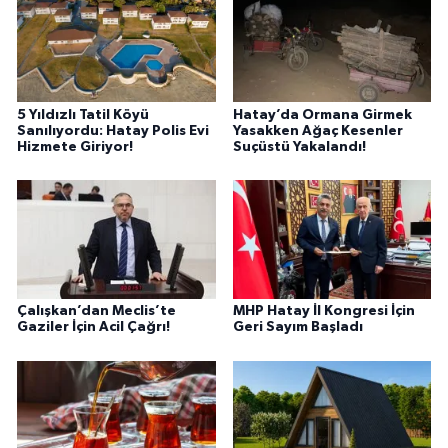
5 Yıldızlı Tatil Köyü
Hatay’da Ormana Girmek
Sanılıyordu: Hatay Polis Evi
Yasakken Ağaç Kesenler
Hizmete Giriyor!
Suçüstü Yakalandı!
Çalışkan’dan Meclis’te
MHP Hatay İl Kongresi İçin
Gaziler İçin Acil Çağrı!
Geri Sayım Başladı