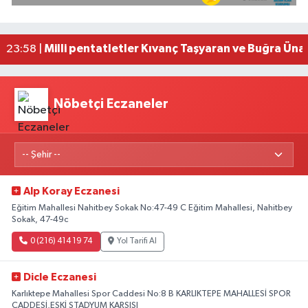
Fransa'dan iade edilen tarihi eserler Şam Kalesi
23:59 |
Milli pentatletler Kıvanç Taşyaran ve Buğra Üna
23:58 |
Adana'da helikopter destekli 'huzur ve güven' 
01:06 |
Nöbetçi Eczaneler
Alp Koray Eczanesi
Eğitim Mahallesi Nahitbey Sokak No:47-49 C Eğitim Mahallesi, Nahitbey
Sokak, 47-49c
0 (216) 414 19 74
Yol Tarifi Al
Dicle Eczanesi
Karlıktepe Mahallesi Spor Caddesi No:8 B KARLIKTEPE MAHALLESİ SPOR
CADDESİ,ESKİ STADYUM KARŞISI