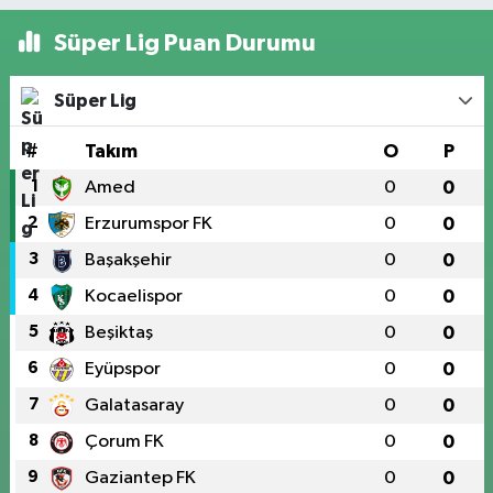
Süper Lig Puan Durumu
Süper Lig
#
Takım
O
P
1
Amed
0
0
2
Erzurumspor FK
0
0
3
Başakşehir
0
0
4
Kocaelispor
0
0
5
Beşiktaş
0
0
6
Eyüpspor
0
0
7
Galatasaray
0
0
8
Çorum FK
0
0
9
Gaziantep FK
0
0