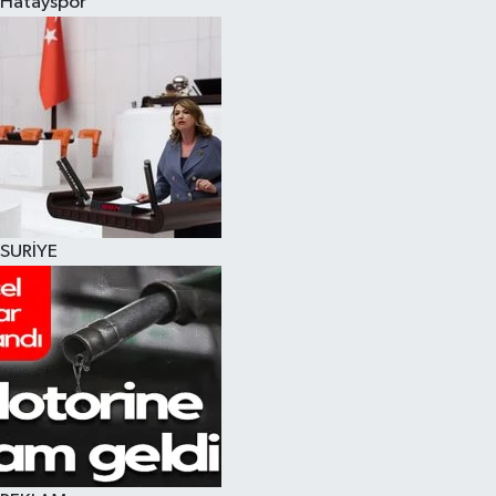
Hatayspor
SURİYE