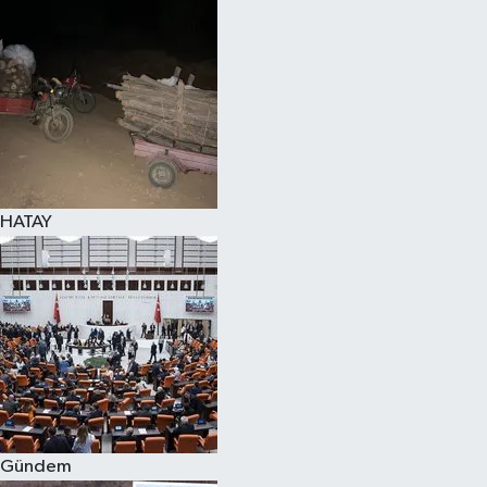
Spor
Teknoloji
Yaşam
HATAY
Gündem