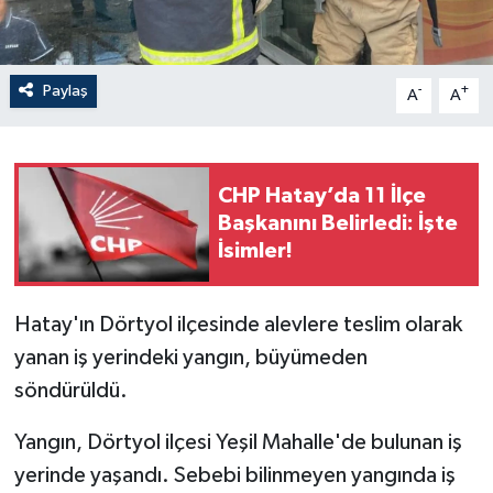
Paylaş
-
+
A
A
CHP Hatay’da 11 İlçe
Başkanını Belirledi: İşte
İsimler!
Hatay'ın Dörtyol ilçesinde alevlere teslim olarak
yanan iş yerindeki yangın, büyümeden
söndürüldü.
Yangın, Dörtyol ilçesi Yeşil Mahalle'de bulunan iş
yerinde yaşandı. Sebebi bilinmeyen yangında iş