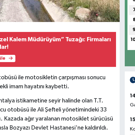
zel Kalem Müdürüyüm” Tuzağı: Firmaları
1
lar!
üle
tobüsü ile motosikletin çarpışması sonucu
kli imam hayatını kaybetti.
1
talya istikametine seyir halinde olan T.T.
Ga
cu otobüsü ile Ali Şefteli yönetimindeki 33
ı. Kazada ağır yaralanan motosiklet sürücüsü
1
nsla Bozyazı Devlet Hastanesi'ne kaldırıldı.
Ko