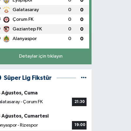
Eyüpspor
0
0
7
Galatasaray
0
0
8
Çorum FK
0
0
9
Gaziantep FK
0
0
0
Alanyaspor
0
0
Detaylar için tıklayın
Süper Lig Fikstür
4 Ağustos, Cuma
latasaray - Çorum FK
21:30
5 Ağustos, Cumartesi
nyaspor - Rizespor
19:00