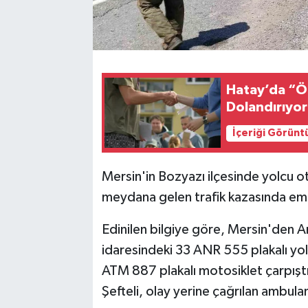
Hatay’da “Ö
Dolandırıyor
İçeriği Görünt
Mersin'in Bozyazı ilçesinde yolcu o
meydana gelen trafik kazasında eme
Edinilen bilgiye göre, Mersin'den An
idaresindeki 33 ANR 555 plakalı yol
ATM 887 plakalı motosiklet çarpışt
Şefteli, olay yerine çağrılan ambula