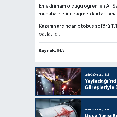
Emekli imam olduğu öğrenilen Ali Şe
müdahalelerine rağmen kurtarılama
Kazanın ardından otobüs şoförü T.T. 
başlatıldı.
Kaynak:
İHA
EDITÖRÜN SEÇTIĞI
Yayladağı’nda
Güreşleriyle
EDITÖRÜN SEÇTIĞI
Gece Yarısı 