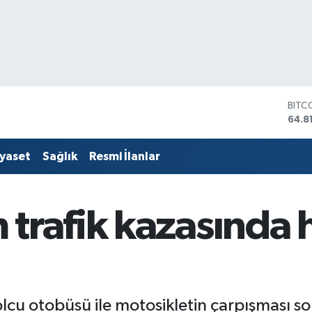
DOL
47,7
EUR
55,2
iyaset
Sağlık
Resmi İlanlar
STER
64,4
GRAM
6660
trafik kazasında 
BİST
13.7
BITC
64.8
olcu otobüsü ile motosikletin çarpışması 