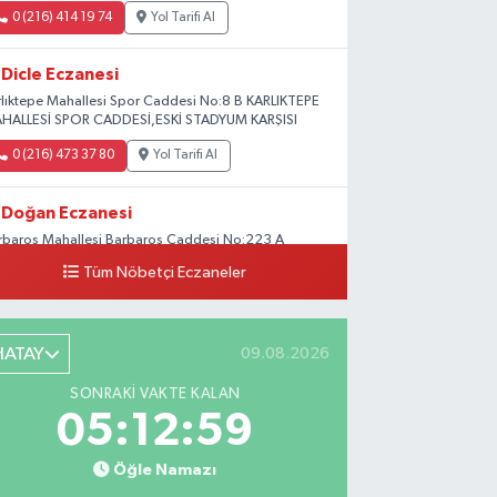
0 (216) 414 19 74
Yol Tarifi Al
Dicle Eczanesi
rlıktepe Mahallesi Spor Caddesi No:8 B KARLIKTEPE
HALLESİ SPOR CADDESİ,ESKİ STADYUM KARŞISI
0 (216) 473 37 80
Yol Tarifi Al
Doğan Eczanesi
rbaros Mahallesi Barbaros Caddesi No:223 A
ladium AVM aşağısı, Mersinli Ciğerci Apo ve 32.
Tüm Nöbetçi Eczaneler
ter arası
0 (216) 315 64 48
Yol Tarifi Al
HATAY
09.08.2026
Mali Eczanesi
SONRAKI VAKTE KALAN
rkez Mahallesi Tüloğlu Sokak No:4 A
05:12:58
ŞİTPAŞACADDESİ QNB BANK SOKAĞI REŞİTPAŞA
NİZKÖŞKLER SAĞLIK OCAĞI KARŞISI
Öğle Namazı
0 (532) 711 72 17
Yol Tarifi Al