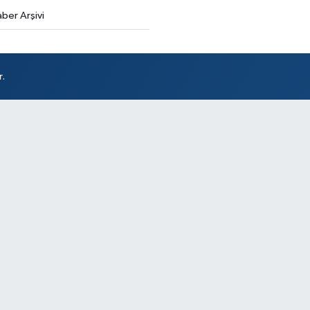
ber Arşivi
Ak
r.
So
At
DÖ
SA
Sü