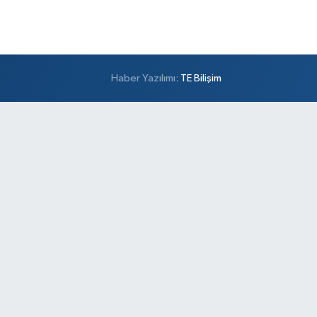
0 (501) 100 74 63
Yol Tarifi Al
Alper Eczanesi
şemsettin Mahallesi Petrol Yolu Caddesi Birgül
Haber Yazılımı:
TE Bilişim
kak,No:34 A
0 (532) 137 55 01
Yol Tarifi Al
Metro Atakent Eczanesi
akent Mahallesi Reşitpaşa Caddesi 73 D ATAKENT
NERCİ CELAL USTA VE ZİGANA DÜĞÜN
LONUNUN YANI
0 (216) 461 51 71
Yol Tarifi Al
Sezgin Eczanesi
mer Mahallesi Prof. Turan Güneş Caddesi 57 AA
0 (506) 740 60 23
Yol Tarifi Al