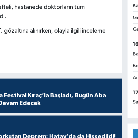
Ka
fteli, hastanede doktorların tüm
dı.
Ge
Ga
gözaltına alınırken, olayla ilgili inceleme
1
Ba
Be
Am
1
 Festival Kıraç’la Başladı, Bugün Aba
Sa
 Devam Edecek
Korkutan Deprem: Hatay’da da Hissedildi!