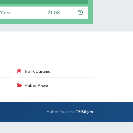
Yatsı
21:08
Trafik Durumu
Haber Arşivi
Haber Yazılımı:
TE Bilişim