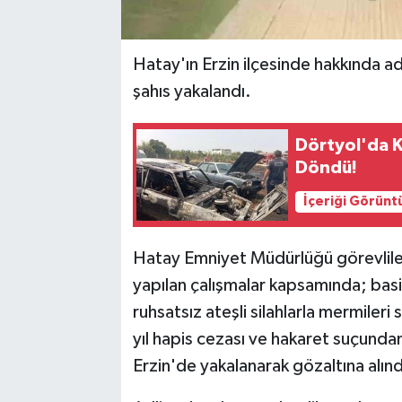
Hatay'ın Erzin ilçesinde hakkında ad
şahıs yakalandı.
Dörtyol'da K
Döndü!
İçeriği Görünt
Hatay Emniyet Müdürlüğü görevliler
yapılan çalışmalar kapsamında; bas
ruhsatsız ateşli silahlarla mermile
yıl hapis cezası ve hakaret suçunda
Erzin'de yakalanarak gözaltına alınd