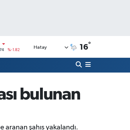
°
16
Hatay
20
%0.02
90
%0.19
N
80
%0.18
09000
%0.19
ası bulunan
0
,00
%0
N
74
%-1.82
le aranan şahıs yakalandı.