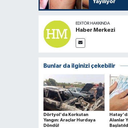
Yayılıyor
EDITÖR HAKKINDA
Haber Merkezi
Bunlar da ilginizi çekebilir
Dörtyol'da Korkutan
Hatay'da
Yangın: Araçlar Hurdaya
Alanlar 
Döndü!
Başlatıld