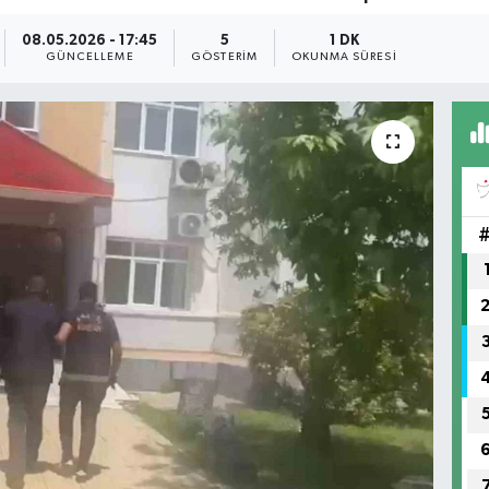
08.05.2026 - 17:45
5
1 DK
GÜNCELLEME
GÖSTERIM
OKUNMA SÜRESI