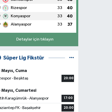
8
Rizespor
33
40
9
Konyaspor
33
40
0
Alanyaspor
33
37
Detaylar için tıklayın
Süper Lig Fikstür
5 Mayıs, Cuma
zespor - Beşiktaş
20:00
6 Mayıs, Cumartesi
tih Karagümrük - Alanyaspor
17:00
ziantep FK - Başakşehir
20:00