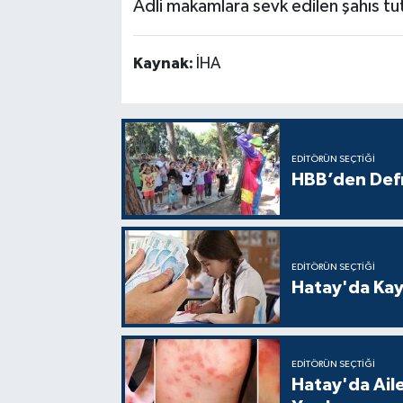
Adli makamlara sevk edilen şahıs tu
Kaynak:
İHA
EDITÖRÜN SEÇTIĞI
HBB’den Defn
EDITÖRÜN SEÇTIĞI
Hatay'da Kayı
EDITÖRÜN SEÇTIĞI
Hatay'da Aile