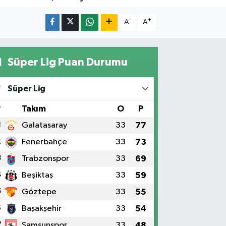
-
+
A
A
Süper Lig Puan Durumu
Süper Lig
#
Takım
O
P
1
Galatasaray
33
77
2
Fenerbahçe
33
73
3
Trabzonspor
33
69
4
Beşiktaş
33
59
5
Göztepe
33
55
6
Başakşehir
33
54
7
Samsunspor
33
48