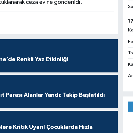
tuklanarak ceza evine gönderildi.
Sa
1
Ka
Fe
Tr
e’de Renkli Yaz Etkinliği
Ka
An
t Parası Alanlar Yandı: Takip Başlatıldı
lere Kritik Uyarı! Çocuklarda Hızla