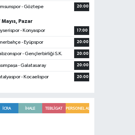
msunspor - Göztepe
20:00
7 Mayıs, Pazar
yserispor - Konyaspor
17:00
nerbahçe - Eyüpspor
20:00
abzonspor - Gençlerbirliği S.K.
20:00
sımpaşa - Galatasaray
20:00
talyaspor - Kocaelispor
20:00
Borsa günü yükselişle tamamladı