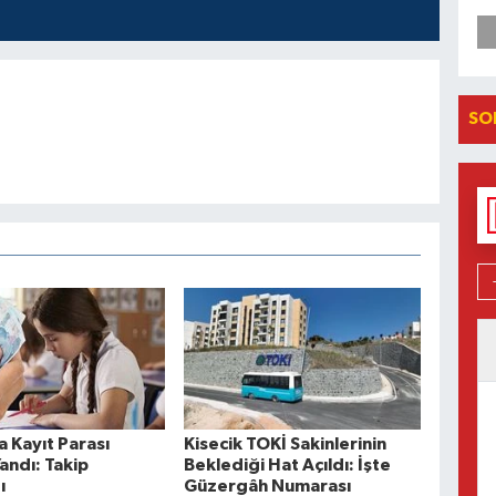
SO
 Kayıt Parası
Kisecik TOKİ Sakinlerinin
Yandı: Takip
Beklediği Hat Açıldı: İşte
ı
Güzergâh Numarası