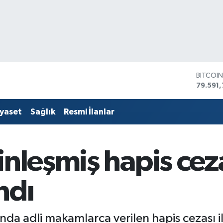
DOLAR
45,436
EURO
53,386
iyaset
Sağlık
Resmi İlanlar
STERLİ
61,603
G.ALTIN
6862,
inleşmiş hapis cez
BİST10
14.598
BITCOI
ndı
79.591,
ında adli makamlarca verilen hapis cezası i