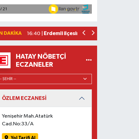
19:12 |
Osmaniye'de huzur toplantısı düzenl
16:58 |
Adana'da ani kalp durmalarına karşı ku
16:48 |
Dörtyol'da Korkutan Yangın: Araçlar
16:42 |
N DAKIKA
Erdemli ilçesinde park halindeki cipte
16:40 |
HATAY NÖBETÇI
ECZANELER
ÖZLEM ECZANESİ
Yenişehir Mah.Atatürk
Cad.No:33/A
Yol Tarifi Al