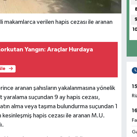
li makamlarca verilen hapis cezası ile aranan
1
orkutan Yangın: Araçlar Hurdaya
üle
1
ince aranan şahısların yakalanmasına yönelik
Ri
it yaralama suçundan 9 ay hapis cezası,
ri satın alma veya taşıma bulundurma suçundan 1
1
n kesinleşmiş hapis cezası ile aranan M.U.
Fa
ı.
Ga