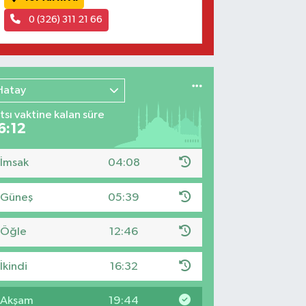
0 (326) 311 21 66
Hatay
tsı vaktine kalan süre
6:11
İmsak
04:08
Güneş
05:39
Öğle
12:46
İkindi
16:32
Akşam
19:44