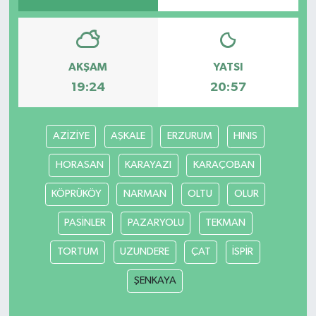
AKŞAM
YATSI
19:24
20:57
AZİZİYE
AŞKALE
ERZURUM
HINIS
HORASAN
KARAYAZI
KARAÇOBAN
KÖPRÜKÖY
NARMAN
OLTU
OLUR
PASİNLER
PAZARYOLU
TEKMAN
TORTUM
UZUNDERE
ÇAT
İSPİR
ŞENKAYA