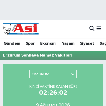
Asayiş
Hava Durumu
Dünya
Trafik Durumu
Eğitim
Süper Lig Puan Durumu ve Fikstür
Gündem
Spor
Ekonomi
Yaşam
Siyaset
Sağ
Ekonomi
Tüm Manşetler
Erzurum Şenkaya Namaz Vakitleri
Gündem
Son Dakika Haberleri
ERZURUM
Magazin
Haber Arşivi
İKINDI VAKTINE KALAN SÜRE
Sağlık
02:26:02
Siyaset
9 Ağustos 2026