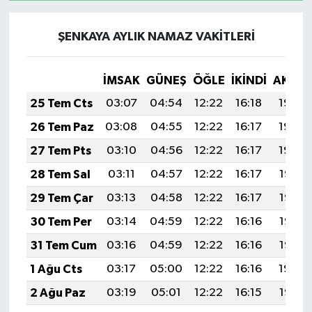
ŞENKAYA AYLIK NAMAZ VAKITLERI
İMSAK
GÜNEŞ
ÖĞLE
İKINDI
AKŞA
25 Tem Cts
03:07
04:54
12:22
16:18
19:40
26 Tem Paz
03:08
04:55
12:22
16:17
19:40
27 Tem Pts
03:10
04:56
12:22
16:17
19:39
28 Tem Sal
03:11
04:57
12:22
16:17
19:38
29 Tem Çar
03:13
04:58
12:22
16:17
19:37
30 Tem Per
03:14
04:59
12:22
16:16
19:36
31 Tem Cum
03:16
04:59
12:22
16:16
19:35
1 Ağu Cts
03:17
05:00
12:22
16:16
19:34
2 Ağu Paz
03:19
05:01
12:22
16:15
19:33