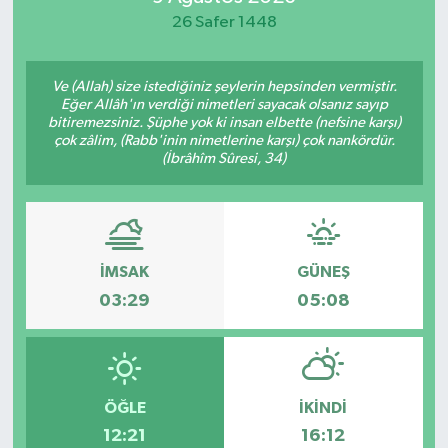
26 Safer 1448
Spor
Teknoloji
Ve (Allah) size istediğiniz şeylerin hepsinden vermiştir.
Eğer Allâh'ın verdiği nimetleri sayacak olsanız sayıp
bitiremezsiniz. Şüphe yok ki insan elbette (nefsine karşı)
Yaşam
çok zâlim, (Rabb'inin nimetlerine karşı) çok nankördür.
(İbrâhîm Sûresi, 34)
İMSAK
GÜNEŞ
03:29
05:08
ÖĞLE
İKINDI
12:21
16:12