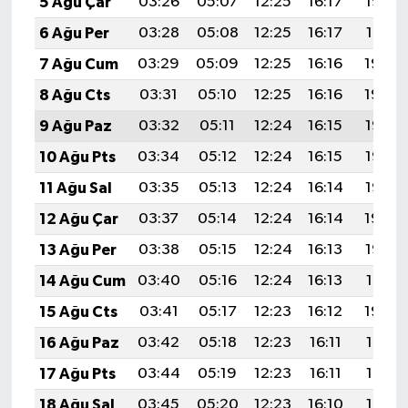
5 Ağu Çar
03:26
05:07
12:25
16:17
19:32
6 Ağu Per
03:28
05:08
12:25
16:17
19:31
7 Ağu Cum
03:29
05:09
12:25
16:16
19:30
8 Ağu Cts
03:31
05:10
12:25
16:16
19:29
9 Ağu Paz
03:32
05:11
12:24
16:15
19:28
10 Ağu Pts
03:34
05:12
12:24
16:15
19:26
11 Ağu Sal
03:35
05:13
12:24
16:14
19:25
12 Ağu Çar
03:37
05:14
12:24
16:14
19:24
13 Ağu Per
03:38
05:15
12:24
16:13
19:22
14 Ağu Cum
03:40
05:16
12:24
16:13
19:21
15 Ağu Cts
03:41
05:17
12:23
16:12
19:20
16 Ağu Paz
03:42
05:18
12:23
16:11
19:18
17 Ağu Pts
03:44
05:19
12:23
16:11
19:17
18 Ağu Sal
03:45
05:20
12:23
16:10
19:16