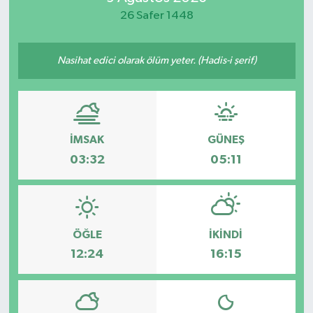
26 Safer 1448
Spor
Teknoloji
Nasihat edici olarak ölüm yeter. (Hadis-i şerif)
Yaşam
İMSAK
GÜNEŞ
03:32
05:11
ÖĞLE
İKINDI
12:24
16:15