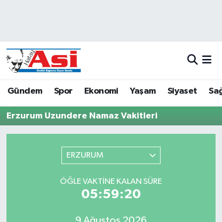
Asayiş
Hava Durumu
Dünya
Trafik Durumu
Eğitim
Süper Lig Puan Durumu ve Fikstür
Gündem
Spor
Ekonomi
Yaşam
Siyaset
Sağ
Ekonomi
Tüm Manşetler
Erzurum Uzundere Namaz Vakitleri
Gündem
Son Dakika Haberleri
ERZURUM
Magazin
Haber Arşivi
ÖĞLE VAKTINE KALAN SÜRE
Sağlık
05:59:20
Siyaset
9 Ağustos 2026