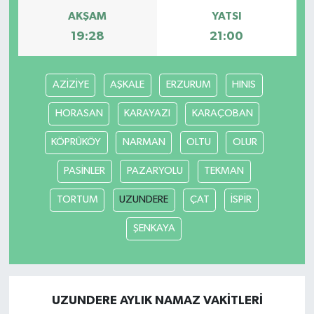
AKŞAM
YATSI
19:28
21:00
AZİZİYE
AŞKALE
ERZURUM
HINIS
HORASAN
KARAYAZI
KARAÇOBAN
KÖPRÜKÖY
NARMAN
OLTU
OLUR
PASİNLER
PAZARYOLU
TEKMAN
TORTUM
UZUNDERE
ÇAT
İSPİR
ŞENKAYA
UZUNDERE AYLIK NAMAZ VAKITLERI