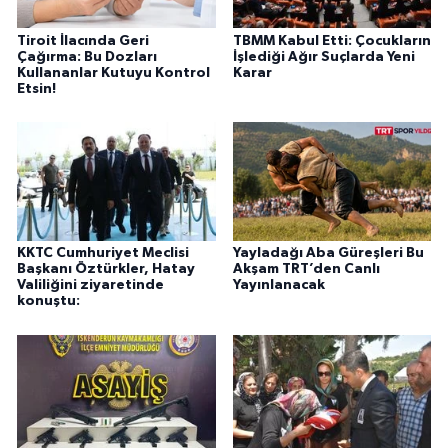
Tiroit İlacında Geri
TBMM Kabul Etti: Çocukların
Çağırma: Bu Dozları
İşlediği Ağır Suçlarda Yeni
Kullananlar Kutuyu Kontrol
Karar
Etsin!
KKTC Cumhuriyet Meclisi
Yayladağı Aba Güreşleri Bu
Başkanı Öztürkler, Hatay
Akşam TRT’den Canlı
Valiliğini ziyaretinde
Yayınlanacak
konuştu: