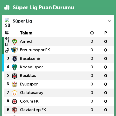
Süper Lig Puan Durumu
Süper Lig
#
Takım
O
P
1
Amed
0
0
2
Erzurumspor FK
0
0
3
Başakşehir
0
0
4
Kocaelispor
0
0
5
Beşiktaş
0
0
6
Eyüpspor
0
0
7
Galatasaray
0
0
8
Çorum FK
0
0
9
Gaziantep FK
0
0