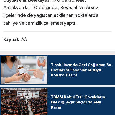
Antakya'da 110 bölgede, Reyhanlı ve Arsuz
ilçelerinde de yağıştan etkilenen noktalarda
tahliye ve temizlik çalışması yaptı.
Kaynak:
AA
Tiroit İlacında Geri Çağırma: Bu
Dozları Kullananlar Kutuyu
Kontrol Etsin!
TBMM Kabul Etti: Çocukların
İşlediği Ağır Suçlarda Yeni
Karar