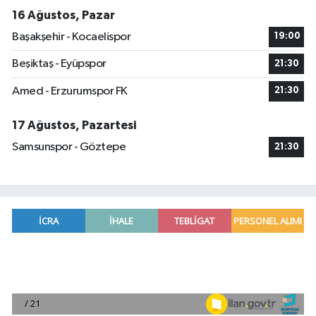
16 Ağustos, Pazar
Başakşehir - Kocaelispor
19:00
Beşiktaş - Eyüpspor
21:30
Amed - Erzurumspor FK
21:30
17 Ağustos, Pazartesi
Samsunspor - Göztepe
21:30
Adana'da helikopter destekli 'huzur ve güven' 
01:06 |
Mersin'de uyuşturucu operasyonunda 190 gram e
00:39 |