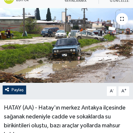
EDITÖR
YAYINLANMA
GÜNCELLEM
Paylaş
-
+
A
A
HATAY (AA) - Hatay'ın merkez Antakya ilçesinde
sağanak nedeniyle cadde ve sokaklarda su
birikintileri oluştu, bazı araçlar yollarda mahsur