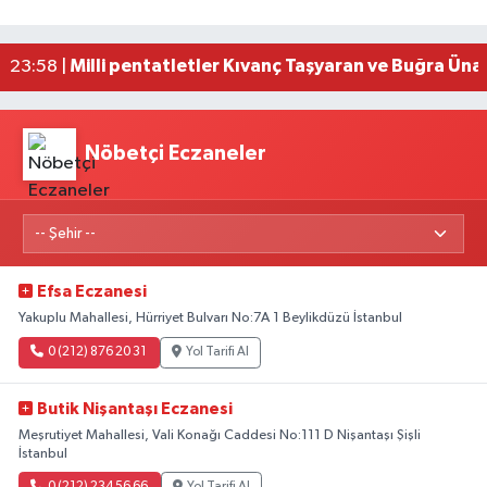
Adana'da silahlı saldırıda 3 kişi yaralandı
00:05 |
Fransa'dan iade edilen tarihi eserler Şam Kalesi
23:59 |
Milli pentatletler Kıvanç Taşyaran ve Buğra Üna
23:58 |
Nöbetçi Eczaneler
Efsa Eczanesi
Yakuplu Mahallesi, Hürriyet Bulvarı No:7A 1 Beylikdüzü İstanbul
0 (212) 876 20 31
Yol Tarifi Al
Butik Nişantaşı Eczanesi
Meşrutiyet Mahallesi, Vali Konağı Caddesi No:111 D Nişantaşı Şişli
İstanbul