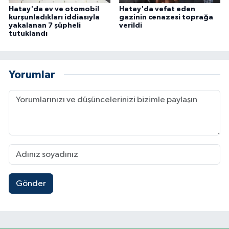
Hatay'da ev ve otomobil
Hatay'da vefat eden
kurşunladıkları iddiasıyla
gazinin cenazesi toprağa
yakalanan 7 şüpheli
verildi
tutuklandı
Yorumlar
Gönder