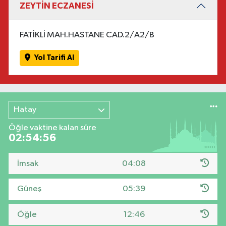
ZEYTİN ECZANESİ
FATİKLİ MAH.HASTANE CAD.2/A2/B
Yol Tarifi Al
Hatay
Öğle vaktine kalan süre
02:54:55
İmsak
04:08
Güneş
05:39
Öğle
12:46