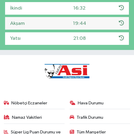
İkindi
16:32
Akşam
19:44
Yatsı
21:08
Nöbetçi Eczaneler
Hava Durumu
Namaz Vakitleri
Trafik Durumu
Süper Lig Puan Durumu ve
Tüm Manşetler