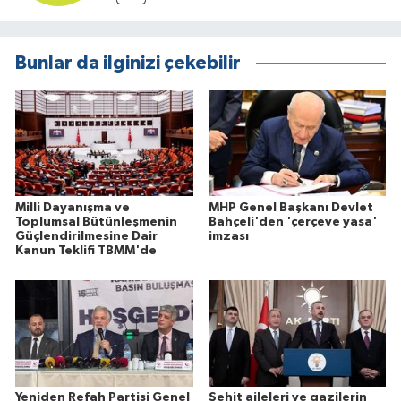
Bunlar da ilginizi çekebilir
Milli Dayanışma ve
MHP Genel Başkanı Devlet
Toplumsal Bütünleşmenin
Bahçeli'den 'çerçeve yasa'
Güçlendirilmesine Dair
imzası
Kanun Teklifi TBMM'de
Yeniden Refah Partisi Genel
Şehit aileleri ve gazilerin