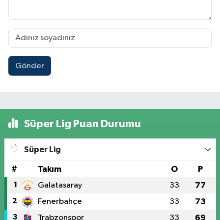
Gönder
Süper Lig Puan Durumu
Süper Lig
#
Takım
O
P
1
Galatasaray
33
77
2
Fenerbahçe
33
73
3
Trabzonspor
33
69