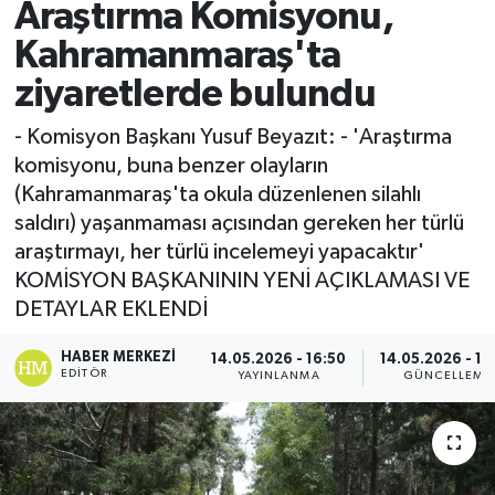
Araştırma Komisyonu,
Spor
Kahramanmaraş'ta
ziyaretlerde bulundu
Teknoloji
- Komisyon Başkanı Yusuf Beyazıt: - 'Araştırma
Yaşam
komisyonu, buna benzer olayların
(Kahramanmaraş'ta okula düzenlenen silahlı
saldırı) yaşanmaması açısından gereken her türlü
araştırmayı, her türlü incelemeyi yapacaktır'
KOMİSYON BAŞKANININ YENİ AÇIKLAMASI VE
DETAYLAR EKLENDİ
HABER MERKEZI
14.05.2026 - 16:50
14.05.2026 - 17
EDITÖR
YAYINLANMA
GÜNCELLEME