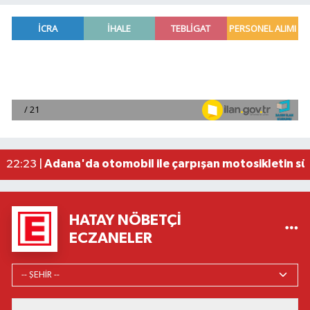
Bosna-Hersek'ten yola çıkan 'Filistin Konvoyu' 
08:26 |
Fenerbahçe, avantaj elde etti
23:49 |
Hataylıların Beklediği Haber Geldi: TOKİ Konut 
22:58 |
Antalya'da 89 yaşındaki kişi evinde ölü bulundu
22:47 |
Adana'da otomobil ile çarpışan motosikletin sü
22:23 |
HATAY NÖBETÇI
ECZANELER