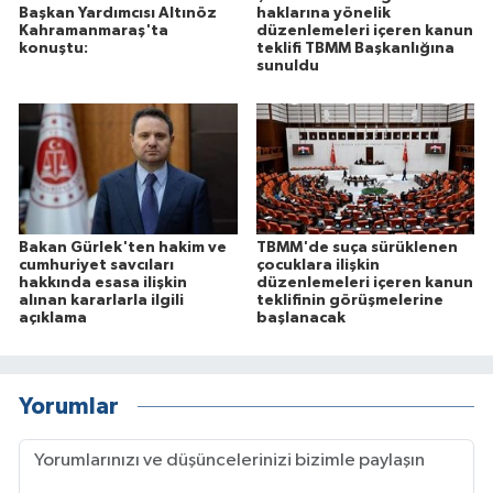
Başkan Yardımcısı Altınöz
haklarına yönelik
Kahramanmaraş'ta
düzenlemeleri içeren kanun
konuştu:
teklifi TBMM Başkanlığına
sunuldu
Bakan Gürlek'ten hakim ve
TBMM'de suça sürüklenen
cumhuriyet savcıları
çocuklara ilişkin
hakkında esasa ilişkin
düzenlemeleri içeren kanun
alınan kararlarla ilgili
teklifinin görüşmelerine
açıklama
başlanacak
Yorumlar