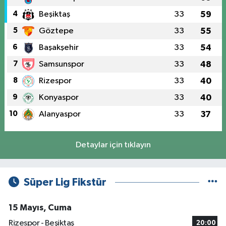
4
Beşiktaş
33
59
5
Göztepe
33
55
6
Başakşehir
33
54
7
Samsunspor
33
48
8
Rizespor
33
40
9
Konyaspor
33
40
10
Alanyaspor
33
37
Detaylar için tıklayın
Süper Lig Fikstür
15 Mayıs, Cuma
Rizespor - Beşiktaş
20:00