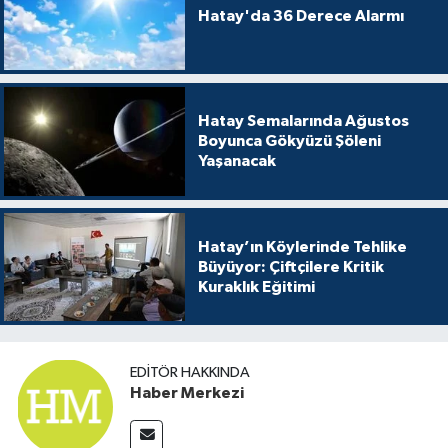
Hatay'da 36 Derece Alarmı
Hatay Semalarında Ağustos
Boyunca Gökyüzü Şöleni
Yaşanacak
Hatay’ın Köylerinde Tehlike
Büyüyor: Çiftçilere Kritik
Kuraklık Eğitimi
EDITÖR HAKKINDA
Haber Merkezi