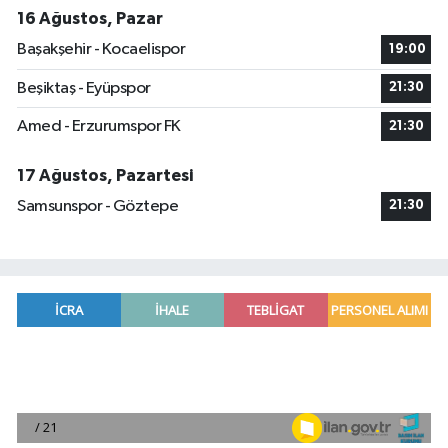
16 Ağustos, Pazar
Başakşehir - Kocaelispor
19:00
Beşiktaş - Eyüpspor
21:30
Amed - Erzurumspor FK
21:30
17 Ağustos, Pazartesi
Samsunspor - Göztepe
21:30
Adana'da helikopter destekli 'huzur ve güven' 
01:06 |
Mersin'de uyuşturucu operasyonunda 190 gram e
00:39 |