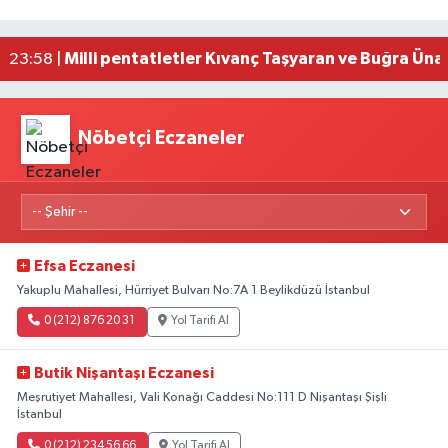
Adana'da silahlı saldırıda 3 kişi yaralandı
00:05 |
Fransa'dan iade edilen tarihi eserler Şam Kalesi
23:59 |
Milli pentatletler Kıvanç Taşyaran ve Buğra Üna
23:58 |
Nöbetçi Eczaneler
Efsa Eczanesi
Yakuplu Mahallesi, Hürriyet Bulvarı No:7A 1 Beylikdüzü İstanbul
0 (212) 876 20 31
Yol Tarifi Al
Butik Nişantaşı Eczanesi
Meşrutiyet Mahallesi, Vali Konağı Caddesi No:111 D Nişantaşı Şişli
İstanbul
0 (212) 234 56 66
Yol Tarifi Al