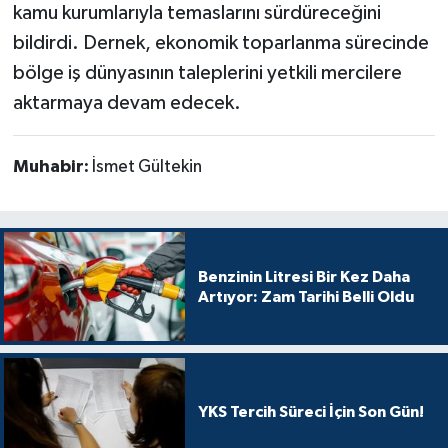
kamu kurumlarıyla temaslarını sürdüreceğini
bildirdi. Dernek, ekonomik toparlanma sürecinde
bölge iş dünyasının taleplerini yetkili mercilere
aktarmaya devam edecek.
Muhabir:
İsmet Gültekin
Benzinin Litresi Bir Kez Daha
Artıyor: Zam Tarihi Belli Oldu
YKS Tercih Süreci İçin Son Gün!