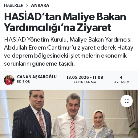
HABERLER
ANKARA
Spor
HASİAD’tan Maliye Bakan
Yardımcılığı’na Ziyaret
Teknoloji
HASİAD Yönetim Kurulu, Maliye Bakan Yardımcısı
Yaşam
Abdullah Erdem Cantimur’u ziyaret ederek Hatay
ve deprem bölgesindeki işletmelerin ekonomik
sorunlarını gündeme taşıdı.
CANAN AŞKAROĞLU
13.05.2026 - 11:08
4
EDITÖR
YAYINLANMA
PAYLAŞIM