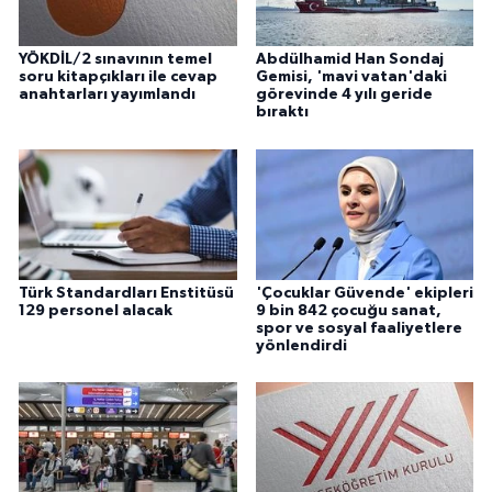
YÖKDİL/2 sınavının temel
Abdülhamid Han Sondaj
soru kitapçıkları ile cevap
Gemisi, 'mavi vatan'daki
anahtarları yayımlandı
görevinde 4 yılı geride
bıraktı
Türk Standardları Enstitüsü
'Çocuklar Güvende' ekipleri
129 personel alacak
9 bin 842 çocuğu sanat,
spor ve sosyal faaliyetlere
yönlendirdi