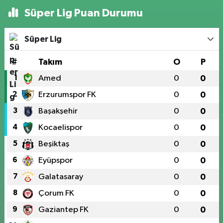
Süper Lig Puan Durumu
Süper Lig
#
Takım
O
P
1
Amed
0
0
2
Erzurumspor FK
0
0
3
Başakşehir
0
0
4
Kocaelispor
0
0
5
Beşiktaş
0
0
6
Eyüpspor
0
0
7
Galatasaray
0
0
8
Çorum FK
0
0
9
Gaziantep FK
0
0