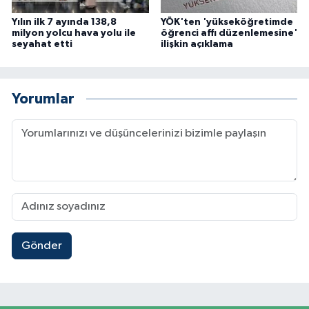
Yılın ilk 7 ayında 138,8
YÖK'ten 'yükseköğretimde
milyon yolcu hava yolu ile
öğrenci affı düzenlemesine'
seyahat etti
ilişkin açıklama
Yorumlar
Gönder