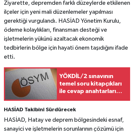
Ziyarette, depremden farklı düzeylerde etkilenen
ilçeler için yeni mali düzenlemeler yapılması
gerektiği vurgulandı. HASİAD Yönetim Kurulu,
ödeme kolaylıkları, finansman desteği ve
işletmelerin yükünü azaltacak ekonomik
tedbirlerin bölge için hayati önem taşıdığını ifade
etti.
YÖKDİL/2 sınavının
temel soru kitapçıkları
ile cevap anahtarları
yayımlandı
HASİAD Takibini Sürdürecek
HASİAD, Hatay ve deprem bölgesindeki esnaf,
sanayici ve işletmelerin sorunlarının çözümü için