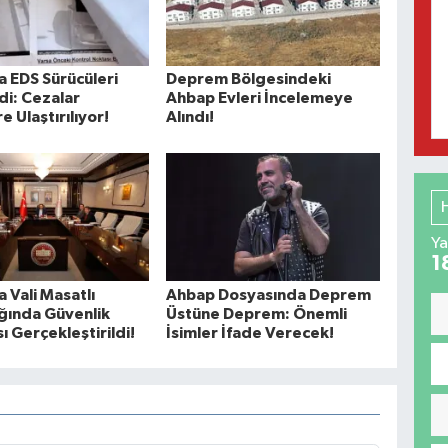
 EDS Sürücüleri
Deprem Bölgesindeki
i: Cezalar
Ahbap Evleri İncelemeye
e Ulaştırılıyor!
Alındı!
Ya
1
 Vali Masatlı
Ahbap Dosyasında Deprem
ğında Güvenlik
Üstüne Deprem: Önemli
ı Gerçekleştirildi!
İsimler İfade Verecek!