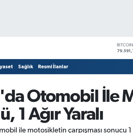
DOLAR
45,436
EURO
53,386
iyaset
Sağlık
Resmi İlanlar
STERLİ
61,603
G.ALTIN
6862,
da Otomobil İle M
BİST10
14.598
BITCOI
ü, 1 Ağır Yaralı
79.591,
obil ile motosikletin çarpışması sonucu 1 ki