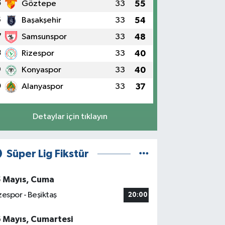
5
Göztepe
33
55
6
Başakşehir
33
54
7
Samsunspor
33
48
8
Rizespor
33
40
9
Konyaspor
33
40
0
Alanyaspor
33
37
Detaylar için tıklayın
Süper Lig Fikstür
5 Mayıs, Cuma
zespor - Beşiktaş
20:00
6 Mayıs, Cumartesi