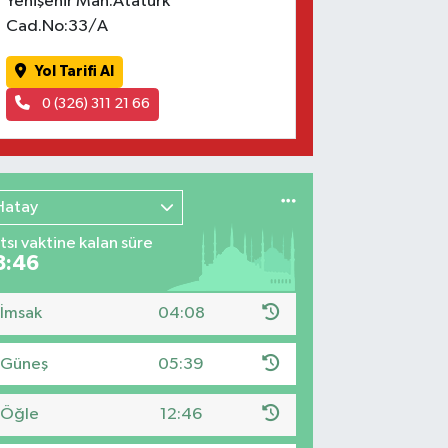
Yenişehir Mah.Atatürk
Cad.No:33/A
Yol Tarifi Al
0 (326) 311 21 66
Hatay
tsı vaktine kalan süre
8:45
İmsak
04:08
Güneş
05:39
Öğle
12:46