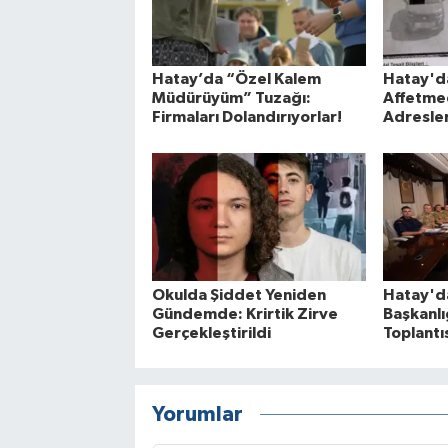
Hatay’da “Özel Kalem
Hatay'da
Müdürüyüm” Tuzağı:
Affetmed
Firmaları Dolandırıyorlar!
Adresler
Okulda Şiddet Yeniden
Hatay'da
Gündemde: Krirtik Zirve
Başkanlı
Gerçekleştirildi
Toplantıs
Yorumlar