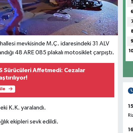
allesi mevkisinde M.Ç. idaresindeki 31 ALV
1
landığı 48 ARE 085 plakalı motosiklet çarpıştı.
 Sürücüleri Affetmedi: Cezalar
ştırılıyor!
üle
1
eki K.K. yaralandı.
Ri
lık ekipleri sevk edildi.
1