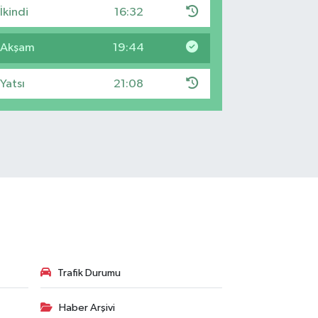
İkindi
16:32
Akşam
19:44
Yatsı
21:08
Trafik Durumu
Haber Arşivi