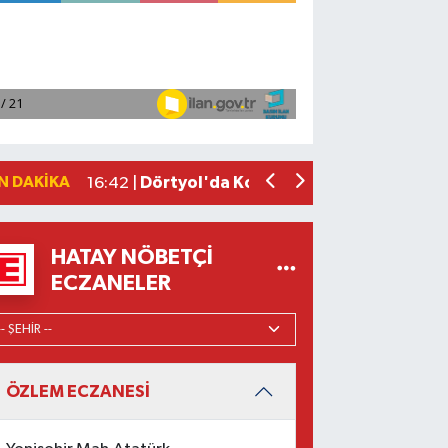
Muhammed Salah Trabzonspor'da ilk 
20:35 |
Borsa günü yükselişle tamamladı
19:12 |
Osmaniye'de huzur toplantısı düzenl
16:58 |
Adana'da ani kalp durmalarına karşı ku
16:48 |
N DAKIKA
Dörtyol'da Korkutan Yangın: Araçlar
16:42 |
HATAY NÖBETÇI
ECZANELER
ÖZLEM ECZANESİ