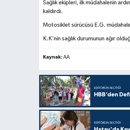
Sağlık ekipleri, ilk müdahalenin ard
kaldırdı.
Motosiklet sürücüsü E.G. müdahale
K.K'nin sağlık durumunun ağır olduğ
Kaynak:
AA
EDITÖRÜN SEÇTIĞI
HBB’den Defn
EDITÖRÜN SEÇTIĞI
Hatay'da Kayı