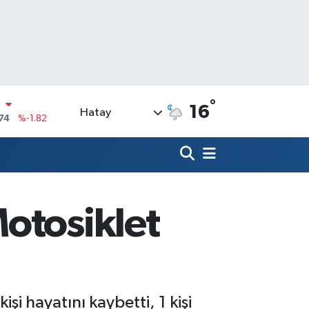
°
16
Hatay
20
%0.02
90
%0.19
N
80
%0.18
09000
%0.19
otosiklet
0
,00
%0
N
74
%-1.82
şi hayatını kaybetti, 1 kişi