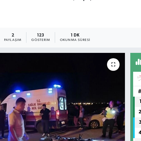
2
123
1 DK
PAYLAŞIM
GÖSTERIM
OKUNMA SÜRESI