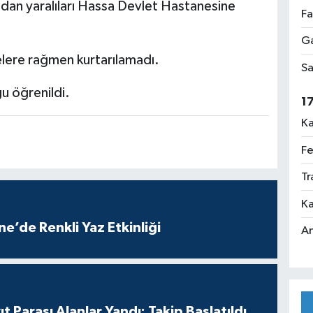
ından yaralıları Hassa Devlet Hastanesine
Fa
Ga
lere rağmen kurtarılamadı.
Sa
u öğrenildi.
1
Ka
Fe
Tr
Ka
e’de Renkli Yaz Etkinliği
An
t Parası Alanlar Yandı: Takip Başlatıldı