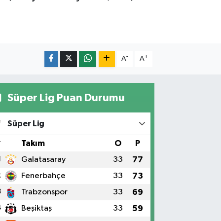
-
+
A
A
Süper Lig Puan Durumu
Süper Lig
#
Takım
O
P
1
Galatasaray
33
77
2
Fenerbahçe
33
73
3
Trabzonspor
33
69
4
Beşiktaş
33
59