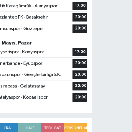
tih Karagümrük - Alanyaspor
17:00
ziantep FK - Başakşehir
20:00
msunspor - Göztepe
20:00
7 Mayıs, Pazar
yserispor - Konyaspor
17:00
nerbahçe - Eyüpspor
20:00
abzonspor - Gençlerbirliği S.K.
20:00
sımpaşa - Galatasaray
20:00
talyaspor - Kocaelispor
20:00