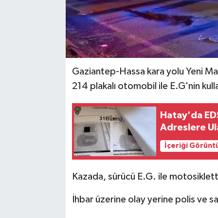
Gaziantep-Hassa kara yolu Yeni Mah
214 plakalı otomobil ile E.G'nin kul
Hatay'da EDS
Adreslere Ula
İçeriği Görünt
Kazada, sürücü E.G. ile motosiklett
İhbar üzerine olay yerine polis ve sağ