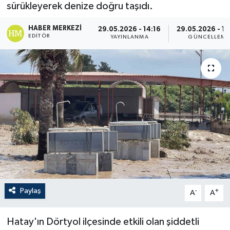
sürükleyerek denize doğru taşıdı.
HABER MERKEZI
29.05.2026 - 14:16
29.05.2026 - 1
EDITÖR
YAYINLANMA
GÜNCELLEME
Paylaş
-
+
A
A
Hatay'ın Dörtyol ilçesinde etkili olan şiddetli