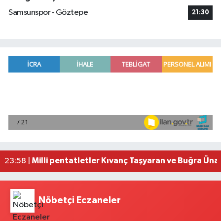
Samsunspor - Göztepe
21:30
Adana'da helikopter destekli 'huzur ve güven' 
01:06 |
Mersin'de uyuşturucu operasyonunda 190 gram e
00:39 |
Adana'da silahlı saldırıda 3 kişi yaralandı
00:05 |
Fransa'dan iade edilen tarihi eserler Şam Kalesi
23:59 |
Milli pentatletler Kıvanç Taşyaran ve Buğra Üna
23:58 |
Nöbetçi Eczaneler