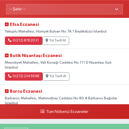
Efsa Eczanesi
Yakuplu Mahallesi, Hürriyet Bulvarı No:7A 1 Beylikdüzü İstanbul
0 (212) 876 20 31
Yol Tarifi Al
Butik Nişantaşı Eczanesi
Meşrutiyet Mahallesi, Vali Konağı Caddesi No:111 D Nişantaşı Şişli
İstanbul
0 (212) 234 56 66
Yol Tarifi Al
Burcu Eczanesi
Barbaros Mahallesi, Mahmutbey Caddesi No:80 A Barbaros Bağcılar
İstanbul
Tüm Nöbetçi Eczaneler
0 (212) 552 25 29
Yol Tarifi Al
Tuna Tillo Eczanesi