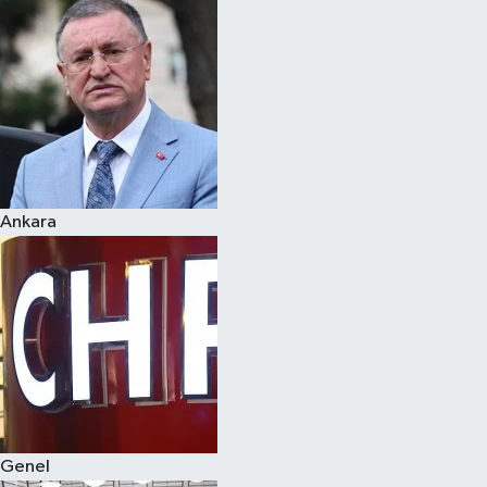
Spor
Teknoloji
Yaşam
Ankara
Genel