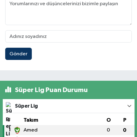
Gönder
Süper Lig Puan Durumu
Süper Lig
#
Takım
O
P
1
Amed
0
0