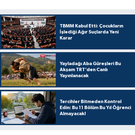
TBMM Kabul Etti: Çocukların
İşlediği Ağır Suçlarda Yeni
Karar
Yayladağı Aba Güreşleri Bu
Akşam TRT’den Canlı
Yayınlanacak
Tercihler Bitmeden Kontrol
Edin: Bu 11 Bölüm Bu Yıl Öğrenci
Almayacak!