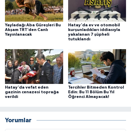
Yayladağı Aba Güreşleri Bu
Hatay'da ev ve otomobil
Akşam TRT’den Canlı
kurşunladıkları iddiasıyla
Yayınlanacak
yakalanan 7 şüpheli
tutuklandı
Hatay'da vefat eden
Tercihler Bitmeden Kontrol
gazinin cenazesi toprağa
Edin: Bu 11 Bölüm Bu Yıl
verildi
Öğrenci Almayacak!
Yorumlar