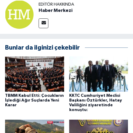
EDITÖR HAKKINDA
Haber Merkezi
Bunlar da ilginizi çekebilir
TBMM Kabul Etti: Çocukların
KKTC Cumhuriyet Meclisi
İşlediği Ağır Suçlarda Yeni
Başkanı Öztürkler, Hatay
Karar
Valiliğini ziyaretinde
konuştu: