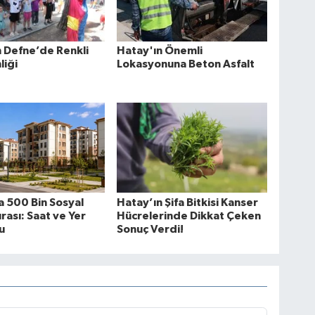
 Defne’de Renkli
Hatay'ın Önemli
liği
Lokasyonuna Beton Asfalt
 500 Bin Sosyal
Hatay’ın Şifa Bitkisi Kanser
rası: Saat ve Yer
Hücrelerinde Dikkat Çeken
u
Sonuç Verdi!