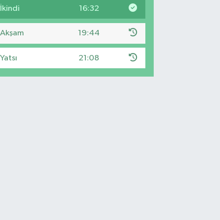
İkindi
16:32
Akşam
19:44
Yatsı
21:08