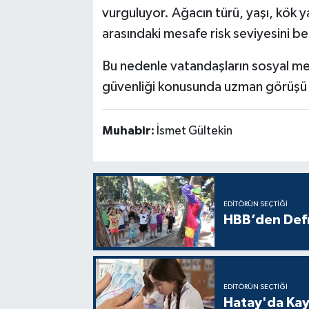
vurguluyor. Ağacın türü, yaşı, kök 
arasındaki mesafe risk seviyesini bel
Bu nedenle vatandaşların sosyal me
güvenliği konusunda uzman görüşü a
Muhabir:
İsmet Gültekin
EDITÖRÜN SEÇTIĞI
HBB’den Defn
EDITÖRÜN SEÇTIĞI
Hatay'da Kayı