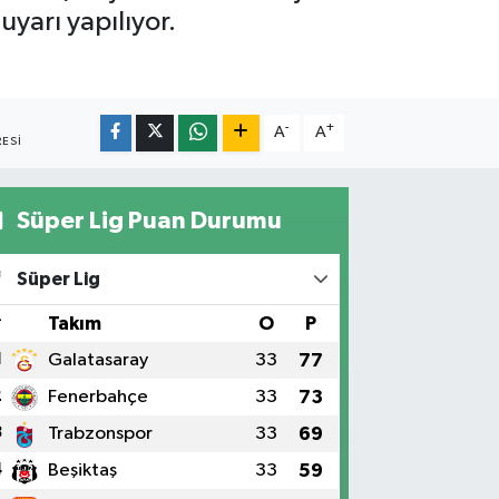
uyarı yapılıyor.
-
+
A
A
ESI
Süper Lig Puan Durumu
Süper Lig
#
Takım
O
P
1
Galatasaray
33
77
2
Fenerbahçe
33
73
3
Trabzonspor
33
69
4
Beşiktaş
33
59