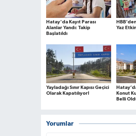
Hatay'da Kayıt Parası
HBB’den
Alanlar Yandı: Takip
Yaz Etkin
Başlatıldı
Yayladağı Sınır Kapısı Geçici
Hatay’da
Olarak Kapatılıyor!
Konut Ku
Belli Old
Yorumlar