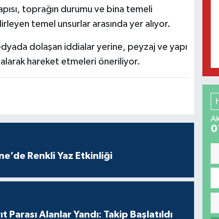
yapısı, toprağın durumu ve bina temeli
irleyen temel unsurlar arasında yer alıyor.
dyada dolaşan iddialar yerine, peyzaj ve yapı
larak hareket etmeleri öneriliyor.
Ak
0
e’de Renkli Yaz Etkinliği
t Parası Alanlar Yandı: Takip Başlatıldı