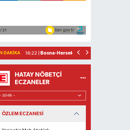
Osmaniye'de huzur toplantısı düzenl
16:58 |
Adana'da ani kalp durmalarına karşı ku
16:48 |
Dörtyol'da Korkutan Yangın: Araçlar
16:42 |
Erdemli ilçesinde park halindeki cipte
16:40 |
N DAKIKA
Bosna-Hersek'ten yola çıkan 'Filistin
16:22 |
HATAY NÖBETÇI
ECZANELER
ÖZLEM ECZANESİ