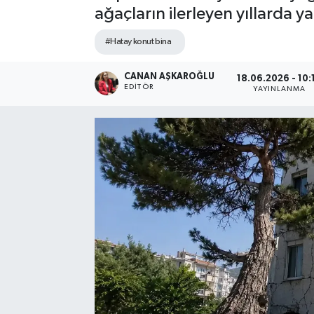
ağaçların ilerleyen yıllarda y
Spor
#Hatay konut bina
Teknoloji
CANAN AŞKAROĞLU
18.06.2026 - 10:
EDITÖR
YAYINLANMA
Yaşam