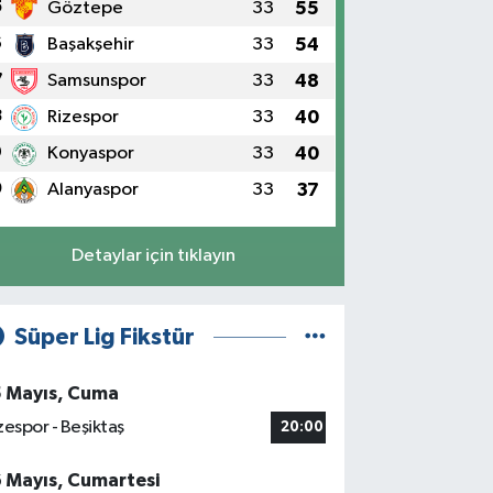
5
Göztepe
33
55
6
Başakşehir
33
54
7
Samsunspor
33
48
8
Rizespor
33
40
9
Konyaspor
33
40
0
Alanyaspor
33
37
Detaylar için tıklayın
Süper Lig Fikstür
5 Mayıs, Cuma
zespor - Beşiktaş
20:00
6 Mayıs, Cumartesi