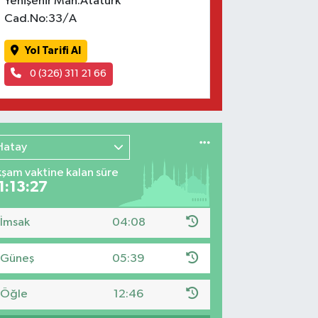
Yenişehir Mah.Atatürk
Cad.No:33/A
Yol Tarifi Al
0 (326) 311 21 66
Hatay
şam vaktine kalan süre
1:13:26
İmsak
04:08
Güneş
05:39
Öğle
12:46