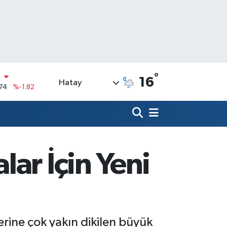
°
16
Hatay
20
%0.02
90
%0.19
N
80
%0.18
09000
%0.19
ar İçin Yeni
0
,00
%0
N
74
%-1.82
rine çok yakın dikilen büyük