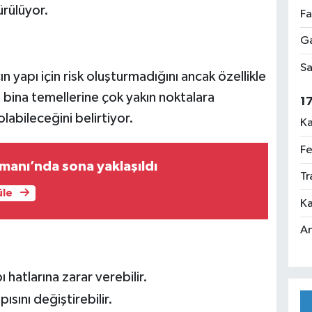
ürülüyor.
Fa
Ga
Sa
 yapı için risk oluşturmadığını ancak özellikle
 bina temellerine çok yakın noktalara
1
olabileceğini belirtiyor.
Ka
Fe
manı’nda sona yaklaşıldı
Tr
üle
Ka
An
 hatlarına zarar verebilir.
sını değiştirebilir.