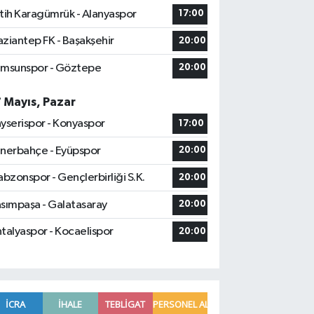
tih Karagümrük - Alanyaspor
17:00
ziantep FK - Başakşehir
20:00
msunspor - Göztepe
20:00
7 Mayıs, Pazar
yserispor - Konyaspor
17:00
nerbahçe - Eyüpspor
20:00
abzonspor - Gençlerbirliği S.K.
20:00
sımpaşa - Galatasaray
20:00
talyaspor - Kocaelispor
20:00