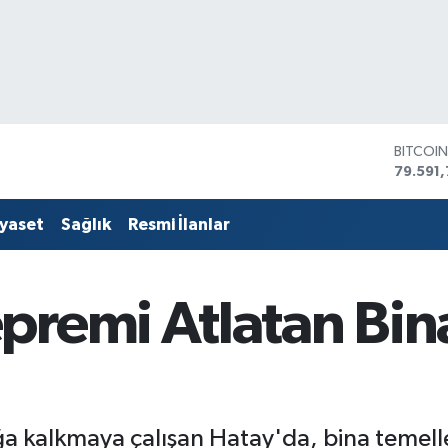
DOLAR
45,436
EURO
53,386
iyaset
Sağlık
Resmi İlanlar
STERLİ
61,603
G.ALTIN
6862,
remi Atlatan Binal
BİST10
14.598
BITCOI
79.591,
 kalkmaya çalışan Hatay'da, bina temelle