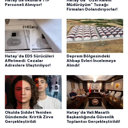
Hatay’da okullara TYP
Hatay’da “Özel Kalem
Personeli Alınıyor!
Müdürüyüm” Tuzağı:
Firmaları Dolandırıyorlar!
Hatay'da EDS Sürücüleri
Deprem Bölgesindeki
Affetmedi: Cezalar
Ahbap Evleri İncelemeye
Adreslere Ulaştırılıyor!
Alındı!
Okulda Şiddet Yeniden
Hatay'da Vali Masatlı
Gündemde: Krirtik Zirve
Başkanlığında Güvenlik
Gerçekleştirildi
Toplantısı Gerçekleştirildi!