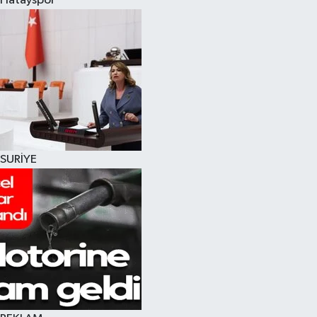
Hatayspor
SURİYE