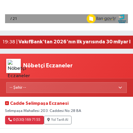
Antalya'da seyir halindeki otomobilde çıkan yang
21:03 |
Antalya'da apartman dairesinde çıkan yangında
20:05 |
Side Antik Kenti'nde düzenlenen AKMED Arkeol
19:56 |
VakıfBank'tan 2026'nın ilk yarısında 30 milyar l
19:38 |
'Kutuplarda Sıfır Atık' kitabı tanıtıldı
22:01 |
Nöbetçi Eczaneler
Cadde Selimpaşa Eczanesi
Selimpaşa Mahallesi 203. Caddesi No:28 BA
0 (530) 169 71 55
Yol Tarifi Al