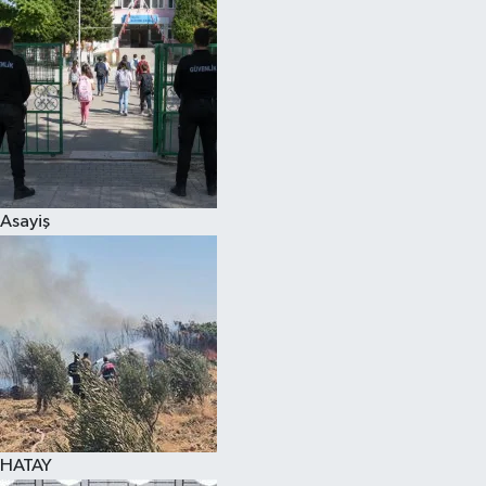
Spor
Teknoloji
Yaşam
Asayiş
HATAY