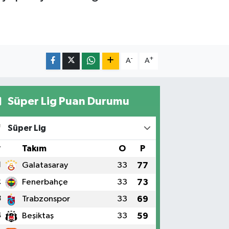
-
+
A
A
Süper Lig Puan Durumu
Süper Lig
#
Takım
O
P
1
Galatasaray
33
77
2
Fenerbahçe
33
73
3
Trabzonspor
33
69
4
Beşiktaş
33
59