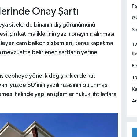
Fa
lerinde Onay Şartı
Ga
eya sitelerde binanın dış görünümünü
Sa
i için kat maliklerinin yazılı onayının alınması
kileyen cam balkon sistemleri, teras kapatma
1
n mevzuatta belirlenen şartların yerine
Ka
Fe
ş cepheye yönelik değişikliklerde kat
Tr
ani yüzde 80'inin yazılı rızasının bulunması
Ka
mesi halinde yapılan işlemler hukuki ihtilaflara
An