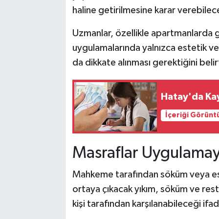
haline getirilmesine karar verebilec
Uzmanlar, özellikle apartmanlarda ge
uygulamalarında yalnızca estetik vey
da dikkate alınması gerektiğini belir
Hatay'da Kayı
İçeriği Görünt
Masraflar Uygulamayı
Mahkeme tarafından söküm veya esk
ortaya çıkacak yıkım, söküm ve res
kişi tarafından karşılanabileceği ifad