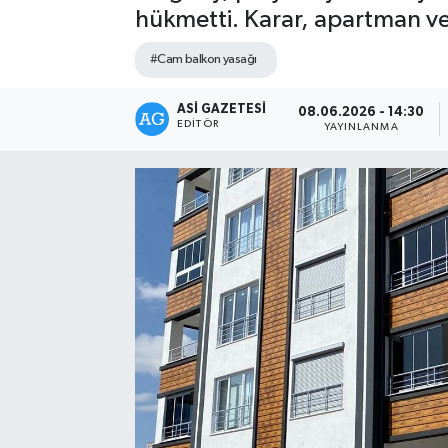
hükmetti. Karar, apartman ve si
Spor
#Cam balkon yasağı
Teknoloji
ASI GAZETESI
08.06.2026 - 14:30
EDITÖR
YAYINLANMA
Yaşam