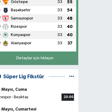
5
Göztepe
33
55
6
Başakşehir
33
54
7
Samsunspor
33
48
8
Rizespor
33
40
9
Konyaspor
33
40
0
Alanyaspor
33
37
Detaylar için tıklayın
Süper Lig Fikstür
5 Mayıs, Cuma
zespor - Beşiktaş
20:00
6 Mayıs, Cumartesi