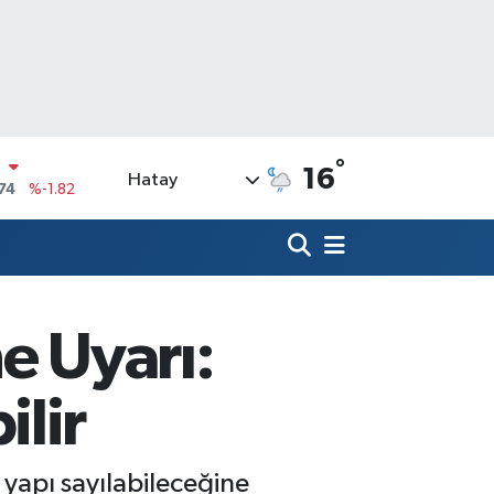
°
16
Hatay
20
%0.02
90
%0.19
N
80
%0.18
09000
%0.19
e Uyarı:
0
,00
%0
N
lir
74
%-1.82
 yapı sayılabileceğine