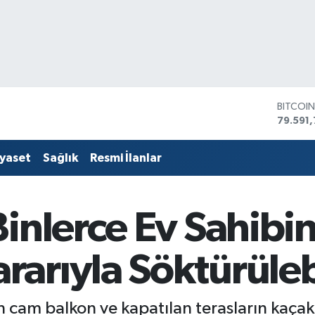
DOLAR
45,436
EURO
53,386
iyaset
Sağlık
Resmi İlanlar
STERLİ
61,603
G.ALTIN
6862,
inlerce Ev Sahibin
BİST10
14.598
BITCOI
arıyla Söktürülebi
79.591,
 cam balkon ve kapatılan terasların kaçak