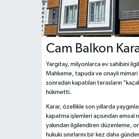
Cam Balkon Kar
Yargıtay, milyonlarca ev sahibini ilg
Mahkeme, tapuda ve onaylı mimari 
sonradan kapatılan terasların "kaç
hükmetti.
Karar, özellikle son yıllarda yaygın
kapatma işlemleri açısından emsal ni
yakından ilgilendiren düzenleme, ort
hukuki sınırlarını bir kez daha günd