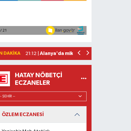
Manavgat'ta kuyuya düşen çocuk itfaiy
23:57 |
2026 Air Badminton Türkiye Şampiyo
22:44 |
Cumhurbaşkanı Erdoğan, yarın Suudi Ar
22:31 |
Beşiktaş Çekya'dan İstanbul'a avantaj
22:31 |
N DAKIKA
Alanya'da mikroplastik kirliliği araştır
21:12 |
HATAY NÖBETÇI
ECZANELER
ÖZLEM ECZANESİ