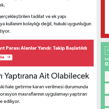
ek.
rçekleştirilen tadilat ve ek yapı
a kullanım kolaylığı değil, hukuki uygunluğun
tiyor.
t Parası Alanlar Yandı: Takip Başlatıldı
üle
İm
0
 Yaptırana Ait Olabilecek
i hale getirme kararı verilmesi durumunda
torasyon masraflarının uygulamayı yaptıran
e ediliyor.