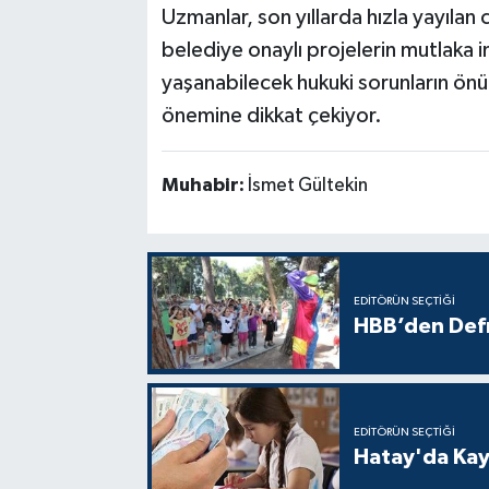
Uzmanlar, son yıllarda hızla yayılan
belediye onaylı projelerin mutlaka i
yaşanabilecek hukuki sorunların önün
önemine dikkat çekiyor.
Muhabir:
İsmet Gültekin
EDITÖRÜN SEÇTIĞI
HBB’den Defn
EDITÖRÜN SEÇTIĞI
Hatay'da Kayı