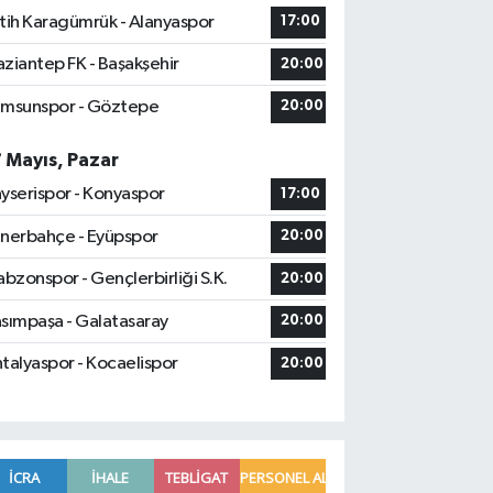
tih Karagümrük - Alanyaspor
17:00
ziantep FK - Başakşehir
20:00
msunspor - Göztepe
20:00
7 Mayıs, Pazar
yserispor - Konyaspor
17:00
nerbahçe - Eyüpspor
20:00
abzonspor - Gençlerbirliği S.K.
20:00
sımpaşa - Galatasaray
20:00
talyaspor - Kocaelispor
20:00