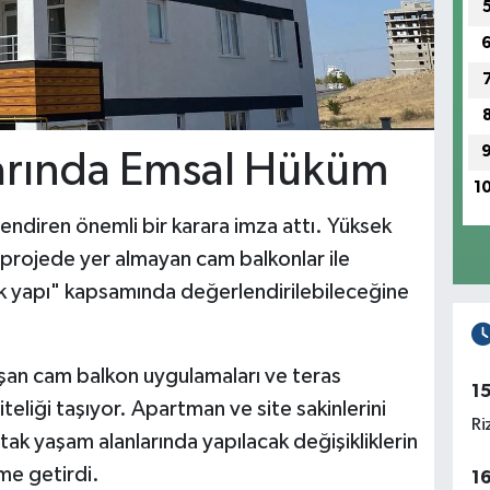
arında Emsal Hüküm
1
ilendiren önemli bir karara imza attı. Yüksek
projede yer almayan cam balkonlar ile
ak yapı" kapsamında değerlendirilebileceğine
laşan cam balkon uygulamaları ve teras
1
teliği taşıyor. Apartman ve site sakinlerini
Ri
ak yaşam alanlarında yapılacak değişikliklerin
eme getirdi.
1