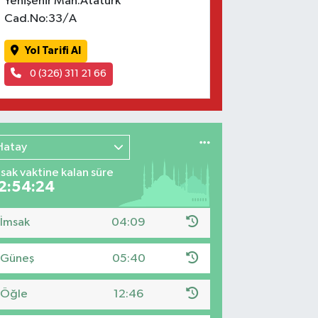
Yenişehir Mah.Atatürk
Cad.No:33/A
Yol Tarifi Al
0 (326) 311 21 66
Hatay
sak vaktine kalan süre
2:54:23
İmsak
04:09
Güneş
05:40
Öğle
12:46