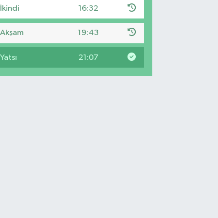
İkindi
16:32
Akşam
19:43
Yatsı
21:07