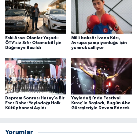
Eski Aracı Olanlar Yaşadı:
Milli boksör İvana Kılcı,
ÖTV’siz Sıfır Otomobil İçin
Avrupa şampiyonluğu için
Düğmeye Basıldı
yumruk sallıyor
Deprem Sonrası Hatay’a Bir
Yayladağı’nda Festival
Eser Daha: Yayladağı Halk
Kıraç’la Başladı, Bugün Aba
Kütüphanesi Açıldı
Güreşleriyle Devam Edecek
Yorumlar