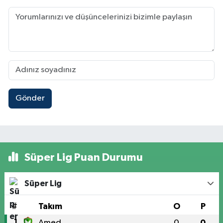
Gönder
Süper Lig Puan Durumu
Süper Lig
#
Takım
O
P
1
Amed
0
0