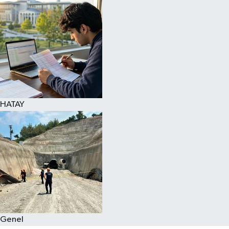
Spor
Teknoloji
Yaşam
HATAY
Genel