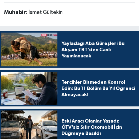
Muhabir:
İsmet Gültekin
Yayladağı Aba Güreşleri Bu
Akşam TRT’den Canlı
Yayınlanacak
Tercihler Bitmeden Kontrol
Edin: Bu 11 Bölüm Bu Yıl Öğrenci
Almayacak!
Eski Aracı Olanlar Yaşadı:
ÖTV’siz Sıfır Otomobil İçin
Düğmeye Basıldı