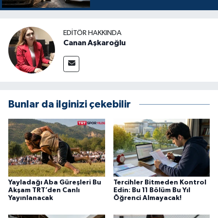
EDITÖR HAKKINDA
Canan Aşkaroğlu
Bunlar da ilginizi çekebilir
Yayladağı Aba Güreşleri Bu
Tercihler Bitmeden Kontrol
Akşam TRT’den Canlı
Edin: Bu 11 Bölüm Bu Yıl
Yayınlanacak
Öğrenci Almayacak!