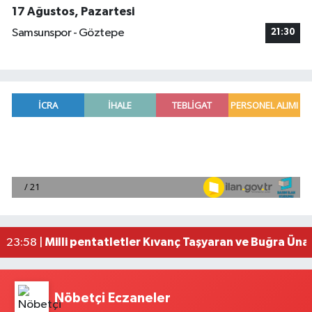
17 Ağustos, Pazartesi
Samsunspor - Göztepe
21:30
Adana'da helikopter destekli 'huzur ve güven' 
01:06 |
Mersin'de uyuşturucu operasyonunda 190 gram e
00:39 |
Adana'da silahlı saldırıda 3 kişi yaralandı
00:05 |
Fransa'dan iade edilen tarihi eserler Şam Kalesi
23:59 |
Milli pentatletler Kıvanç Taşyaran ve Buğra Üna
23:58 |
Nöbetçi Eczaneler