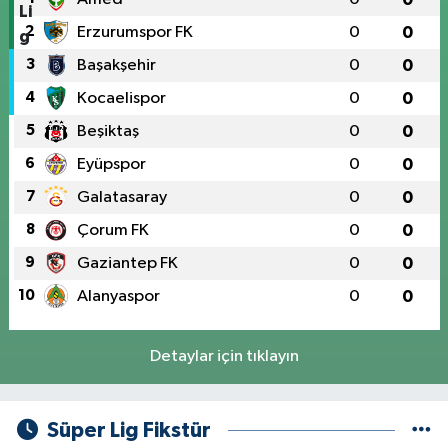
2
Erzurumspor FK
0
0
3
Başakşehir
0
0
4
Kocaelispor
0
0
5
Beşiktaş
0
0
6
Eyüpspor
0
0
7
Galatasaray
0
0
8
Çorum FK
0
0
9
Gaziantep FK
0
0
10
Alanyaspor
0
0
Detaylar için tıklayın
Süper Lig Fikstür