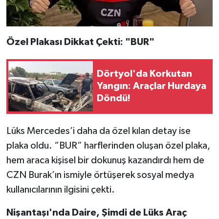
Özel Plakası Dikkat Çekti: "BUR"
Dörtyol'da Korkutan
Yangın: Araçlar Hurdaya
Döndü!
Lüks Mercedes’i daha da özel kılan detay ise
plaka oldu. “BUR” harflerinden oluşan özel plaka,
hem araca kişisel bir dokunuş kazandırdı hem de
CZN Burak’ın ismiyle örtüşerek sosyal medya
kullanıcılarının ilgisini çekti.
Nişantaşı'nda Daire, Şimdi de Lüks Araç