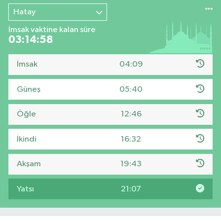
Hatay
İmsak vaktine kalan süre
03:14:57
İmsak
04:09
Güneş
05:40
Öğle
12:46
İkindi
16:32
Akşam
19:43
Yatsı
21:07