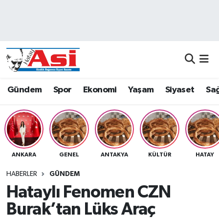
Asayiş
Nöbetçi Eczaneler
Dünya
Hava Durumu
Eğitim
Namaz Vakitleri
Gündem
Spor
Ekonomi
Yaşam
Siyaset
Sağ
Ekonomi
Trafik Durumu
Gündem
Süper Lig Puan Durumu ve Fikstür
ANKARA
GENEL
ANTAKYA
KÜLTÜR
HATAY
Magazin
Tüm Manşetler
HABERLER
GÜNDEM
Sağlık
Son Dakika Haberleri
Hataylı Fenomen CZN
Burak’tan Lüks Araç
Siyaset
Haber Arşivi