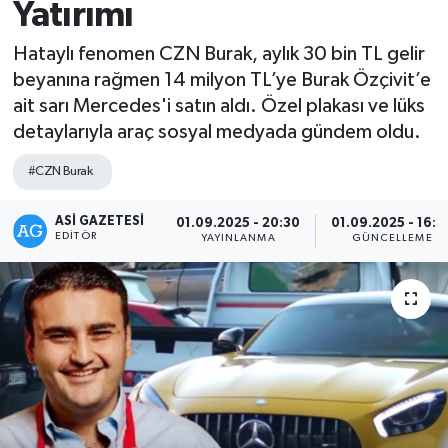
Yatırımı
Spor
Hataylı fenomen CZN Burak, aylık 30 bin TL gelir
beyanına rağmen 14 milyon TL’ye Burak Özçivit’e
Teknoloji
ait sarı Mercedes'i satın aldı. Özel plakası ve lüks
detaylarıyla araç sosyal medyada gündem oldu.
Yaşam
#CZN Burak
ASI GAZETESI
01.09.2025 - 20:30
01.09.2025 - 16:4
EDITÖR
YAYINLANMA
GÜNCELLEME