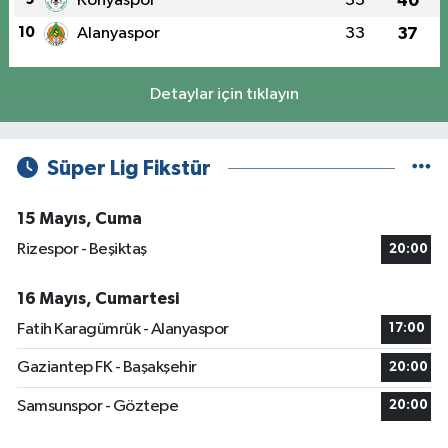
Konyaspor
33
40
10
Alanyaspor
33
37
Detaylar için tıklayın
Süper Lig Fikstür
15 Mayıs, Cuma
Rizespor - Beşiktaş
20:00
16 Mayıs, Cumartesi
Fatih Karagümrük - Alanyaspor
17:00
Gaziantep FK - Başakşehir
20:00
Samsunspor - Göztepe
20:00