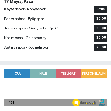
17 Mayıs, Pazar
Kayserispor - Konyaspor
17:00
Fenerbahçe - Eyüpspor
20:00
Trabzonspor - Gençlerbirliği S.K.
20:00
Kasımpaşa - Galatasaray
20:00
Antalyaspor - Kocaelispor
20:00
Manavgat'ta kuyuya düşen çocuk itfaiye ekipleri
23:57 |
2026 Air Badminton Türkiye Şampiyonası, Ala
22:44 |
Cumhurbaşkanı Erdoğan, yarın Suudi Arabistan'a
22:31 |