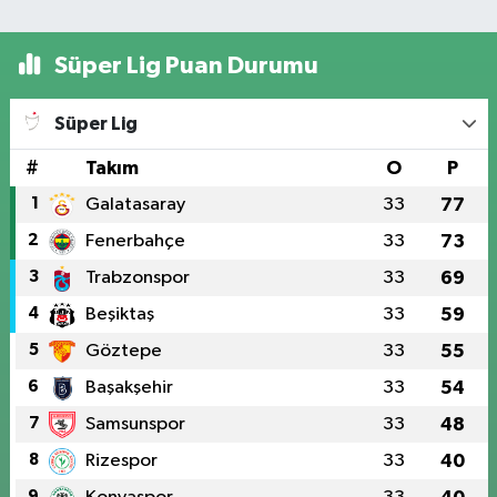
Süper Lig Puan Durumu
Süper Lig
#
Takım
O
P
1
Galatasaray
33
77
2
Fenerbahçe
33
73
3
Trabzonspor
33
69
4
Beşiktaş
33
59
5
Göztepe
33
55
6
Başakşehir
33
54
7
Samsunspor
33
48
8
Rizespor
33
40
9