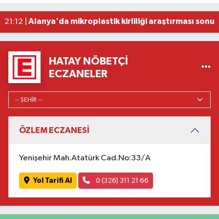
Beşiktaş Çekya'dan İstanbul'a avantajlı dönüyo
22:31 |
Alanya'da mikroplastik kirliliği araştırması sonuç
21:12 |
HATAY NÖBETÇI
ECZANELER
ÖZLEM ECZANESİ
Yenişehir Mah.Atatürk Cad.No:33/A
Yol Tarifi Al
0 (326) 311 21 66