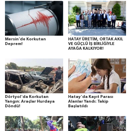
Mersin’de Korkutan
HATAY ÜRETİM, ORTAK AKIL
Deprem!
VE GÜÇLÜ İŞ BİRLİĞİYLE
AYAĞA KALKIYOR!
Dörtyol'da Korkutan
Hatay'da Kayıt Parası
Yangın: Araçlar Hurdaya
Alanlar Yandı: Takip
Döndü!
Başlatıldı