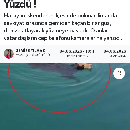
Yüzdü !
Spor
Hatay'ın İskenderun ilçesinde bulunan limanda
sevkiyat sırasında gemiden kaçan bir angus,
Teknoloji
denize atlayarak yüzmeye başladı. O anlar
vatandaşların cep telefonu kameralarına yansıdı.
Yaşam
SEMIRE YILMAZ
04.06.2026 - 10:11
04.06.2026 - 
YAZI İŞLERI MÜDÜRÜ
YAYINLANMA
GÜNCELLE