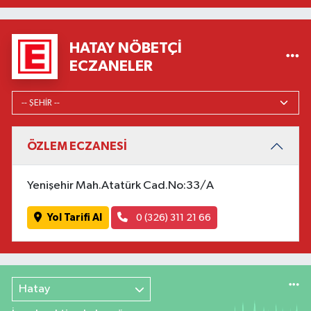
HATAY NÖBETÇI
ECZANELER
ÖZLEM ECZANESİ
Yenişehir Mah.Atatürk Cad.No:33/A
Yol Tarifi Al
0 (326) 311 21 66
Hatay