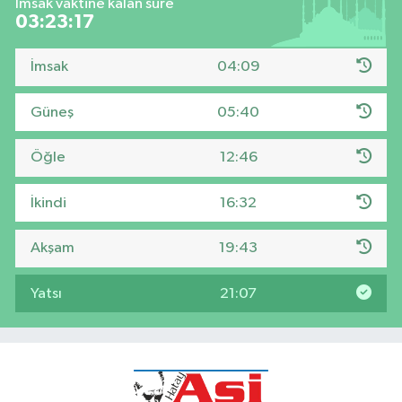
İmsak vaktine kalan süre
03:23:17
İmsak
04:09
Güneş
05:40
Öğle
12:46
İkindi
16:32
Akşam
19:43
Yatsı
21:07