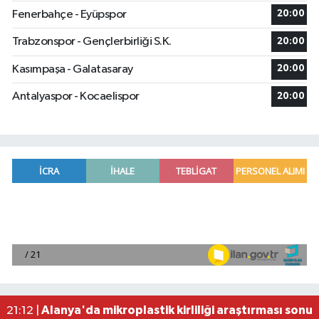
Fenerbahçe - Eyüpspor
20:00
Trabzonspor - Gençlerbirliği S.K.
20:00
Kasımpaşa - Galatasaray
20:00
Antalyaspor - Kocaelispor
20:00
Manavgat'ta kuyuya düşen çocuk itfaiye ekipleri
23:57 |
2026 Air Badminton Türkiye Şampiyonası, Ala
22:44 |
Cumhurbaşkanı Erdoğan, yarın Suudi Arabistan'a
22:31 |
Beşiktaş Çekya'dan İstanbul'a avantajlı dönüyo
22:31 |
Alanya'da mikroplastik kirliliği araştırması sonuç
21:12 |