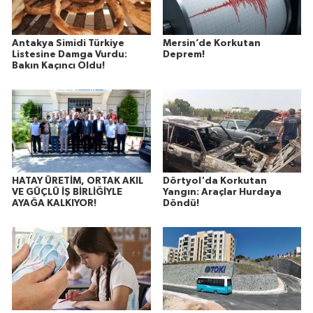
Antakya Simidi Türkiye
Mersin’de Korkutan
Listesine Damga Vurdu:
Deprem!
Bakın Kaçıncı Oldu!
HATAY ÜRETİM, ORTAK AKIL
Dörtyol'da Korkutan
VE GÜÇLÜ İŞ BİRLİĞİYLE
Yangın: Araçlar Hurdaya
AYAĞA KALKIYOR!
Döndü!