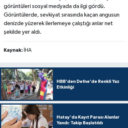
görüntüleri sosyal medyada da ilgi gördü.
Görüntülerde, sevkiyat sırasında kaçan angusun
denizde yüzerek ilerlemeye çalıştığı anlar net
şekilde yer aldı.
Kaynak:
İHA
HBB’den Defne’de Renkli Yaz
Etkinliği
Hatay'da Kayıt Parası Alanlar
Yandı: Takip Başlatıldı