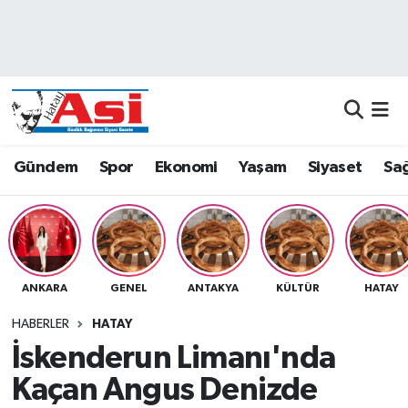
Asayiş
Nöbetçi Eczaneler
Dünya
Hava Durumu
Eğitim
Namaz Vakitleri
Gündem
Spor
Ekonomi
Yaşam
Siyaset
Sağ
Ekonomi
Trafik Durumu
Gündem
Süper Lig Puan Durumu ve Fikstür
ANKARA
GENEL
ANTAKYA
KÜLTÜR
HATAY
Magazin
Tüm Manşetler
HABERLER
HATAY
Sağlık
Son Dakika Haberleri
İskenderun Limanı'nda
Kaçan Angus Denizde
Siyaset
Haber Arşivi