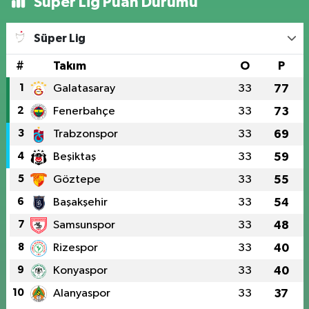
Süper Lig Puan Durumu
Süper Lig
#
Takım
O
P
1
Galatasaray
33
77
2
Fenerbahçe
33
73
3
Trabzonspor
33
69
4
Beşiktaş
33
59
5
Göztepe
33
55
6
Başakşehir
33
54
7
Samsunspor
33
48
8
Rizespor
33
40
9
Konyaspor
33
40
10
Alanyaspor
33
37