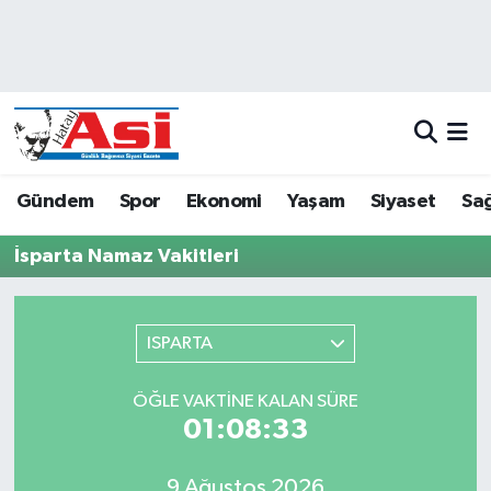
Asayiş
Hava Durumu
Dünya
Trafik Durumu
Eğitim
Süper Lig Puan Durumu ve Fikstür
Gündem
Spor
Ekonomi
Yaşam
Siyaset
Sağ
Ekonomi
Tüm Manşetler
İsparta Namaz Vakitleri
Gündem
Son Dakika Haberleri
ISPARTA
Magazin
Haber Arşivi
ÖĞLE VAKTINE KALAN SÜRE
Sağlık
01:08:33
Siyaset
9 Ağustos 2026