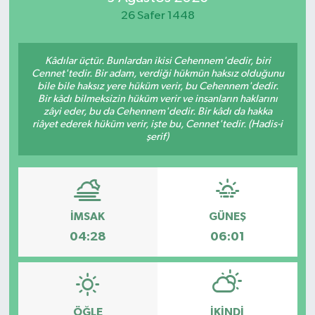
26 Safer 1448
Spor
Teknoloji
Kâdılar üçtür. Bunlardan ikisi Cehennem'dedir, biri
Cennet'tedir. Bir adam, verdiği hükmün haksız olduğunu
bile bile haksız yere hüküm verir, bu Cehennem'dedir.
Yaşam
Bir kâdı bilmeksizin hüküm verir ve insanların haklarını
zâyi eder, bu da Cehennem'dedir. Bir kâdı da hakka
riâyet ederek hüküm verir, işte bu, Cennet'tedir. (Hadis-i
şerif)
İMSAK
GÜNEŞ
04:28
06:01
ÖĞLE
İKINDI