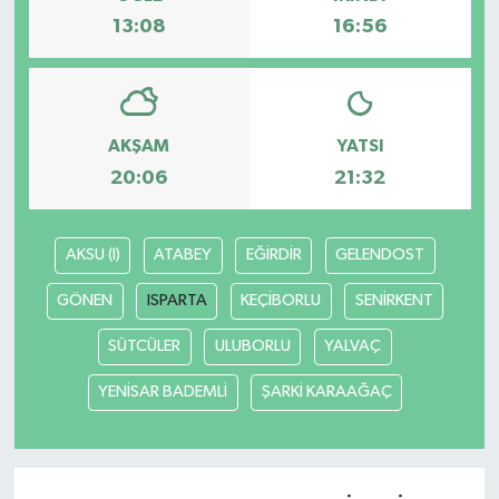
13:08
16:56
AKŞAM
YATSI
20:06
21:32
AKSU (I)
ATABEY
EĞİRDİR
GELENDOST
GÖNEN
ISPARTA
KEÇİBORLU
SENİRKENT
SÜTCÜLER
ULUBORLU
YALVAÇ
YENİSAR BADEMLİ
ŞARKİ KARAAĞAÇ