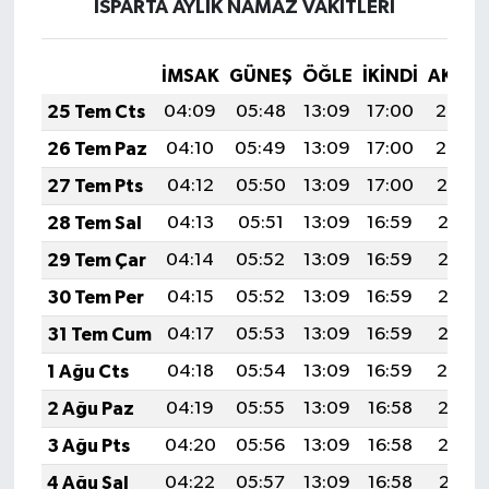
ISPARTA AYLIK NAMAZ VAKITLERI
İMSAK
GÜNEŞ
ÖĞLE
İKINDI
AKŞA
25 Tem Cts
04:09
05:48
13:09
17:00
20:20
26 Tem Paz
04:10
05:49
13:09
17:00
20:20
27 Tem Pts
04:12
05:50
13:09
17:00
20:19
28 Tem Sal
04:13
05:51
13:09
16:59
20:18
29 Tem Çar
04:14
05:52
13:09
16:59
20:17
30 Tem Per
04:15
05:52
13:09
16:59
20:16
31 Tem Cum
04:17
05:53
13:09
16:59
20:15
1 Ağu Cts
04:18
05:54
13:09
16:59
20:14
2 Ağu Paz
04:19
05:55
13:09
16:58
20:13
3 Ağu Pts
04:20
05:56
13:09
16:58
20:12
4 Ağu Sal
04:22
05:57
13:09
16:58
20:11