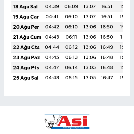
18 Ağu Sal
04:39
06:09
13:07
16:51
19:55
19 Ağu Çar
04:41
06:10
13:07
16:51
19:54
20 Ağu Per
04:42
06:10
13:06
16:50
19:52
21 Ağu Cum
04:43
06:11
13:06
16:50
19:51
22 Ağu Cts
04:44
06:12
13:06
16:49
19:50
23 Ağu Paz
04:45
06:13
13:06
16:48
19:48
24 Ağu Pts
04:47
06:14
13:05
16:48
19:47
25 Ağu Sal
04:48
06:15
13:05
16:47
19:45