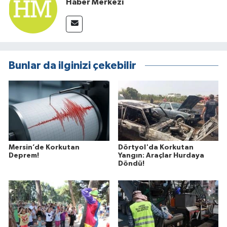
Haber Merkezi
Bunlar da ilginizi çekebilir
Mersin’de Korkutan
Dörtyol'da Korkutan
Deprem!
Yangın: Araçlar Hurdaya
Döndü!