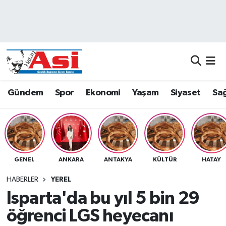
Asayiş
Nöbetçi Eczaneler
Dünya
Hava Durumu
Eğitim
Namaz Vakitleri
Gündem
Spor
Ekonomi
Yaşam
Siyaset
Sağ
Ekonomi
Trafik Durumu
Gündem
Süper Lig Puan Durumu ve Fikstür
GENEL
ANKARA
ANTAKYA
KÜLTÜR
HATAY
Magazin
Tüm Manşetler
HABERLER
YEREL
Sağlık
Son Dakika Haberleri
Isparta'da bu yıl 5 bin 29
öğrenci LGS heyecanı
Siyaset
Haber Arşivi