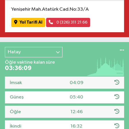
Yenişehir Mah.Atatürk Cad.No:33/A
Yol Tarifi Al
0 (326) 311 21 66
Hatay
Öğle vaktine kalan süre
03:36:08
İmsak
04:09
Güneş
05:40
Öğle
12:46
İkindi
16:32