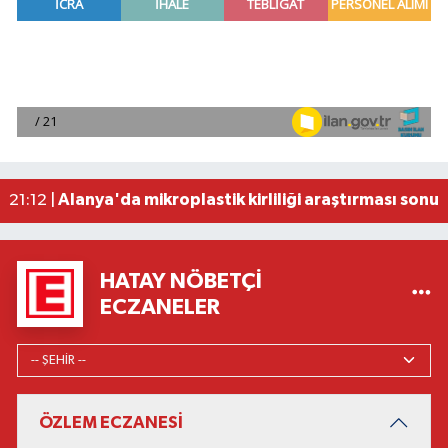
Manavgat'ta kuyuya düşen çocuk itfaiye ekipleri
23:57 |
2026 Air Badminton Türkiye Şampiyonası, Ala
22:44 |
Cumhurbaşkanı Erdoğan, yarın Suudi Arabistan'a
22:31 |
Beşiktaş Çekya'dan İstanbul'a avantajlı dönüyo
22:31 |
Alanya'da mikroplastik kirliliği araştırması sonuç
21:12 |
HATAY NÖBETÇI
ECZANELER
ÖZLEM ECZANESİ