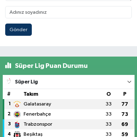
Gönder
Süper Lig Puan Durumu
Süper Lig
#
Takım
O
P
1
Galatasaray
33
77
2
Fenerbahçe
33
73
3
Trabzonspor
33
69
4
Beşiktaş
33
59