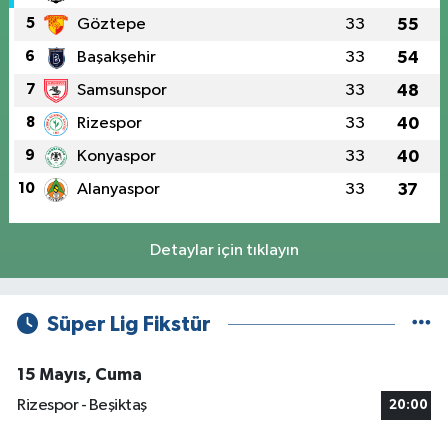
5
Göztepe
33
55
6
Başakşehir
33
54
7
Samsunspor
33
48
8
Rizespor
33
40
9
Konyaspor
33
40
10
Alanyaspor
33
37
Detaylar için tıklayın
Süper Lig Fikstür
15 Mayıs, Cuma
Rizespor - Beşiktaş
20:00