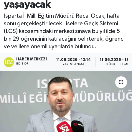
yaşayacak
Spor
Isparta İl Milli Eğitim Müdürü Recai Ocak, hafta
sonu gerçekleştirilecek Liselere Geçiş Sistemi
Teknoloji
(LGS) kapsamındaki merkezi sınava bu yıl ilde 5
bin 29 öğrencinin katılacağını belirterek, öğrenci
Yaşam
ve velilere önemli uyarılarda bulundu.
HABER MERKEZI
11.06.2026 - 13:14
11.06.2026 - 13:
EDITÖR
YAYINLANMA
GÜNCELLEME