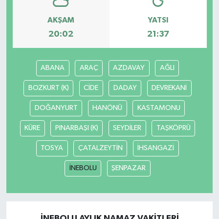
AKŞAM
YATSI
20:02
21:37
ABANA
ARAÇ
AZDAVAY
AĞLI
BOZKURT (K)
CİDE
DADAY
DEVREKANİ
DOĞANYURT
HANÖNÜ
KASTAMONU
KÜRE
PINARBAŞI (K)
SEYDİLER
TAŞKÖPRÜ
TOSYA
ÇATALZEYTİN
İHSANGAZİ
İNEBOLU
ŞENPAZAR
İNEBOLU AYLIK NAMAZ VAKITLERI