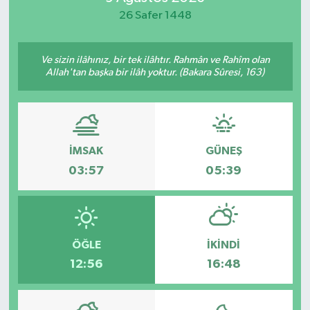
26 Safer 1448
Spor
Teknoloji
Ve sizin ilâhınız, bir tek ilâhtır. Rahmân ve Rahîm olan
Allah'tan başka bir ilâh yoktur. (Bakara Sûresi, 163)
Yaşam
İMSAK
GÜNEŞ
03:57
05:39
ÖĞLE
İKINDI
12:56
16:48