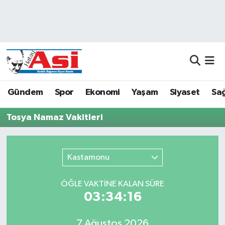
Asayiş
Nöbetçi Eczaneler
Dünya
Hava Durumu
Eğitim
Namaz Vakitleri
Gündem
Spor
Ekonomi
Yaşam
Siyaset
Sağ
Ekonomi
Trafik Durumu
Tosya Namaz Vakitleri
Gündem
Süper Lig Puan Durumu ve Fikstür
Kastamonu
Magazin
Tüm Manşetler
ÖĞLE VAKTİNE KALAN SÜRE
Sağlık
Son Dakika Haberleri
03:34:16
Siyaset
Haber Arşivi
7 Ağustos 2026