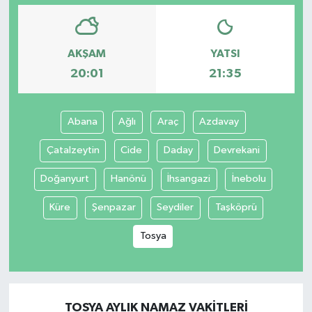
AKŞAM
YATSI
20:01
21:35
Abana
Ağlı
Araç
Azdavay
Çatalzeytin
Cide
Daday
Devrekani
Doğanyurt
Hanönü
İhsangazi
İnebolu
Küre
Şenpazar
Seydiler
Taşköprü
Tosya
TOSYA AYLIK NAMAZ VAKITLERI