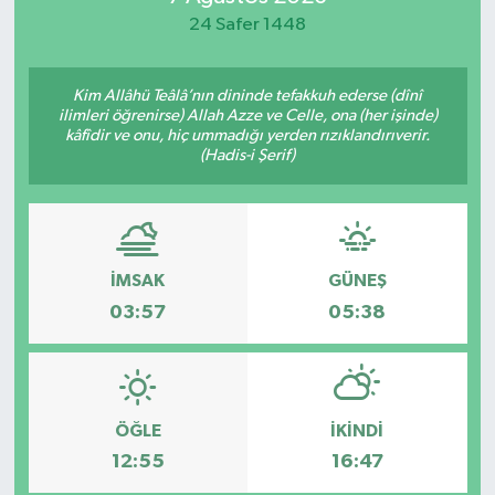
24 Safer 1448
Spor
Teknoloji
Kim Allâhü Teâlâ’nın dininde tefakkuh ederse (dînî
ilimleri öğrenirse) Allah Azze ve Celle, ona (her işinde)
kâfîdir ve onu, hiç ummadığı yerden rızıklandırıverir.
Yaşam
(Hadis-i Şerif)
İMSAK
GÜNEŞ
03:57
05:38
ÖĞLE
İKINDI
12:55
16:47