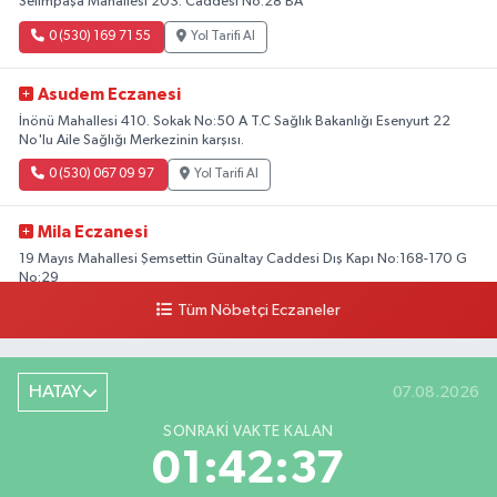
Selimpaşa Mahallesi 203. Caddesi No:28 BA
0 (530) 169 71 55
Yol Tarifi Al
Asudem Eczanesi
İnönü Mahallesi 410. Sokak No:50 A T.C Sağlık Bakanlığı Esenyurt 22
No'lu Aile Sağlığı Merkezinin karşısı.
0 (530) 067 09 97
Yol Tarifi Al
Mila Eczanesi
19 Mayıs Mahallesi Şemsettin Günaltay Caddesi Dış Kapı No:168-170 G
No:29
Tüm Nöbetçi Eczaneler
0 (216) 514 23 73
Yol Tarifi Al
Kasımpaşa Eczanesi
HATAY
07.08.2026
Yahya Kahya Mahallesi Kasımpaşa Bostanı Sokak 18A Mutfak Ekipmanları
Satan Dükkanların Olduğu Caddede Denizbank'ın Karşısı, Albaraka'nın
SONRAKI VAKTE KALAN
Sokağında
01:42:35
0 (212) 253 77 44
Yol Tarifi Al