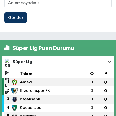
Gönder
Süper Lig Puan Durumu
Süper Lig
#
Takım
O
P
1
Amed
0
0
2
Erzurumspor FK
0
0
3
Başakşehir
0
0
4
Kocaelispor
0
0