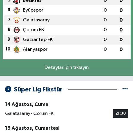
5
Beşiktaş
0
0
6
Eyüpspor
0
0
7
Galatasaray
0
0
8
Çorum FK
0
0
9
Gaziantep FK
0
0
10
Alanyaspor
0
0
Detaylar için tıklayın
Süper Lig Fikstür
14 Ağustos, Cuma
Galatasaray - Çorum FK
21:30
15 Ağustos, Cumartesi