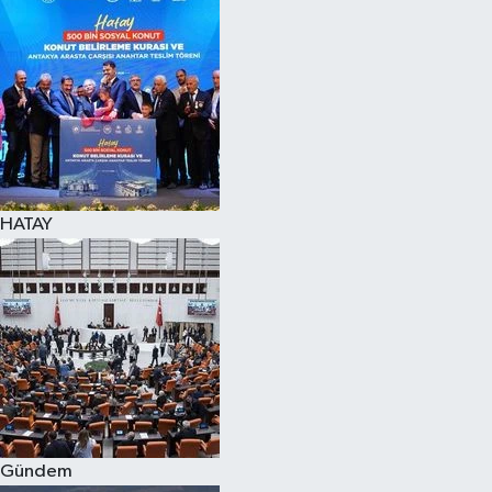
Spor
Teknoloji
Yaşam
HATAY
Gündem