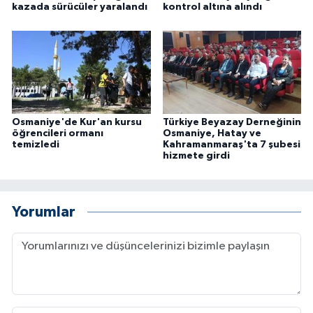
kazada sürücüler yaralandı
kontrol altına alındı
Osmaniye'de Kur'an kursu
Türkiye Beyazay Derneğinin
öğrencileri ormanı
Osmaniye, Hatay ve
temizledi
Kahramanmaraş'ta 7 şubesi
hizmete girdi
Yorumlar