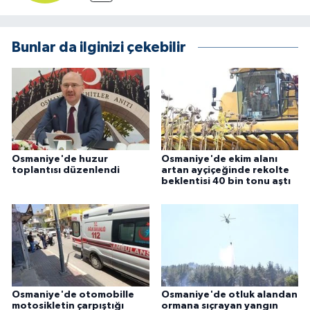
Bunlar da ilginizi çekebilir
Osmaniye'de huzur
Osmaniye'de ekim alanı
toplantısı düzenlendi
artan ayçiçeğinde rekolte
beklentisi 40 bin tonu aştı
Osmaniye'de otomobille
Osmaniye'de otluk alandan
motosikletin çarpıştığı
ormana sıçrayan yangın