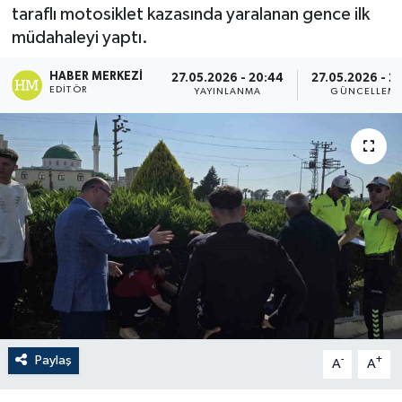
taraflı motosiklet kazasında yaralanan gence ilk
müdahaleyi yaptı.
HABER MERKEZI
27.05.2026 - 20:44
27.05.2026 - 2
EDITÖR
YAYINLANMA
GÜNCELLEM
Paylaş
-
+
A
A