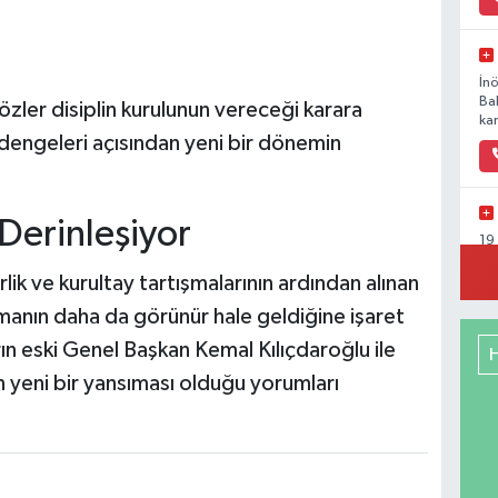
İn
Ba
zler disiplin kurulunun vereceği karara
kar
ç dengeleri açısından yeni bir dönemin
Derinleşiyor
19
Ka
 ve kurultay tartışmalarının ardından alınan
rışmanın daha da görünür hale geldiğine işaret
arın eski Genel Başkan Kemal Kılıçdaroğlu ile
Ya
 yeni bir yansıması olduğu yorumları
Mu
Ca
So