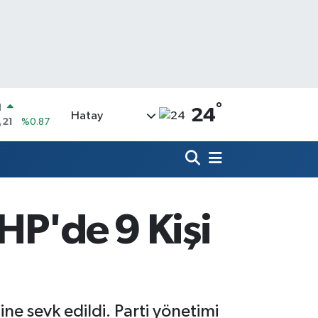
°
24
Hatay
6
%0.18
0
%0.32
N
1
%0.38
LTIN
5
%0.03
HP'de 9 Kişi
0
%-14
N
,21
%0.87
ine sevk edildi. Parti yönetimi