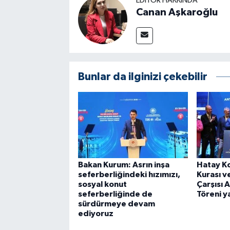
EDITÖR HAKKINDA
Canan Aşkaroğlu
Bunlar da ilginizi çekebilir
Bakan Kurum: Asrın inşa
Hatay Ko
seferberliğindeki hızımızı,
Kurası v
sosyal konut
Çarşısı 
seferberliğinde de
Töreni y
sürdürmeye devam
ediyoruz