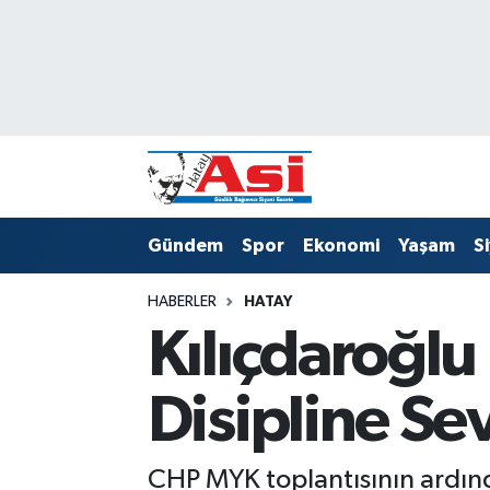
Asayiş
Hava Durumu
Dünya
Trafik Durumu
Eğitim
Süper Lig Puan Durumu ve Fikstür
Gündem
Spor
Ekonomi
Yaşam
S
Ekonomi
Tüm Manşetler
HABERLER
HATAY
Gündem
Son Dakika Haberleri
Kılıçdaroğlu
Magazin
Haber Arşivi
Disipline Sev
Sağlık
Siyaset
CHP MYK toplantısının ardından