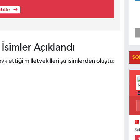
ntüle
 İsimler Açıklandı
SO
k ettiği milletvekilleri şu isimlerden oluştu:
Se