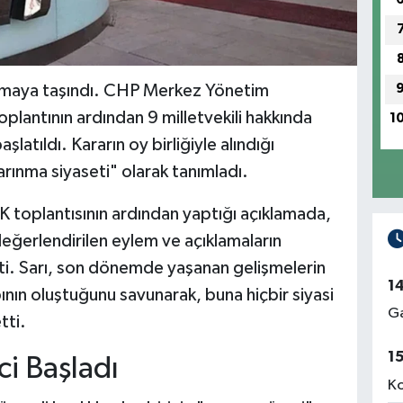
aşamaya taşındı. CHP Merkez Yönetim
plantının ardından 9 milletvekili hakkında
1
aşlatıldı. Kararın oy birliğiyle alındığı
arınma siyaseti" olarak tanımladı.
 toplantısının ardından yaptığı açıklamada,
değerlendirilen eylem ve açıklamaların
rtti. Sarı, son dönemde yaşanan gelişmelerin
1
apının oluştuğunu savunarak, buna hiçbir siyasi
Ga
tti.
1
i Başladı
Ko