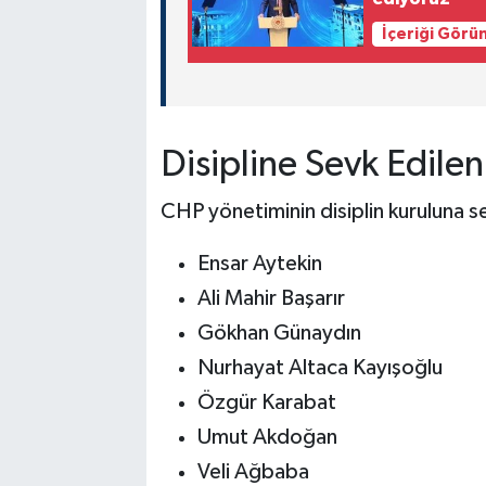
İçeriği Görü
Disipline Sevk Edilen
CHP yönetiminin disiplin kuruluna sev
Ensar Aytekin
Ali Mahir Başarır
Gökhan Günaydın
Nurhayat Altaca Kayışoğlu
Özgür Karabat
Umut Akdoğan
Veli Ağbaba