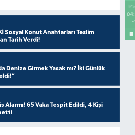
İMS
04:
Ba
mar
bu
İ Sosyal Konut Anahtarları Teslim
an Tarih Verdi!
Pe
Sa
 Denize Girmek Yasak mı? İki Günlük
eldi!”
Os
 Alarmı! 65 Vaka Tespit Edildi, 4 Kişi
betti
Ve
AŞ