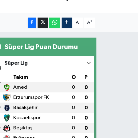
-
+
A
A
Süper Lig Puan Durumu
Süper Lig
#
Takım
O
P
1
Amed
0
0
2
Erzurumspor FK
0
0
3
Başakşehir
0
0
4
Kocaelispor
0
0
5
Beşiktaş
0
0
6