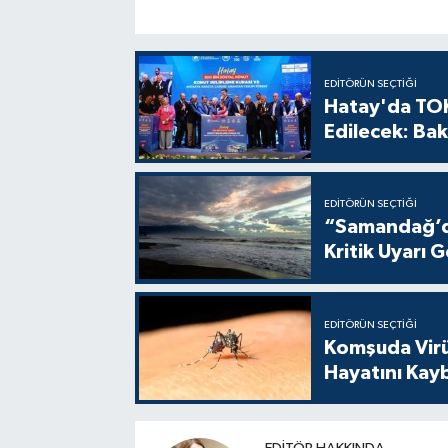
EDITÖRÜN SEÇTIĞI
Hatay'da TOK
Edilecek: Bak
EDITÖRÜN SEÇTIĞI
“Samandağ’da
Kritik Uyarı G
EDITÖRÜN SEÇTIĞI
Komşuda Virüs
Hayatını Kay