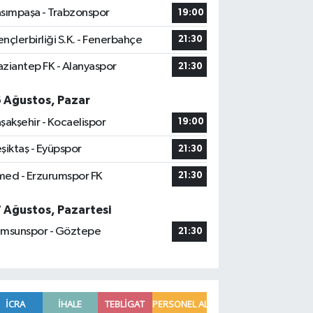
sımpaşa - Trabzonspor
19:00
nçlerbirliği S.K. - Fenerbahçe
21:30
ziantep FK - Alanyaspor
21:30
6 Ağustos, Pazar
şakşehir - Kocaelispor
19:00
şiktaş - Eyüpspor
21:30
ed - Erzurumspor FK
21:30
7 Ağustos, Pazartesi
msunspor - Göztepe
21:30