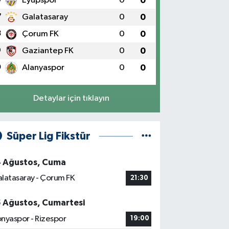
Eyüpspor
0
0
7
Galatasaray
0
0
8
Çorum FK
0
0
9
Gaziantep FK
0
0
0
Alanyaspor
0
0
Detaylar için tıklayın
Süper Lig Fikstür
4 Ağustos, Cuma
latasaray - Çorum FK
21:30
5 Ağustos, Cumartesi
nyaspor - Rizespor
19:00