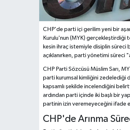
CHP'de parti içi gerilim yeni bir 
Kurulu'nun (MYK) gerçekleştirdiği to
kesin ihraç istemiyle disiplin süreci b
açıklanırken, parti yönetimi süreci "
CHP Parti Sözcüsü Müslim Sarı, MYK
parti kurumsal kimliğini zedelediği 
kapsamlı şekilde incelendiğini beli
ardından parti içinde iki başlı bir y
partinin izin veremeyeceğini ifade e
CHP'de Arınma Sürec