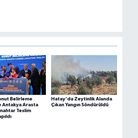
Çe
No
Os
Dur
kar
nut Belirleme
Hatay'da Zeytinlik Alanda
e Antakya Arasta
Çıkan Yangın Söndürüldü
Anahtar Teslim
Akş
apıldı
Ak
Su
Kar