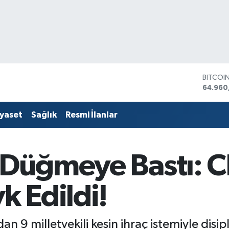
DOLAR
47,743
EURO
55,251
iyaset
Sağlık
Resmi İlanlar
STERLİ
64,481
GRAM A
6660.5
 Düğmeye Bastı: C
BİST10
13.779
BITCOI
k Edildi!
64.960
 9 milletvekili kesin ihraç istemiyle disipl