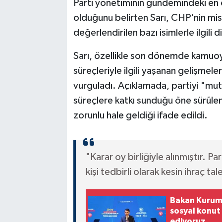
Parti yönetiminin gündemindeki en ö
olduğunu belirten Sarı, CHP'nin mi
değerlendirilen bazı isimlerle ilgili 
Sarı, özellikle son dönemde kamuoy
süreçleriyle ilgili yaşanan gelişmeler
vurguladı. Açıklamada, partiyi "mutla
süreçlere katkı sunduğu öne sürülen i
zorunlu hale geldiği ifade edildi.
"Karar oy birliğiyle alınmıştır. P
kişi tedbirli olarak kesin ihraç tal
Bakan Kurum: 
sosyal konut
ediyoruz