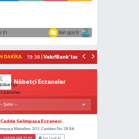
'Kutuplarda Sıfır Atık' kitabı tanıtıldı
22:01 |
Antalya'da seyir halindeki otomobilde 
21:03 |
Antalya'da apartman dairesinde çıkan
20:05 |
Side Antik Kenti'nde düzenlenen AKM
19:56 |
N DAKIKA
VakıfBank'tan 2026'nın ilk yarısında 3
19:38 |
Nöbetçi Eczaneler
Cadde Selimpaşa Eczanesi
limpaşa Mahallesi 203. Caddesi No:28 BA
0 (530) 169 71 55
Yol Tarifi Al