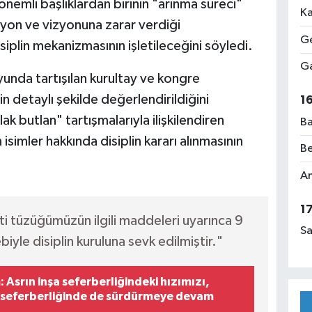
nemli başlıklardan birinin "arınma süreci"
Ka
syon ve vizyonuna zarar verdiği
Ge
disiplin mekanizmasının işletileceğini söyledi.
Ga
unda tartışılan kurultay ve kongre
in detaylı şekilde değerlendirildiğini
1
k butlan" tartışmalarıyla ilişkilendiren
Ba
simler hakkında disiplin kararı alınmasının
Be
Am
1
arti tüzüğümüzün ilgili maddeleri uyarınca 9
Sa
ebiyle disiplin kuruluna sevk edilmiştir."
Asrın inşa seferberliğindeki hızımızı,
 seferberliğinde de sürdürmeye devam