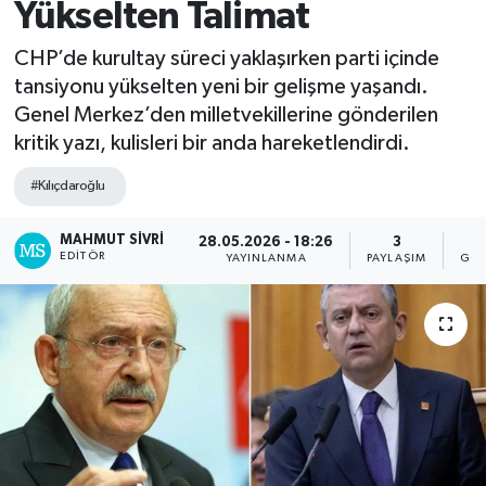
Yükselten Talimat
Spor
CHP’de kurultay süreci yaklaşırken parti içinde
tansiyonu yükselten yeni bir gelişme yaşandı.
Teknoloji
Genel Merkez’den milletvekillerine gönderilen
kritik yazı, kulisleri bir anda hareketlendirdi.
Yaşam
#Kılıçdaroğlu
MAHMUT SIVRI
28.05.2026 - 18:26
3
EDITÖR
YAYINLANMA
PAYLAŞIM
GÖS