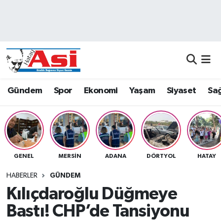
Asayiş
Nöbetçi Eczaneler
Dünya
Hava Durumu
Eğitim
Namaz Vakitleri
Gündem
Spor
Ekonomi
Yaşam
Siyaset
Sağ
Ekonomi
Trafik Durumu
Gündem
Süper Lig Puan Durumu ve Fikstür
GENEL
MERSIN
ADANA
DÖRTYOL
HATAY
Magazin
Tüm Manşetler
HABERLER
GÜNDEM
Sağlık
Son Dakika Haberleri
Kılıçdaroğlu Düğmeye
Bastı! CHP’de Tansiyonu
Siyaset
Haber Arşivi