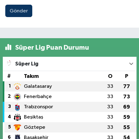
Gönder
Süper Lig Puan Durumu
Süper Lig
#
Takım
O
P
1
Galatasaray
33
77
2
Fenerbahçe
33
73
3
Trabzonspor
33
69
4
Beşiktaş
33
59
5
Göztepe
33
55
6
Başakşehir
33
54