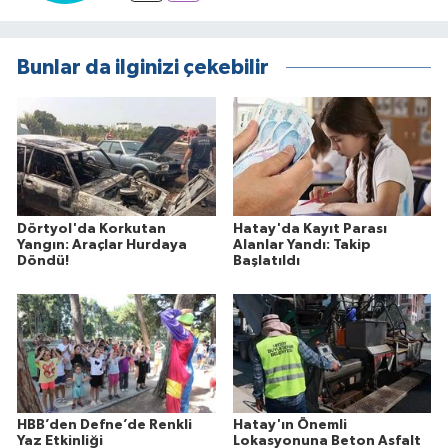
Bunlar da ilginizi çekebilir
Dörtyol'da Korkutan
Hatay'da Kayıt Parası
Yangın: Araçlar Hurdaya
Alanlar Yandı: Takip
Döndü!
Başlatıldı
HBB’den Defne’de Renkli
Hatay'ın Önemli
Yaz Etkinliği
Lokasyonuna Beton Asfalt