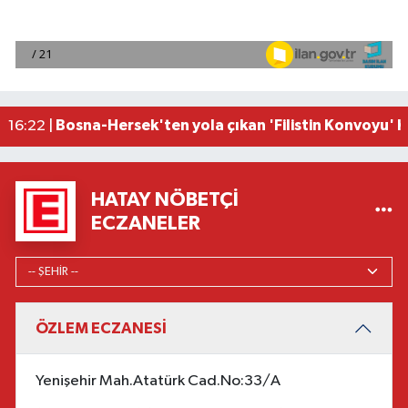
Osmaniye'de huzur toplantısı düzenlendi
16:58 |
Adana'da ani kalp durmalarına karşı kullanılan c
16:48 |
Dörtyol'da Korkutan Yangın: Araçlar Hurdaya D
16:42 |
Erdemli ilçesinde park halindeki cipte çıkan yan
16:40 |
Bosna-Hersek'ten yola çıkan 'Filistin Konvoyu'
16:22 |
HATAY NÖBETÇI
ECZANELER
ÖZLEM ECZANESİ
Yenişehir Mah.Atatürk Cad.No:33/A