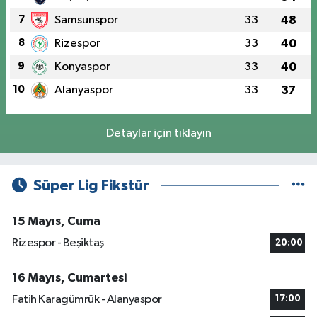
7
Samsunspor
33
48
8
Rizespor
33
40
9
Konyaspor
33
40
10
Alanyaspor
33
37
Detaylar için tıklayın
Süper Lig Fikstür
15 Mayıs, Cuma
Rizespor - Beşiktaş
20:00
16 Mayıs, Cumartesi
Fatih Karagümrük - Alanyaspor
17:00