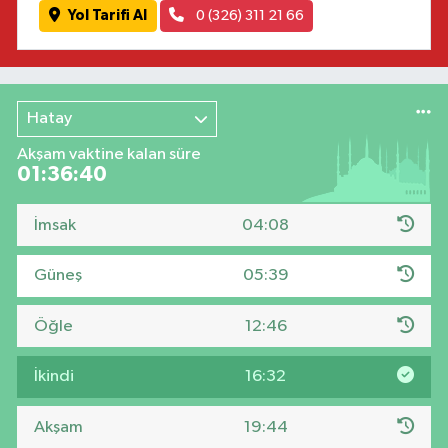
Yol Tarifi Al
0 (326) 311 21 66
Hatay
Akşam vaktine kalan süre
01:36:40
İmsak
04:08
Güneş
05:39
Öğle
12:46
İkindi
16:32
Akşam
19:44