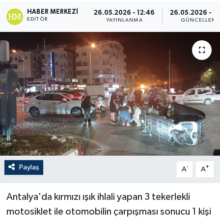
HABER MERKEZI
26.05.2026 - 12:46
26.05.2026 - 1
EDITÖR
YAYINLANMA
GÜNCELLEM
Paylaş
-
+
A
A
Antalya'da kırmızı ışık ihlali yapan 3 tekerlekli
motosiklet ile otomobilin çarpışması sonucu 1 kişi