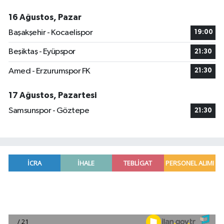
16 Ağustos, Pazar
Başakşehir - Kocaelispor
19:00
Beşiktaş - Eyüpspor
21:30
Amed - Erzurumspor FK
21:30
17 Ağustos, Pazartesi
Samsunspor - Göztepe
21:30
Mersin'de uyuşturucu operasyonunda 190 gram e
00:39 |
Adana'da silahlı saldırıda 3 kişi yaralandı
00:05 |