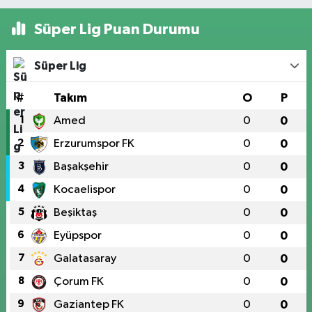
Süper Lig Puan Durumu
Süper Lig
#
Takım
O
P
1
Amed
0
0
2
Erzurumspor FK
0
0
3
Başakşehir
0
0
4
Kocaelispor
0
0
5
Beşiktaş
0
0
6
Eyüpspor
0
0
7
Galatasaray
0
0
8
Çorum FK
0
0
9
Gaziantep FK
0
0