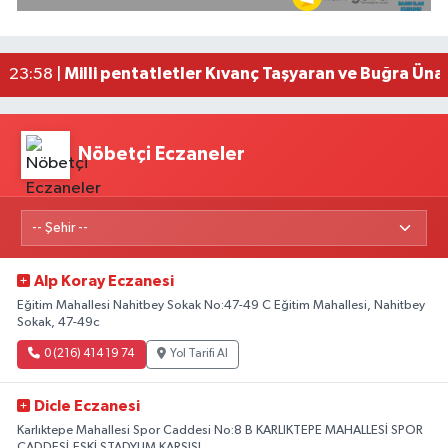
Fransa'dan iade edilen tarihi eserler Şam Kalesi
23:59 |
Milli pentatletler Kıvanç Taşyaran ve Buğra Üna
23:58 |
Adana'da helikopter destekli 'huzur ve güven' 
01:06 |
Nöbetçi Eczaneler
Alp Koray Eczanesi
Eğitim Mahallesi Nahitbey Sokak No:47-49 C Eğitim Mahallesi, Nahitbey
Sokak, 47-49c
0 (216) 414 19 74
Yol Tarifi Al
Dicle Eczanesi
Karlıktepe Mahallesi Spor Caddesi No:8 B KARLIKTEPE MAHALLESİ SPOR
CADDESİ,ESKİ STADYUM KARŞISI