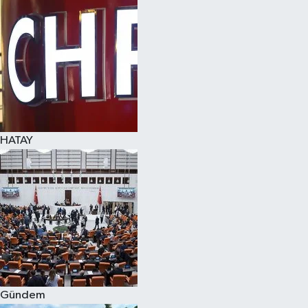
Spor
Teknoloji
Yaşam
HATAY
Gündem