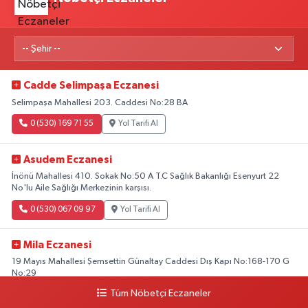
Cadde Selimpaşa Eczanesi
Selimpaşa Mahallesi 203. Caddesi No:28 BA
0 (530) 169 71 55
Yol Tarifi Al
Asudem Eczanesi
İnönü Mahallesi 410. Sokak No:50 A T.C Sağlık Bakanlığı Esenyurt 22
No'lu Aile Sağlığı Merkezinin karşısı.
0 (530) 067 09 97
Yol Tarifi Al
Mila Eczanesi
19 Mayıs Mahallesi Şemsettin Günaltay Caddesi Dış Kapı No:168-170 G
No:29
Tüm Nöbetçi Eczaneler
0 (216) 514 23 73
Yol Tarifi Al