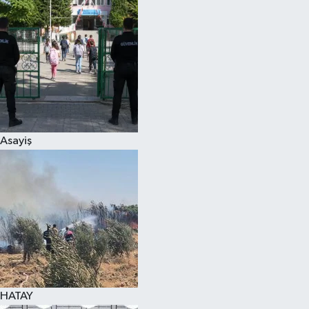
Spor
Teknoloji
Yaşam
Asayiş
HATAY