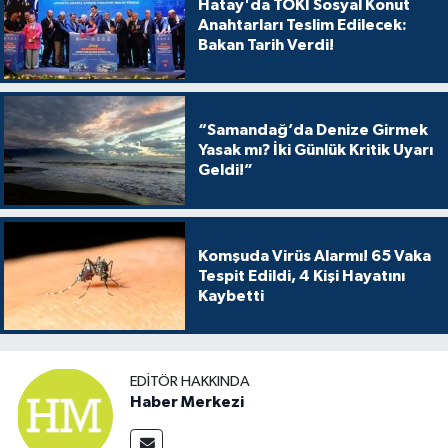
Hatay'da TOKİ Sosyal Konut
Anahtarları Teslim Edilecek:
Bakan Tarih Verdi!
“Samandağ’da Denize Girmek
Yasak mı? İki Günlük Kritik Uyarı
Geldi!”
Komşuda Virüs Alarmı! 65 Vaka
Tespit Edildi, 4 Kişi Hayatını
Kaybetti
EDITÖR HAKKINDA
Haber Merkezi