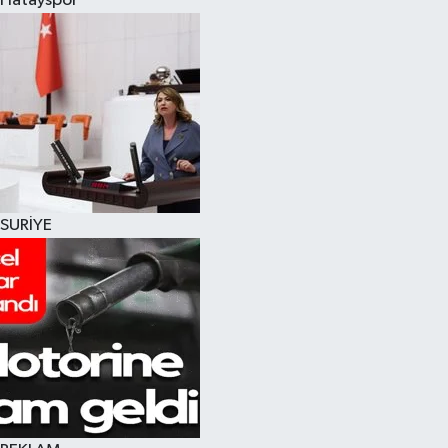
Hatayspor
SURİYE