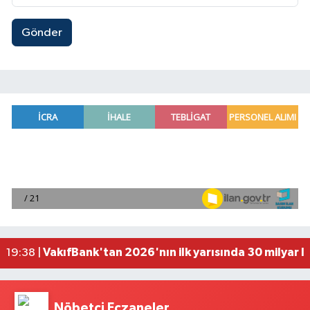
Gönder
Antalya'da seyir halindeki otomobilde çıkan yang
21:03 |
Antalya'da apartman dairesinde çıkan yangında
20:05 |
Side Antik Kenti'nde düzenlenen AKMED Arkeol
19:56 |
VakıfBank'tan 2026'nın ilk yarısında 30 milyar l
19:38 |
'Kutuplarda Sıfır Atık' kitabı tanıtıldı
22:01 |
Nöbetçi Eczaneler