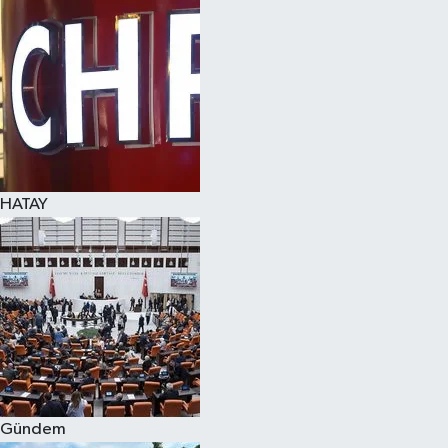
Spor
Teknoloji
Yaşam
HATAY
Gündem