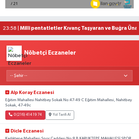
Adana'da silahlı saldırıda 3 kişi yaralandı
00:05 |
Fransa'dan iade edilen tarihi eserler Şam Kalesi
23:59 |
Milli pentatletler Kıvanç Taşyaran ve Buğra Üna
23:58 |
Adana'da helikopter destekli 'huzur ve güven' 
01:06 |
Nöbetçi Eczaneler
Alp Koray Eczanesi
Eğitim Mahallesi Nahitbey Sokak No:47-49 C Eğitim Mahallesi, Nahitbey
Sokak, 47-49c
0 (216) 414 19 74
Yol Tarifi Al
Dicle Eczanesi
Karlıktepe Mahallesi Spor Caddesi No:8 B KARLIKTEPE MAHALLESİ SPOR