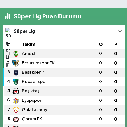
Süper Lig Puan Durumu
Süper Lig
#
Takım
O
P
1
Amed
0
0
2
Erzurumspor FK
0
0
3
Başakşehir
0
0
4
Kocaelispor
0
0
5
Beşiktaş
0
0
6
Eyüpspor
0
0
7
Galatasaray
0
0
8
Çorum FK
0
0