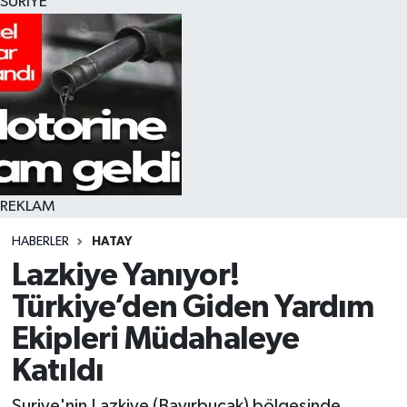
SURİYE
REKLAM
HABERLER
HATAY
Lazkiye Yanıyor!
Türkiye’den Giden Yardım
Ekipleri Müdahaleye
Katıldı
Suriye'nin Lazkiye (Bayırbucak) bölgesinde