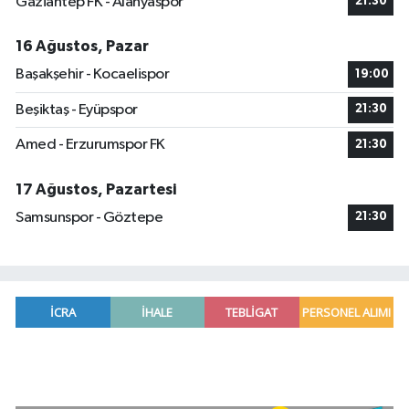
Gaziantep FK - Alanyaspor
21:30
16 Ağustos, Pazar
Başakşehir - Kocaelispor
19:00
Beşiktaş - Eyüpspor
21:30
Amed - Erzurumspor FK
21:30
17 Ağustos, Pazartesi
Samsunspor - Göztepe
21:30
Mersin'de uyuşturucu operasyonunda 190 gram e
00:39 |