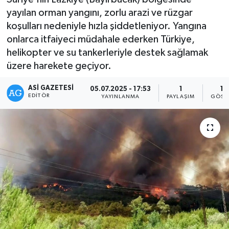
yayılan orman yangını, zorlu arazi ve rüzgar
koşulları nedeniyle hızla şiddetleniyor. Yangına
onlarca itfaiyeci müdahale ederken Türkiye,
helikopter ve su tankerleriyle destek sağlamak
üzere harekete geçiyor.
ASI GAZETESI
05.07.2025 - 17:53
1
19
EDITÖR
YAYINLANMA
PAYLAŞIM
GÖST