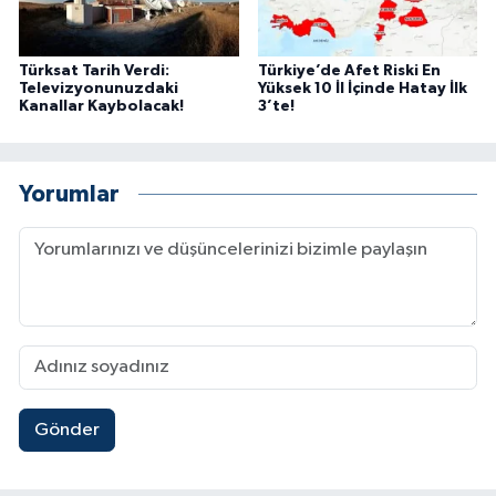
Türksat Tarih Verdi:
Türkiye’de Afet Riski En
Televizyonunuzdaki
Yüksek 10 İl İçinde Hatay İlk
Kanallar Kaybolacak!
3’te!
Yorumlar
Gönder