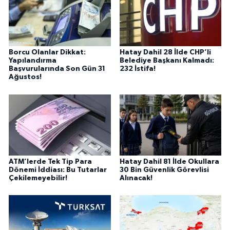
Borcu Olanlar Dikkat:
Hatay Dahil 28 İlde CHP’li
Yapılandırma
Belediye Başkanı Kalmadı:
Başvurularında Son Gün 31
232 İstifa!
Ağustos!
ATM’lerde Tek Tip Para
Hatay Dahil 81 İlde Okullara
Dönemi İddiası: Bu Tutarlar
30 Bin Güvenlik Görevlisi
Çekilemeyebilir!
Alınacak!