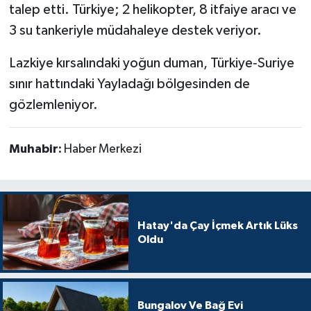
talep etti. Türkiye; 2 helikopter, 8 itfaiye aracı ve
3 su tankeriyle müdahaleye destek veriyor.
Lazkiye kırsalındaki yoğun duman, Türkiye‑Suriye
sınır hattındaki Yayladağı bölgesinden de
gözlemleniyor.
Muhabir:
Haber Merkezi
Hatay'da Çay İçmek Artık Lüks
Oldu
Bungalov Ve Bağ Evi