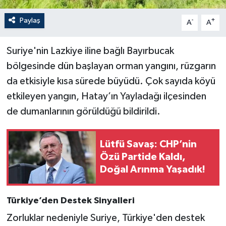
Paylaş
-
+
A
A
Suriye'nin Lazkiye iline bağlı Bayırbucak
bölgesinde dün başlayan orman yangını, rüzgarın
da etkisiyle kısa sürede büyüdü. Çok sayıda köyü
etkileyen yangın, Hatay’ın Yayladağı ilçesinden
de dumanlarının görüldüğü bildirildi.
Lütfü Savaş: CHP’nin
Özü Partide Kaldı,
Doğal Arınma Yaşadık!
Türkiye’den Destek Sinyalleri
Zorluklar nedeniyle Suriye, Türkiye'den destek