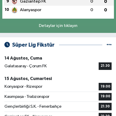
9
Gaziantep FK
0
0
10
Alanyaspor
0
0
Detaylar için tıklayın
Süper Lig Fikstür
14 Ağustos, Cuma
Galatasaray - Çorum FK
21:30
15 Ağustos, Cumartesi
Konyaspor - Rizespor
19:00
Kasımpaşa - Trabzonspor
19:00
Gençlerbirliği S.K. - Fenerbahçe
21:30