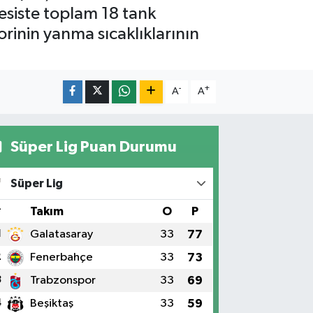
Tesiste toplam 18 tank
orinin yanma sıcaklıklarının
-
+
A
A
Süper Lig Puan Durumu
Süper Lig
#
Takım
O
P
1
Galatasaray
33
77
2
Fenerbahçe
33
73
3
Trabzonspor
33
69
4
Beşiktaş
33
59