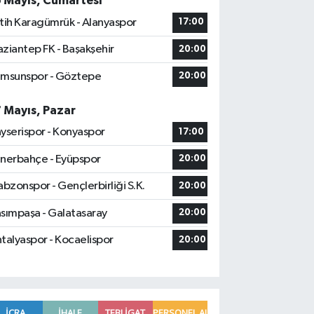
6 Mayıs, Cumartesi
tih Karagümrük - Alanyaspor
17:00
ziantep FK - Başakşehir
20:00
msunspor - Göztepe
20:00
7 Mayıs, Pazar
yserispor - Konyaspor
17:00
nerbahçe - Eyüpspor
20:00
abzonspor - Gençlerbirliği S.K.
20:00
sımpaşa - Galatasaray
20:00
talyaspor - Kocaelispor
20:00