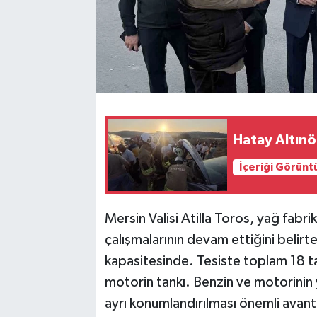
Hatay Altınö
İçeriği Görünt
Mersin Valisi Atilla Toros, yağ fabri
çalışmalarının devam ettiğini belirt
kapasitesinde. Tesiste toplam 18 tan
motorin tankı. Benzin ve motorinin y
ayrı konumlandırılması önemli avant