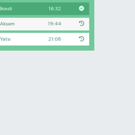
İkindi
16:32
Akşam
19:44
Yatsı
21:08