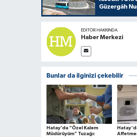
Güzergâh Nu
EDITÖR HAKKINDA
Haber Merkezi
Bunlar da ilginizi çekebilir
Hatay’da “Özel Kalem
Hatay'da
Müdürüyüm” Tuzağı:
Affetmed