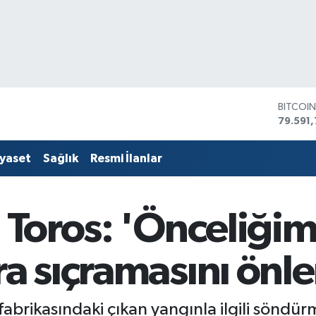
DOLAR
45,436
EURO
53,386
iyaset
Sağlık
Resmi İlanlar
STERLİ
61,603
G.ALTIN
6862,
i Toros: 'Önceliği
BİST10
14.598
BITCOI
ra sıçramasını önl
79.591,
ğ fabrikasındaki çıkan yangınla ilgili sönd