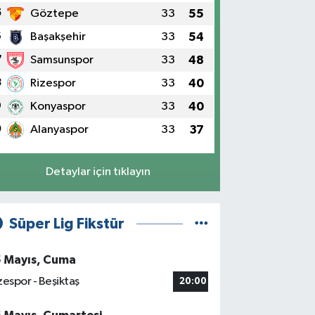
5
Göztepe
33
55
6
Başakşehir
33
54
7
Samsunspor
33
48
8
Rizespor
33
40
9
Konyaspor
33
40
0
Alanyaspor
33
37
Detaylar için tıklayın
Süper Lig Fikstür
5 Mayıs, Cuma
zespor - Beşiktaş
20:00