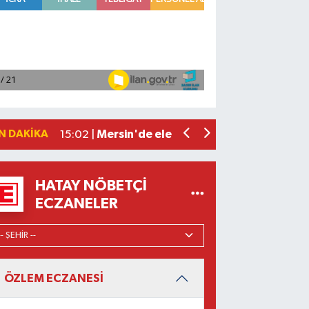
Akdeniz ilçesinde yeşil alanı işgal ede
15:45 |
İtalyan Deniz Kuvvetleri heyeti Konyaal
15:36 |
Kisecik TOKİ Sakinlerinin Beklediği Ha
15:14 |
Arzum ve Metro Türkiye'den kahvesev
15:02 |
N DAKIKA
Mersin'de ele geçirilen 200 kilogram 
15:02 |
HATAY NÖBETÇI
ECZANELER
ÖZLEM ECZANESİ