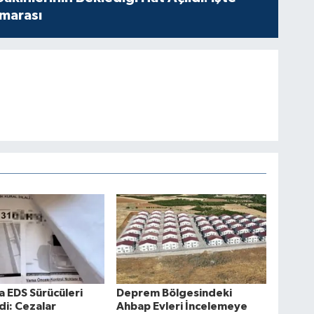
marası
 EDS Sürücüleri
Deprem Bölgesindeki
i: Cezalar
Ahbap Evleri İncelemeye