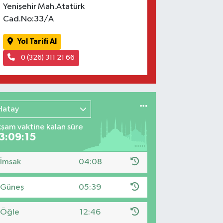
Yenişehir Mah.Atatürk
Cad.No:33/A
Yol Tarifi Al
0 (326) 311 21 66
Hatay
şam vaktine kalan süre
3:09:14
İmsak
04:08
Güneş
05:39
Öğle
12:46