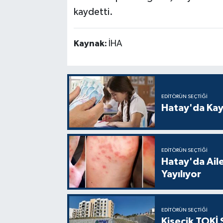
kaydetti.
Kaynak:
İHA
EDITÖRÜN SEÇTIĞI
Hatay'da Kayı
EDITÖRÜN SEÇTIĞI
Hatay'da Aile
Yayılıyor
EDITÖRÜN SEÇTIĞI
Kisecik TOKİ 