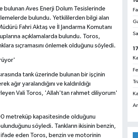
1
e bulunan Aves Enerji Dolum Tesislerinde
Fa
celemelerde bulundu. Yetkililerden bilgi alan
Ga
 Müdürü Fahri Aktaş ve İl Jandarma Komutanı
Sa
suplarına açıklamalarda bulundu. Toros,
anklara sıçramasını önlemek olduğunu söyledi.
1
Ka
rüyor'
Fe
ırasında tank üzerinde bulunan bir işçinin
Tr
ek ağır yaralandığını ve kaldırıldığı
leyen Vali Toros, 'Allah'tan rahmet diliyorum'
Ka
An
n 800 metreküp kapasitesinde olduğunu
ulunduğunu söyledi. Tankların ikisinin benzin,
u ifade eden Toros, benzin ve motorinin