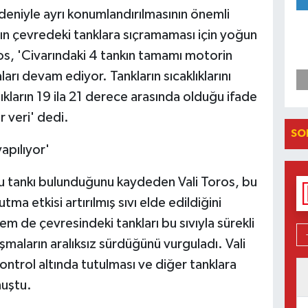
nedeniyle ayrı konumlandırılmasının önemli
nın çevredeki tanklara sıçramaması için yoğun
os, 'Civarındaki 4 tankın tamamı motorin
ları devam ediyor. Tankların sıcaklıklarını
lıkların 19 ila 21 derece arasında olduğu ifade
r veri' dedi.
SO
apılıyor'
u tankı bulunduğunu kaydeden Vali Toros, bu
ma etkisi artırılmış sıvı elde edildiğini
em de çevresindeki tankları bu sıvıyla sürekli
maların aralıksız sürdüğünü vurguladı. Vali
ontrol altında tutulması ve diğer tanklara
nuştu.