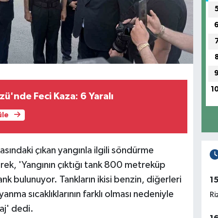
1
zü'nde Feci Kaza: 6 Yaralı
üle
kasındaki çıkan yangınla ilgili söndürme
erek, 'Yangının çıktığı tank 800 metreküp
k bulunuyor. Tankların ikisi benzin, diğerleri
1
anma sıcaklıklarının farklı olması nedeniyle
Ri
aj' dedi.