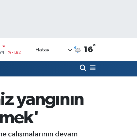
°
16
Hatay
20
%0.02
90
%0.19
N
80
%0.18
09000
%0.19
miz yangının
0
,00
%0
N
emek'
74
%-1.82
ürme çalışmalarının devam