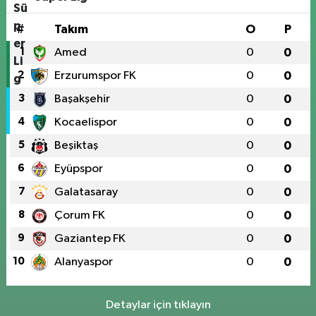
#
Takım
O
P
1
Amed
0
0
2
Erzurumspor FK
0
0
3
Başakşehir
0
0
4
Kocaelispor
0
0
5
Beşiktaş
0
0
6
Eyüpspor
0
0
7
Galatasaray
0
0
8
Çorum FK
0
0
9
Gaziantep FK
0
0
10
Alanyaspor
0
0
Detaylar için tıklayın