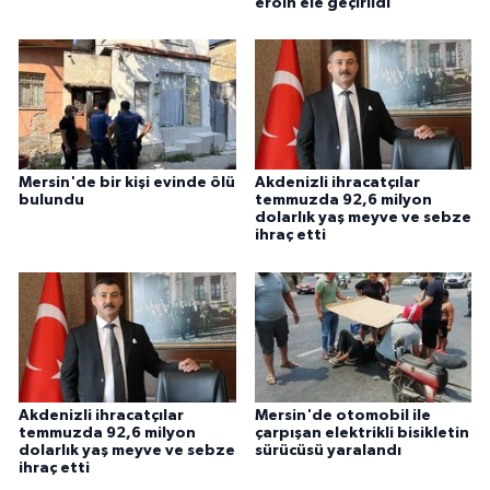
eroin ele geçirildi
Mersin'de bir kişi evinde ölü
Akdenizli ihracatçılar
bulundu
temmuzda 92,6 milyon
dolarlık yaş meyve ve sebze
ihraç etti
Akdenizli ihracatçılar
Mersin'de otomobil ile
temmuzda 92,6 milyon
çarpışan elektrikli bisikletin
dolarlık yaş meyve ve sebze
sürücüsü yaralandı
ihraç etti