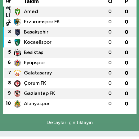
#
Takım
O
P
1
Amed
0
0
2
Erzurumspor FK
0
0
3
Başakşehir
0
0
4
Kocaelispor
0
0
5
Beşiktaş
0
0
6
Eyüpspor
0
0
7
Galatasaray
0
0
8
Çorum FK
0
0
9
Gaziantep FK
0
0
10
Alanyaspor
0
0
Detaylar için tıklayın