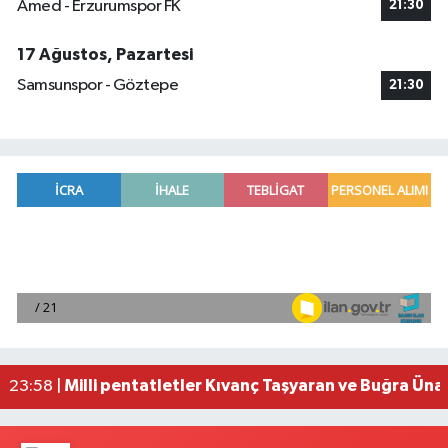
Amed - Erzurumspor FK
21:30
17 Ağustos, Pazartesi
Samsunspor - Göztepe
21:30
Adana'da helikopter destekli 'huzur ve güven' 
01:06 |
Mersin'de uyuşturucu operasyonunda 190 gram e
00:39 |
Adana'da silahlı saldırıda 3 kişi yaralandı
00:05 |
Fransa'dan iade edilen tarihi eserler Şam Kalesi
23:59 |
Milli pentatletler Kıvanç Taşyaran ve Buğra Üna
23:58 |