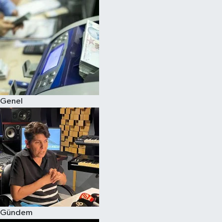
Spor
Teknoloji
Yaşam
Genel
Gündem