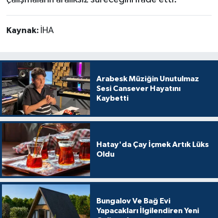
Kaynak:
İHA
Arabesk Müziğin Unutulmaz
Sesi Cansever Hayatını
Kaybetti
Hatay'da Çay İçmek Artık Lüks
Oldu
Bungalov Ve Bağ Evi
Yapacakları İlgilendiren Yeni