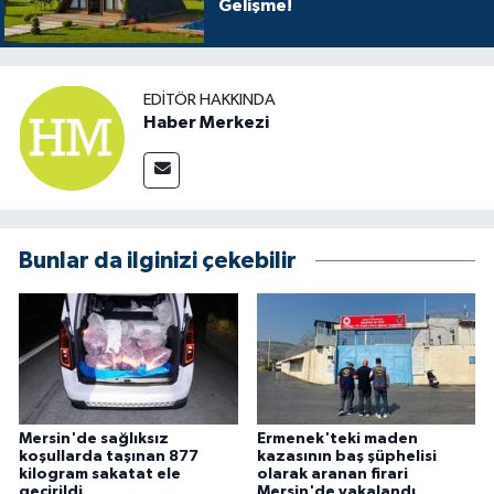
Gelişme!
EDITÖR HAKKINDA
Haber Merkezi
Bunlar da ilginizi çekebilir
Mersin'de sağlıksız
Ermenek'teki maden
koşullarda taşınan 877
kazasının baş şüphelisi
kilogram sakatat ele
olarak aranan firari
geçirildi
Mersin'de yakalandı