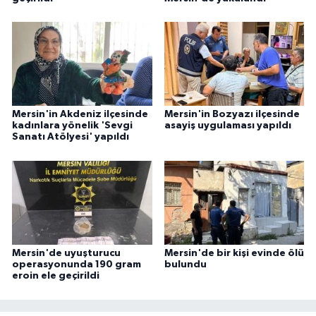
Mersin'in Akdeniz ilçesinde
Mersin'in Bozyazı ilçesinde
kadınlara yönelik 'Sevgi
asayiş uygulaması yapıldı
Sanatı Atölyesi' yapıldı
Mersin'de uyuşturucu
Mersin'de bir kişi evinde ölü
operasyonunda 190 gram
bulundu
eroin ele geçirildi