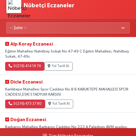
Nöbetçi Eczaneler
Alp Koray Eczanesi
Eğitim Mahallesi Nahitbey Sokak No:47-49 C Eğitim Mahallesi, Nahitbey
Sokak, 47-49c
0 (216) 414 19 74
Yol Tarifi Al
Dicle Eczanesi
Karlıktepe Mahallesi Spor Caddesi No:8 B KARLIKTEPE MAHALLESİ SPOR
CADDESİ,ESKİ STADYUM KARŞISI
0 (216) 473 37 80
Yol Tarifi Al
Doğan Eczanesi
Barbaros Mahallesi Barbaros Caddesi No:223 A Paladium AVM aşağısı,
Mersinli Ciğerci Apo ve 32. Noter arası