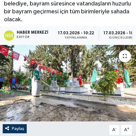
belediye, bayram süresince vatandaşların huzurlu
bir bayram geçirmesi için tüm birimleriyle sahada
olacak.
HABER MERKEZI
17.03.2026 - 10:22
17.03.2026 - 10:
EDITÖR
YAYINLANMA
GÜNCELLEME
Paylaş
-
+
A
A