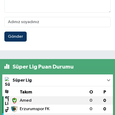
Gönder
Süper Lig Puan Durumu
Süper Lig
#
Takım
O
P
1
Amed
0
0
2
Erzurumspor FK
0
0