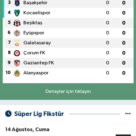
3
Başakşehir
0
0
4
Kocaelispor
0
0
5
Beşiktaş
0
0
6
Eyüpspor
0
0
7
Galatasaray
0
0
8
Çorum FK
0
0
9
Gaziantep FK
0
0
10
Alanyaspor
0
0
Detaylar için tıklayın
Süper Lig Fikstür
14 Ağustos, Cuma