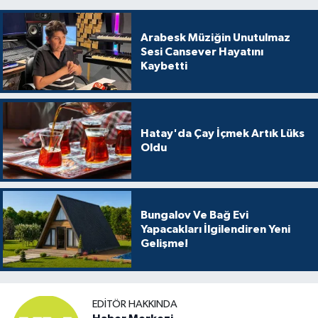
Arabesk Müziğin Unutulmaz
Sesi Cansever Hayatını
Kaybetti
Hatay'da Çay İçmek Artık Lüks
Oldu
Bungalov Ve Bağ Evi
Yapacakları İlgilendiren Yeni
Gelişme!
EDITÖR HAKKINDA