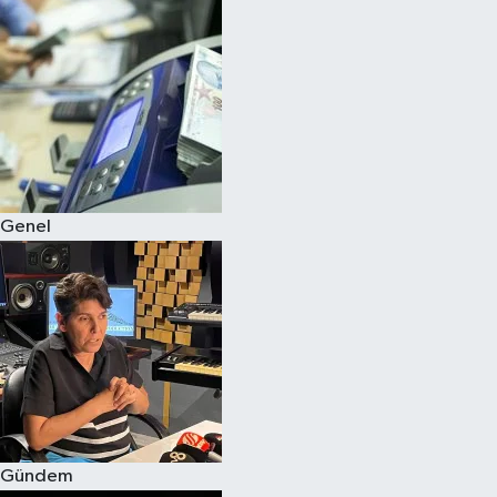
Spor
Teknoloji
Yaşam
Genel
Gündem