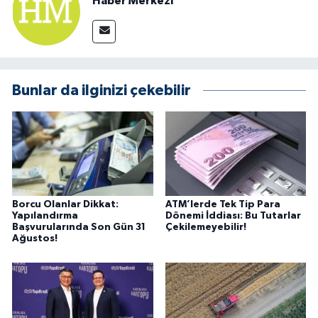
Haber Merkezi
Bunlar da ilginizi çekebilir
Borcu Olanlar Dikkat:
ATM’lerde Tek Tip Para
Yapılandırma
Dönemi İddiası: Bu Tutarlar
Başvurularında Son Gün 31
Çekilemeyebilir!
Ağustos!