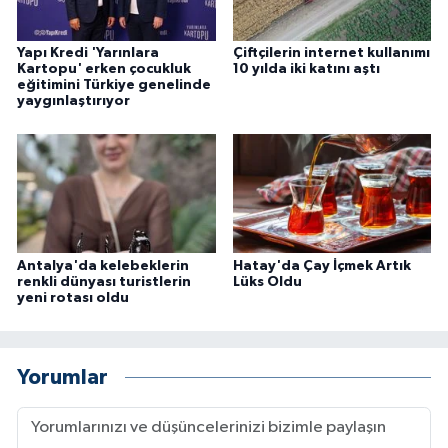
Yapı Kredi 'Yarınlara
Çiftçilerin internet kullanımı
Kartopu' erken çocukluk
10 yılda iki katını aştı
eğitimini Türkiye genelinde
yaygınlaştırıyor
Antalya'da kelebeklerin
Hatay'da Çay İçmek Artık
renkli dünyası turistlerin
Lüks Oldu
yeni rotası oldu
Yorumlar