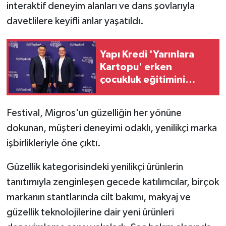
interaktif deneyim alanları ve dans şovlarıyla
davetlilere keyifli anlar yaşatıldı.
Yapı Kredi 'Yarınlara
Kartopu' erken
çocukluk eğitimini
Türkiye genelinde
yaygınlaştırıyor
Festival, Migros'un güzelliğin her yönüne
dokunan, müşteri deneyimi odaklı, yenilikçi marka
işbirlikleriyle öne çıktı.
Güzellik kategorisindeki yenilikçi ürünlerin
tanıtımıyla zenginleşen gecede katılımcılar, birçok
markanın stantlarında cilt bakımı, makyaj ve
güzellik teknolojilerine dair yeni ürünleri