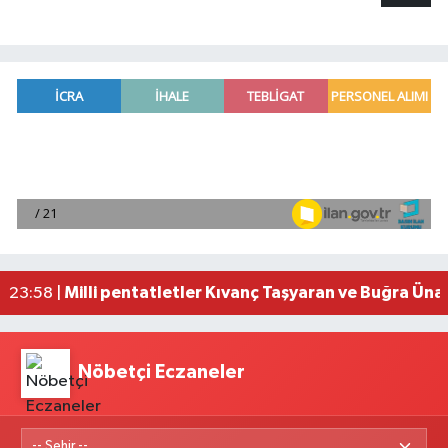
Adana'da helikopter destekli 'huzur ve güven' 
01:06 |
Mersin'de uyuşturucu operasyonunda 190 gram e
00:39 |
Adana'da silahlı saldırıda 3 kişi yaralandı
00:05 |
Fransa'dan iade edilen tarihi eserler Şam Kalesi
23:59 |
Milli pentatletler Kıvanç Taşyaran ve Buğra Üna
23:58 |
Nöbetçi Eczaneler