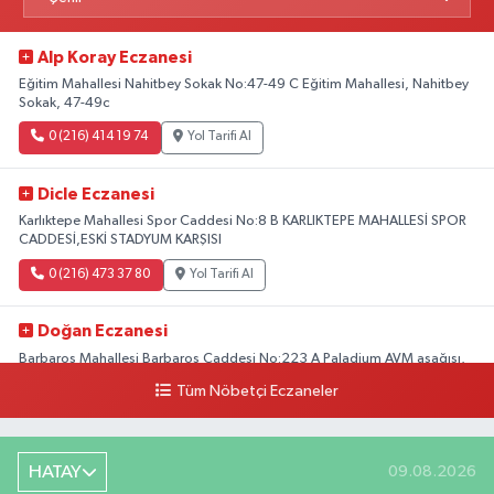
Alp Koray Eczanesi
Eğitim Mahallesi Nahitbey Sokak No:47-49 C Eğitim Mahallesi, Nahitbey
Sokak, 47-49c
0 (216) 414 19 74
Yol Tarifi Al
Dicle Eczanesi
Karlıktepe Mahallesi Spor Caddesi No:8 B KARLIKTEPE MAHALLESİ SPOR
CADDESİ,ESKİ STADYUM KARŞISI
0 (216) 473 37 80
Yol Tarifi Al
Doğan Eczanesi
Barbaros Mahallesi Barbaros Caddesi No:223 A Paladium AVM aşağısı,
Mersinli Ciğerci Apo ve 32. Noter arası
Tüm Nöbetçi Eczaneler
0 (216) 315 64 48
Yol Tarifi Al
Mali Eczanesi
HATAY
09.08.2026