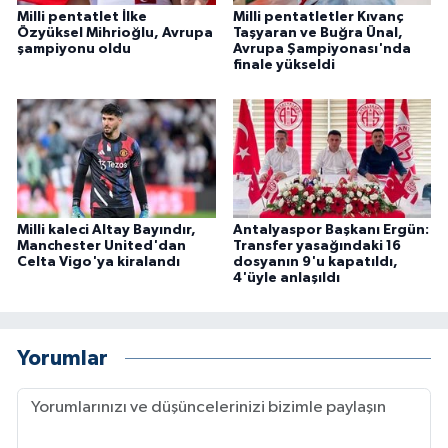
Milli pentatlet İlke
Milli pentatletler Kıvanç
Özyüksel Mihrioğlu, Avrupa
Taşyaran ve Buğra Ünal,
şampiyonu oldu
Avrupa Şampiyonası'nda
finale yükseldi
Milli kaleci Altay Bayındır,
Antalyaspor Başkanı Ergün:
Manchester United'dan
Transfer yasağındaki 16
Celta Vigo'ya kiralandı
dosyanın 9'u kapatıldı,
4'üyle anlaşıldı
Yorumlar