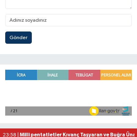
Gönder
Adana'da helikopter destekli 'huzur ve güven' 
01:06 |
Mersin'de uyuşturucu operasyonunda 190 gram e
00:39 |
Adana'da silahlı saldırıda 3 kişi yaralandı
00:05 |
Fransa'dan iade edilen tarihi eserler Şam Kalesi
23:59 |
Milli pentatletler Kıvanç Taşyaran ve Buğra Üna
23:58 |