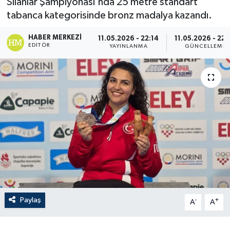
Silahlar Şampiyonası'nda 25 metre standart
tabanca kategorisinde bronz madalya kazandı.
HABER MERKEZI
11.05.2026 - 22:14
11.05.2026 - 22:
EDITÖR
YAYINLANMA
GÜNCELLEME
Paylaş
-
+
A
A