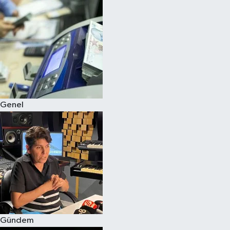
Spor
Teknoloji
Yaşam
Genel
Gündem