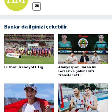
Bunlar da ilginizi çekebilir
Futbol: Trendyol 1. Lig
Alanyaspor, Baran Ali
Gezek ve Şahin Dik'i
transfer etti