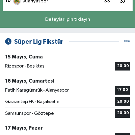
10
Alanyaspor
33
37
Detaylar için tıklayın
Süper Lig Fikstür
15 Mayıs, Cuma
Rizespor - Beşiktaş
20:00
16 Mayıs, Cumartesi
Fatih Karagümrük - Alanyaspor
17:00
Gaziantep FK - Başakşehir
20:00
Samsunspor - Göztepe
20:00
17 Mayıs, Pazar