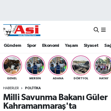
Asayiş
Nöbetçi Eczaneler
Dünya
Hava Durumu
Eğitim
Namaz Vakitleri
Gündem
Spor
Ekonomi
Yaşam
Siyaset
Sağ
Ekonomi
Trafik Durumu
Gündem
Süper Lig Puan Durumu ve Fikstür
GENEL
MERSIN
ADANA
DÖRTYOL
HATAY
Magazin
Tüm Manşetler
HABERLER
POLITIKA
Sağlık
Son Dakika Haberleri
Milli Savunma Bakanı Güler
Kahramanmaraş'ta
Siyaset
Haber Arşivi