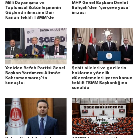
Milli Dayanışma ve
MHP Genel Başkanı Devlet
Toplumsal Bütünleşmenin
Bahçeli'den 'çerçeve yasa'
Güçlendirilmesine Dair
imzası
Kanun Teklifi TBMM'de
Yeniden Refah Partisi Genel
Şehit aileleri ve gazilerin
Başkan Yardımcısı Altınöz
haklarına yönelik
Kahramanmaraş'ta
düzenlemeleri içeren kanun
konuştu:
teklifi TBMM Başkanlığına
sunuldu