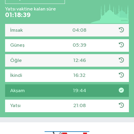
Yatsı vaktine kalan süre
01:18:39
İmsak
04:08
Güneş
05:39
Öğle
12:46
İkindi
16:32
Akşam
19:44
Yatsı
21:08