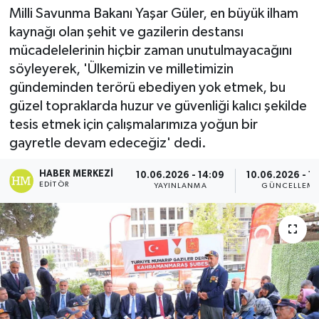
Milli Savunma Bakanı Yaşar Güler, en büyük ilham
Spor
kaynağı olan şehit ve gazilerin destansı
mücadelelerinin hiçbir zaman unutulmayacağını
Teknoloji
söyleyerek, 'Ülkemizin ve milletimizin
gündeminden terörü ebediyen yok etmek, bu
Yaşam
güzel topraklarda huzur ve güvenliği kalıcı şekilde
tesis etmek için çalışmalarımıza yoğun bir
gayretle devam edeceğiz' dedi.
HABER MERKEZI
10.06.2026 - 14:09
10.06.2026 - 1
EDITÖR
YAYINLANMA
GÜNCELLEM