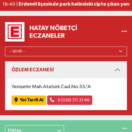
Erdemli ilçesinde park halindeki cipte çıkan yan
16:40 |
HATAY NÖBETÇI
ECZANELER
ÖZLEM ECZANESİ
Yenişehir Mah.Atatürk Cad.No:33/A
Yol Tarifi Al
0 (326) 311 21 66
Hatay