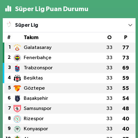
Süper Lig Puan Durumu
Süper Lig
#
Takım
O
P
1
Galatasaray
33
77
2
Fenerbahçe
33
73
3
Trabzonspor
33
69
4
Beşiktaş
33
59
5
Göztepe
33
55
6
Başakşehir
33
54
7
Samsunspor
33
48
8
Rizespor
33
40
9
Konyaspor
33
40