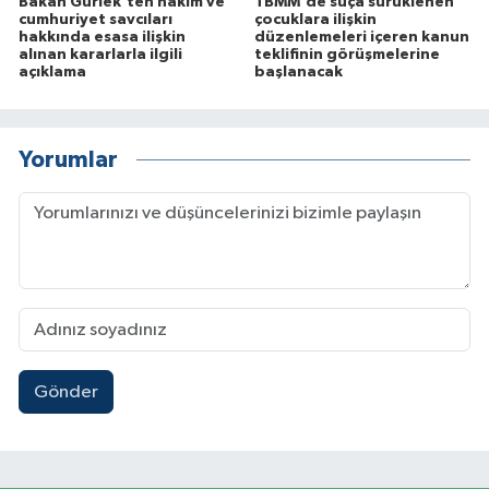
Bakan Gürlek'ten hakim ve
TBMM'de suça sürüklenen
cumhuriyet savcıları
çocuklara ilişkin
hakkında esasa ilişkin
düzenlemeleri içeren kanun
alınan kararlarla ilgili
teklifinin görüşmelerine
açıklama
başlanacak
Yorumlar
Gönder