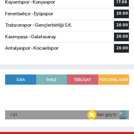
Kayserispor - Konyaspor
17:00
Fenerbahçe - Eyüpspor
20:00
Trabzonspor - Gençlerbirliği S.K.
20:00
Kasımpaşa - Galatasaray
20:00
Antalyaspor - Kocaelispor
20:00
Borsa günü yükselişle tamamladı
19:12 |
Osmaniye'de huzur toplantısı düzenlendi
16:58 |
Adana'da ani kalp durmalarına karşı kullanılan c
16:48 |
Dörtyol'da Korkutan Yangın: Araçlar Hurdaya D
16:42 |