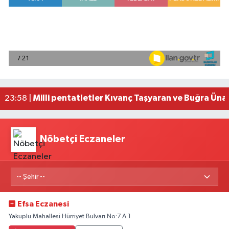
Adana'da helikopter destekli 'huzur ve güven' 
01:06 |
Mersin'de uyuşturucu operasyonunda 190 gram e
00:39 |
Adana'da silahlı saldırıda 3 kişi yaralandı
00:05 |
Fransa'dan iade edilen tarihi eserler Şam Kalesi
23:59 |
Milli pentatletler Kıvanç Taşyaran ve Buğra Üna
23:58 |
Nöbetçi Eczaneler
Efsa Eczanesi
Yakuplu Mahallesi Hürriyet Bulvarı No:7 A 1