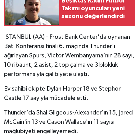
Beşiktaş Kadın Futbol
Takımı oyuncuları yeni
sezonu değerlendirdi
İSTANBUL (AA) - Frost Bank Center'da oynanan
Batı Konferansı finali 6. maçında Thunder'ı
ağırlayan Spurs, Victor Wembanyama'nın 28 sayı,
10 ribaunt, 2 asist, 2 top çalma ve 3 blokluk
performansıyla galibiyete ulaştı.
Ev sahibi ekipte Dylan Harper 18 ve Stephon
Castle 17 sayıyla mücadele etti.
Thunder'da Shai Gilgeous-Alexander'ın 15, Jared
McCain'in 13 ve Cason Wallace'ın 11 sayısı
mağlubiyeti engelleyemedi.