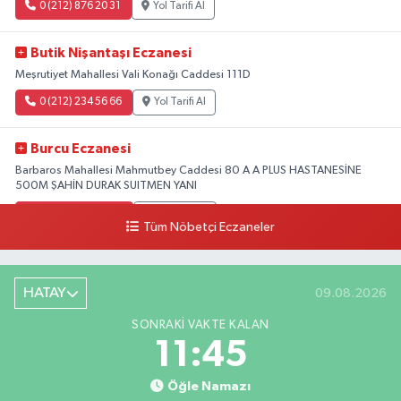
0 (212) 876 20 31
Yol Tarifi Al
Butik Nişantaşı Eczanesi
Meşrutiyet Mahallesi Vali Konağı Caddesi 111D
0 (212) 234 56 66
Yol Tarifi Al
Burcu Eczanesi
Barbaros Mahallesi Mahmutbey Caddesi 80 A A PLUS HASTANESİNE
500M ŞAHİN DURAK SUITMEN YANI
0 (212) 552 25 29
Yol Tarifi Al
Tüm Nöbetçi Eczaneler
Tuna Tillo Eczanesi
Akşemsettin Mahallesi Akdeniz Caddesi No:12 A 41.01948179055185,
HATAY
09.08.2026
28.946705949073934
SONRAKI VAKTE KALAN
0 (212) 635 03 83
Yol Tarifi Al
11:45
Tersane İstanbul Eczanesi
Öğle Namazı
Camiikebir Mahallesi Taşkızak Tersanesi Caddesi 6 6B Tersane İstanbul