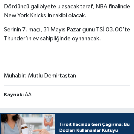
Dördüncü galibiyete ulaşacak taraf, NBA finalinde
New York Knicks'in rakibi olacak.
Serinin 7. maçı, 31 Mayıs Pazar günü TSİ 03.00'te
Thunder'ın ev sahipliğinde oynanacak.
Muhabir: Mutlu Demirtaştan
Kaynak:
AA
Tiroit İlacında Geri Çağırma: Bu
Dozları Kullananlar Kutuyu