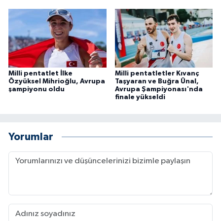
Milli pentatlet İlke
Milli pentatletler Kıvanç
Özyüksel Mihrioğlu, Avrupa
Taşyaran ve Buğra Ünal,
şampiyonu oldu
Avrupa Şampiyonası'nda
finale yükseldi
Yorumlar