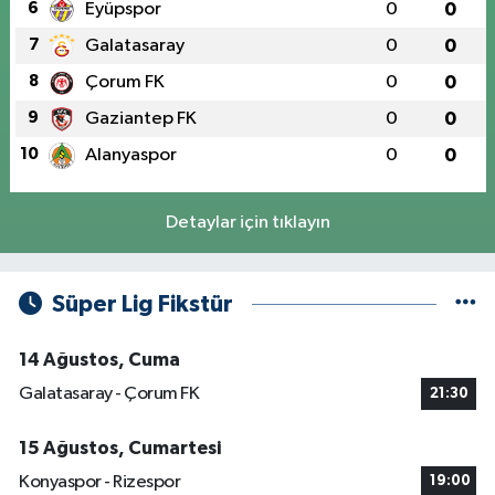
6
Eyüpspor
0
0
7
Galatasaray
0
0
8
Çorum FK
0
0
9
Gaziantep FK
0
0
10
Alanyaspor
0
0
Detaylar için tıklayın
Süper Lig Fikstür
14 Ağustos, Cuma
Galatasaray - Çorum FK
21:30
15 Ağustos, Cumartesi
Konyaspor - Rizespor
19:00