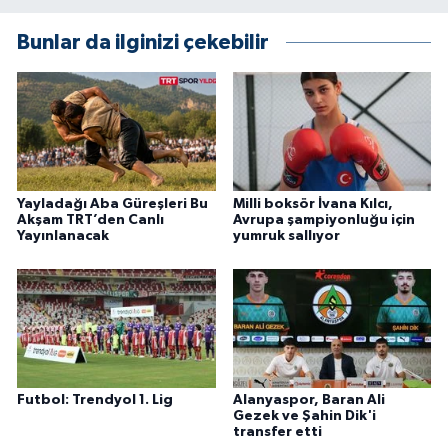
Bunlar da ilginizi çekebilir
Yayladağı Aba Güreşleri Bu
Milli boksör İvana Kılcı,
Akşam TRT’den Canlı
Avrupa şampiyonluğu için
Yayınlanacak
yumruk sallıyor
Futbol: Trendyol 1. Lig
Alanyaspor, Baran Ali
Gezek ve Şahin Dik'i
transfer etti