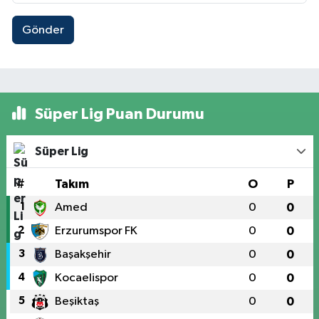
Gönder
Süper Lig Puan Durumu
Süper Lig
#
Takım
O
P
1
Amed
0
0
2
Erzurumspor FK
0
0
3
Başakşehir
0
0
4
Kocaelispor
0
0
5
Beşiktaş
0
0