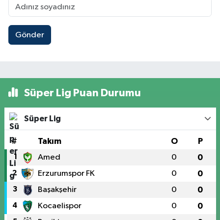
Gönder
Süper Lig Puan Durumu
Süper Lig
#
Takım
O
P
1
Amed
0
0
2
Erzurumspor FK
0
0
3
Başakşehir
0
0
4
Kocaelispor
0
0