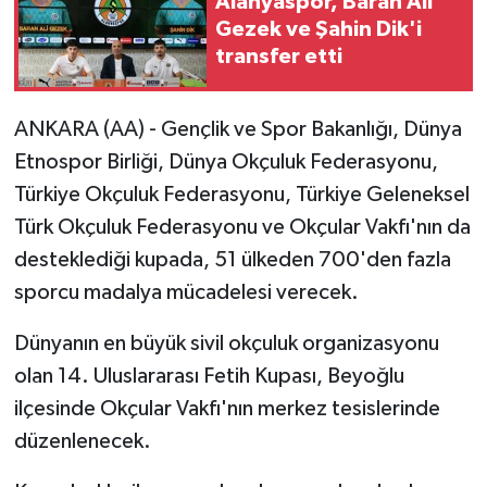
Alanyaspor, Baran Ali
Gezek ve Şahin Dik'i
transfer etti
ANKARA (AA) - Gençlik ve Spor Bakanlığı, Dünya
Etnospor Birliği, Dünya Okçuluk Federasyonu,
Türkiye Okçuluk Federasyonu, Türkiye Geleneksel
Türk Okçuluk Federasyonu ve Okçular Vakfı'nın da
desteklediği kupada, 51 ülkeden 700'den fazla
sporcu madalya mücadelesi verecek.
Dünyanın en büyük sivil okçuluk organizasyonu
olan 14. Uluslararası Fetih Kupası, Beyoğlu
ilçesinde Okçular Vakfı'nın merkez tesislerinde
düzenlenecek.