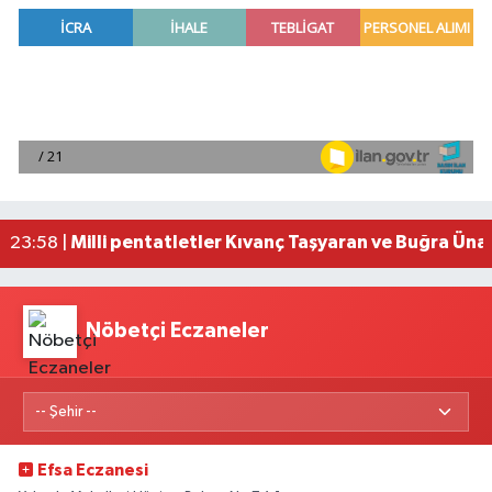
Adana'da helikopter destekli 'huzur ve güven' 
01:06 |
Mersin'de uyuşturucu operasyonunda 190 gram e
00:39 |
Adana'da silahlı saldırıda 3 kişi yaralandı
00:05 |
Fransa'dan iade edilen tarihi eserler Şam Kalesi
23:59 |
Milli pentatletler Kıvanç Taşyaran ve Buğra Üna
23:58 |
Nöbetçi Eczaneler
Efsa Eczanesi