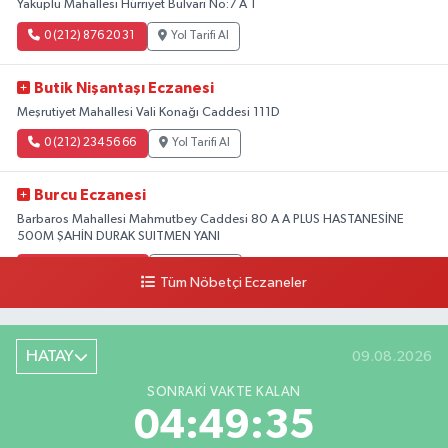
Yakuplu Mahallesi Hürriyet Bulvarı No:7 A 1
0 (212) 876 20 31
Yol Tarifi Al
Butik Nişantaşı Eczanesi
Meşrutiyet Mahallesi Vali Konağı Caddesi 111D
0 (212) 234 56 66
Yol Tarifi Al
Burcu Eczanesi
Barbaros Mahallesi Mahmutbey Caddesi 80 A A PLUS HASTANESİNE
500M ŞAHİN DURAK SUITMEN YANI
0 (212) 552 25 29
Yol Tarifi Al
Tüm Nöbetçi Eczaneler
Tuna Tillo Eczanesi
Akşemsettin Mahallesi Akdeniz Caddesi No:12 A 41.01948179055185,
HATAY
09.08.2026
28.946705949073934
SONRAKI VAKTE KALAN
0 (212) 635 03 83
Yol Tarifi Al
04:49:34
Tersane İstanbul Eczanesi