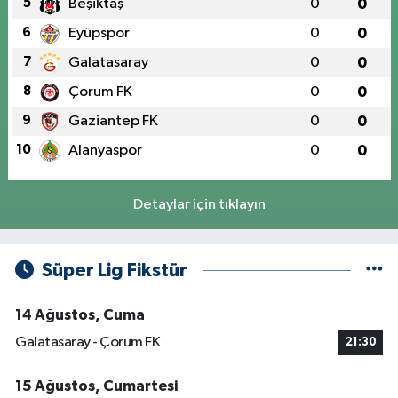
5
Beşiktaş
0
0
6
Eyüpspor
0
0
7
Galatasaray
0
0
8
Çorum FK
0
0
9
Gaziantep FK
0
0
10
Alanyaspor
0
0
Detaylar için tıklayın
Süper Lig Fikstür
14 Ağustos, Cuma
Galatasaray - Çorum FK
21:30
15 Ağustos, Cumartesi