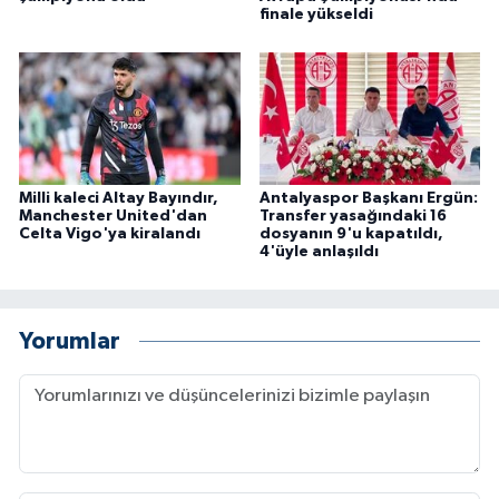
finale yükseldi
Milli kaleci Altay Bayındır,
Antalyaspor Başkanı Ergün:
Manchester United'dan
Transfer yasağındaki 16
Celta Vigo'ya kiralandı
dosyanın 9'u kapatıldı,
4'üyle anlaşıldı
Yorumlar