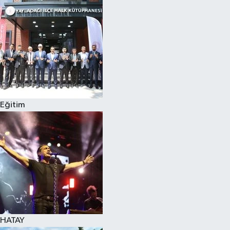
Spor
Teknoloji
Yaşam
Eğitim
HATAY