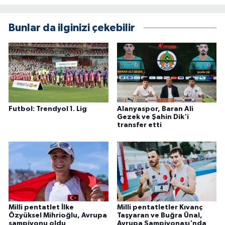
Bunlar da ilginizi çekebilir
Futbol: Trendyol 1. Lig
Alanyaspor, Baran Ali
Gezek ve Şahin Dik'i
transfer etti
Milli pentatlet İlke
Milli pentatletler Kıvanç
Özyüksel Mihrioğlu, Avrupa
Taşyaran ve Buğra Ünal,
şampiyonu oldu
Avrupa Şampiyonası'nda