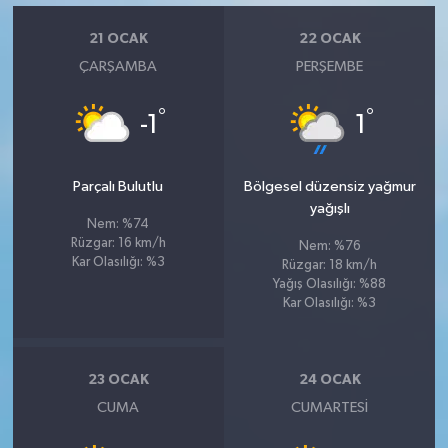
21 OCAK
22 OCAK
ÇARŞAMBA
PERŞEMBE
°
°
-1
1
Parçalı Bulutlu
Bölgesel düzensiz yağmur
yağışlı
Nem: %74
Rüzgar: 16 km/h
Nem: %76
Kar Olasılığı: %3
Rüzgar: 18 km/h
Yağış Olasılığı: %88
Kar Olasılığı: %3
23 OCAK
24 OCAK
CUMA
CUMARTESI