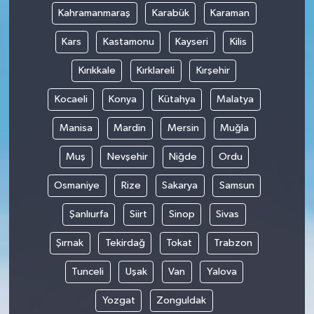
Kahramanmaraş
Karabük
Karaman
Kars
Kastamonu
Kayseri
Kilis
Kırıkkale
Kırklareli
Kırşehir
Kocaeli
Konya
Kütahya
Malatya
Manisa
Mardin
Mersin
Muğla
Muş
Nevşehir
Niğde
Ordu
Osmaniye
Rize
Sakarya
Samsun
Şanlıurfa
Siirt
Sinop
Sivas
Şırnak
Tekirdağ
Tokat
Trabzon
Tunceli
Uşak
Van
Yalova
Yozgat
Zonguldak