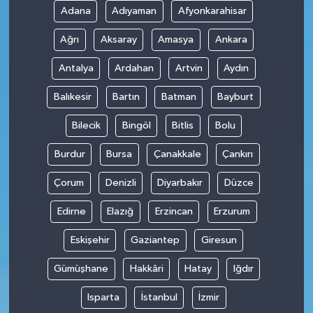
Adana
Adıyaman
Afyonkarahisar
Ağrı
Aksaray
Amasya
Ankara
Antalya
Ardahan
Artvin
Aydın
Balıkesir
Bartın
Batman
Bayburt
Bilecik
Bingöl
Bitlis
Bolu
Burdur
Bursa
Çanakkale
Çankırı
Çorum
Denizli
Diyarbakır
Düzce
Edirne
Elazığ
Erzincan
Erzurum
Eskişehir
Gaziantep
Giresun
Gümüşhane
Hakkâri
Hatay
Iğdır
Isparta
İstanbul
İzmir