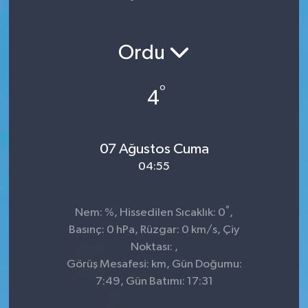
Spor
Ordu
Teknoloji
°
4
Yaşam
07 Ağustos Cuma
04:55
°
Nem: %, Hissedilen Sıcaklık: 0
,
Basınç: 0 hPa, Rüzgar: 0 km/s, Çiy
Noktası: ,
Görüş Mesafesi: km, Gün Doğumu:
7:49, Gün Batımı: 17:31