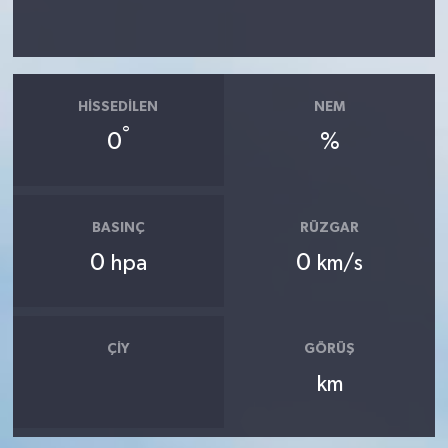
HISSEDILEN
NEM
°
0
%
BASINÇ
RÜZGAR
0
0
hpa
km/s
ÇIY
GÖRÜŞ
km