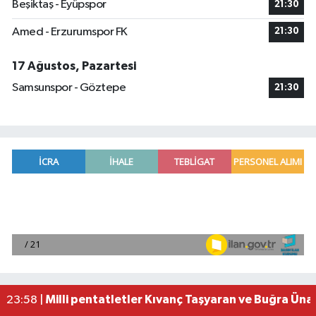
Beşiktaş - Eyüpspor
21:30
Amed - Erzurumspor FK
21:30
17 Ağustos, Pazartesi
Samsunspor - Göztepe
21:30
Adana'da helikopter destekli 'huzur ve güven' 
01:06 |
Mersin'de uyuşturucu operasyonunda 190 gram e
00:39 |
Adana'da silahlı saldırıda 3 kişi yaralandı
00:05 |
Fransa'dan iade edilen tarihi eserler Şam Kalesi
23:59 |
Milli pentatletler Kıvanç Taşyaran ve Buğra Üna
23:58 |