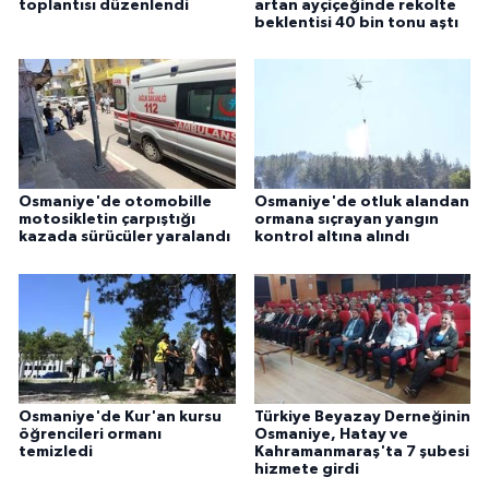
toplantısı düzenlendi
artan ayçiçeğinde rekolte
beklentisi 40 bin tonu aştı
Osmaniye'de otomobille
Osmaniye'de otluk alandan
motosikletin çarpıştığı
ormana sıçrayan yangın
kazada sürücüler yaralandı
kontrol altına alındı
Osmaniye'de Kur'an kursu
Türkiye Beyazay Derneğinin
öğrencileri ormanı
Osmaniye, Hatay ve
temizledi
Kahramanmaraş'ta 7 şubesi
hizmete girdi