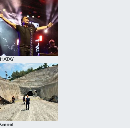
Spor
Teknoloji
Yaşam
HATAY
Genel