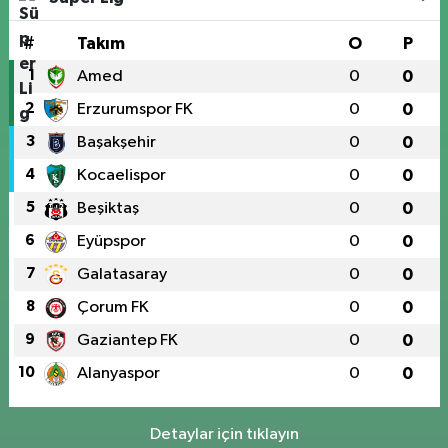
#
Takım
O
P
1
Amed
0
0
2
Erzurumspor FK
0
0
3
Başakşehir
0
0
4
Kocaelispor
0
0
5
Beşiktaş
0
0
6
Eyüpspor
0
0
7
Galatasaray
0
0
8
Çorum FK
0
0
9
Gaziantep FK
0
0
10
Alanyaspor
0
0
Detaylar için tıklayın