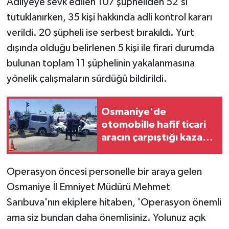
Adliyeye sevk edilen 107 şüpheliden 52'si
tutuklanırken, 35 kişi hakkında adli kontrol kararı
verildi. 20 şüpheli ise serbest bırakıldı. Yurt
dışında olduğu belirlenen 5 kişi ile firari durumda
bulunan toplam 11 şüphelinin yakalanmasına
yönelik çalışmaların sürdüğü bildirildi.
Osmaniye'de
otomobille hafif ticari
aracın çarpıştığı kazada
3 kişi yaralandı
Operasyon öncesi personelle bir araya gelen
Osmaniye İl Emniyet Müdürü Mehmet
Sarıbuva'nın ekiplere hitaben, 'Operasyon önemli
ama siz bundan daha önemlisiniz. Yolunuz açık