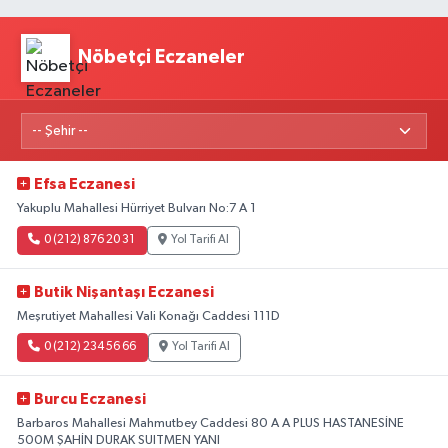
Nöbetçi Eczaneler
Efsa Eczanesi
Yakuplu Mahallesi Hürriyet Bulvarı No:7 A 1
0 (212) 876 20 31
Yol Tarifi Al
Butik Nişantaşı Eczanesi
Meşrutiyet Mahallesi Vali Konağı Caddesi 111D
0 (212) 234 56 66
Yol Tarifi Al
Burcu Eczanesi
Barbaros Mahallesi Mahmutbey Caddesi 80 A A PLUS HASTANESİNE
500M ŞAHİN DURAK SUITMEN YANI