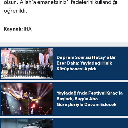
olsun. Allah'a emanetsiniz' ifadelerini kullandığı
öğrenildi.
Kaynak:
İHA
Deprem Sonrası Hatay’a Bir
Eser Daha: Yayladağı Halk
Kütüphanesi Açıldı
Yayladağı’nda Festival Kıraç’la
Başladı, Bugün Aba
Güreşleriyle Devam Edecek