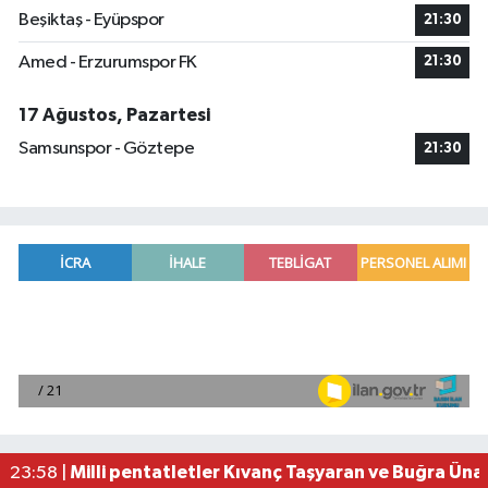
Beşiktaş - Eyüpspor
21:30
Amed - Erzurumspor FK
21:30
17 Ağustos, Pazartesi
Samsunspor - Göztepe
21:30
Mersin'de uyuşturucu operasyonunda 190 gram e
00:39 |
Adana'da silahlı saldırıda 3 kişi yaralandı
00:05 |
Fransa'dan iade edilen tarihi eserler Şam Kalesi
23:59 |
Milli pentatletler Kıvanç Taşyaran ve Buğra Üna
23:58 |
Adana'da helikopter destekli 'huzur ve güven' 
01:06 |