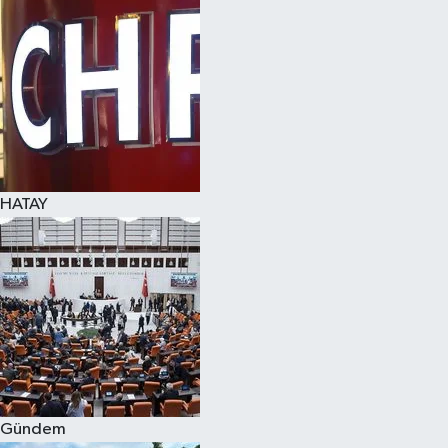
Spor
Teknoloji
Yaşam
HATAY
Gündem