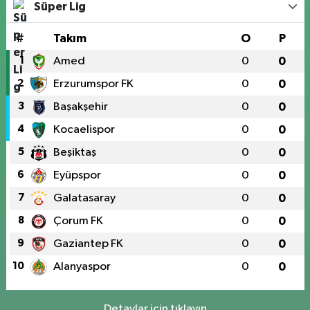
Süper Lig
#
Takım
O
P
1
Amed
0
0
2
Erzurumspor FK
0
0
3
Başakşehir
0
0
4
Kocaelispor
0
0
5
Beşiktaş
0
0
6
Eyüpspor
0
0
7
Galatasaray
0
0
8
Çorum FK
0
0
9
Gaziantep FK
0
0
10
Alanyaspor
0
0
Detaylar için tıklayın