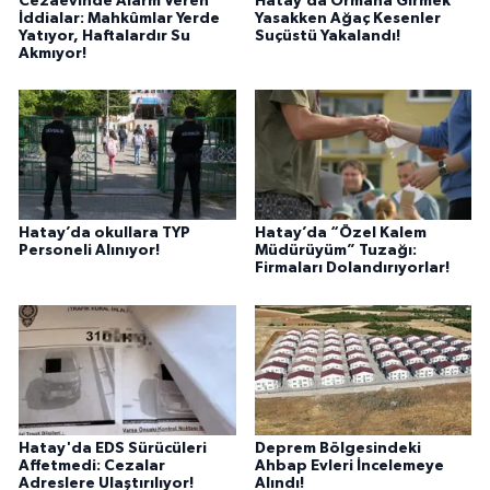
Cezaevinde Alarm Veren
Hatay’da Ormana Girmek
İddialar: Mahkûmlar Yerde
Yasakken Ağaç Kesenler
Yatıyor, Haftalardır Su
Suçüstü Yakalandı!
Akmıyor!
Hatay’da okullara TYP
Hatay’da “Özel Kalem
Personeli Alınıyor!
Müdürüyüm” Tuzağı:
Firmaları Dolandırıyorlar!
Hatay'da EDS Sürücüleri
Deprem Bölgesindeki
Affetmedi: Cezalar
Ahbap Evleri İncelemeye
Adreslere Ulaştırılıyor!
Alındı!