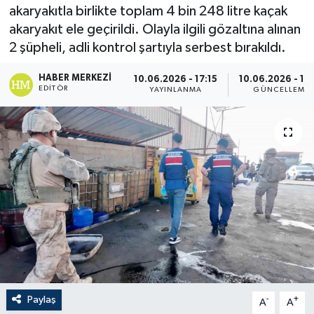
akaryakıtla birlikte toplam 4 bin 248 litre kaçak
akaryakıt ele geçirildi. Olayla ilgili gözaltına alınan
2 şüpheli, adli kontrol şartıyla serbest bırakıldı.
HABER MERKEZI
10.06.2026 - 17:15
10.06.2026 - 17
EDITÖR
YAYINLANMA
GÜNCELLEME
Paylaş
-
+
A
A