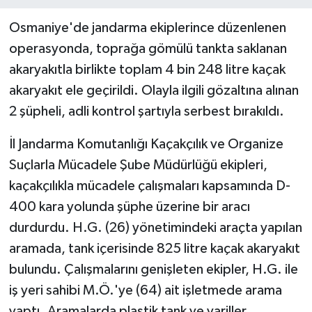
Osmaniye'de jandarma ekiplerince düzenlenen
operasyonda, toprağa gömülü tankta saklanan
akaryakıtla birlikte toplam 4 bin 248 litre kaçak
akaryakıt ele geçirildi. Olayla ilgili gözaltına alınan
2 şüpheli, adli kontrol şartıyla serbest bırakıldı.
İl Jandarma Komutanlığı Kaçakçılık ve Organize
Suçlarla Mücadele Şube Müdürlüğü ekipleri,
kaçakçılıkla mücadele çalışmaları kapsamında D-
400 kara yolunda şüphe üzerine bir aracı
durdurdu. H.G. (26) yönetimindeki araçta yapılan
aramada, tank içerisinde 825 litre kaçak akaryakıt
bulundu. Çalışmalarını genişleten ekipler, H.G. ile
iş yeri sahibi M.Ö.'ye (64) ait işletmede arama
yaptı. Aramalarda plastik tank ve variller