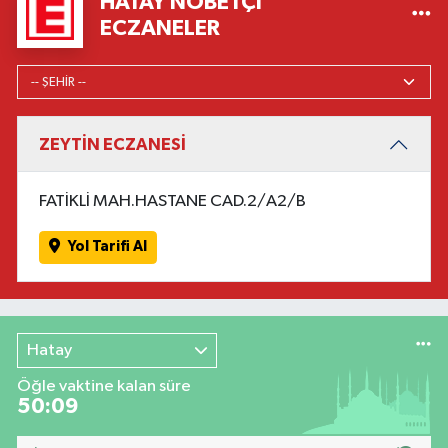
HATAY NÖBETÇI
ECZANELER
ZEYTİN ECZANESİ
FATİKLİ MAH.HASTANE CAD.2/A2/B
Yol Tarifi Al
Hatay
Öğle vaktine kalan süre
50:08