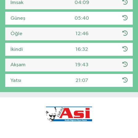
İmsak
04:09
Güneş
05:40
Öğle
12:46
İkindi
16:32
Akşam
19:43
Yatsı
21:07