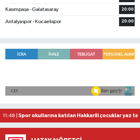
Kasımpaşa - Galatasaray
20:00
Antalyaspor - Kocaelispor
20:00
Özbekistan Devlet Tarih Müzesi UNESCO mirası s
11:48 |
Bosna Hersek'in ilk cumhurbaşkanı merhum Aliya 
11:48 |
Kudüs Valiliği: İsrail'in Kalendiya Mülteci Kampı
11:48 |
IOM Genel Direktörü'nden insanların ihtiyaçları iç
11:48 |
Spor okullarına katılan Hakkarili çocuklar yaz tat
11:48 |