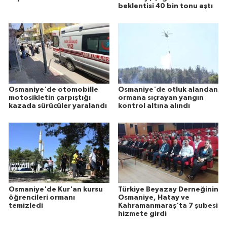
beklentisi 40 bin tonu aştı
Osmaniye'de otomobille
Osmaniye'de otluk alandan
motosikletin çarpıştığı
ormana sıçrayan yangın
kazada sürücüler yaralandı
kontrol altına alındı
Osmaniye'de Kur'an kursu
Türkiye Beyazay Derneğinin
öğrencileri ormanı
Osmaniye, Hatay ve
temizledi
Kahramanmaraş'ta 7 şubesi
hizmete girdi