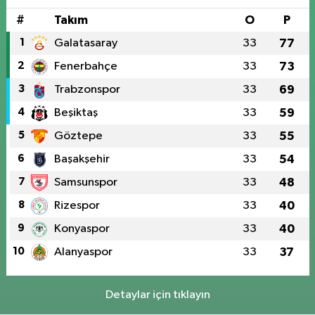
#
Takım
O
P
1
Galatasaray
33
77
2
Fenerbahçe
33
73
3
Trabzonspor
33
69
4
Beşiktaş
33
59
5
Göztepe
33
55
6
Başakşehir
33
54
7
Samsunspor
33
48
8
Rizespor
33
40
9
Konyaspor
33
40
10
Alanyaspor
33
37
Detaylar için tıklayın