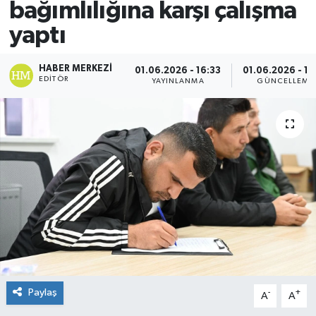
bağımlılığına karşı çalışma
Spor
yaptı
Teknoloji
HABER MERKEZI
01.06.2026 - 16:33
01.06.2026 - 17
EDITÖR
YAYINLANMA
GÜNCELLEME
Yaşam
Paylaş
-
+
A
A