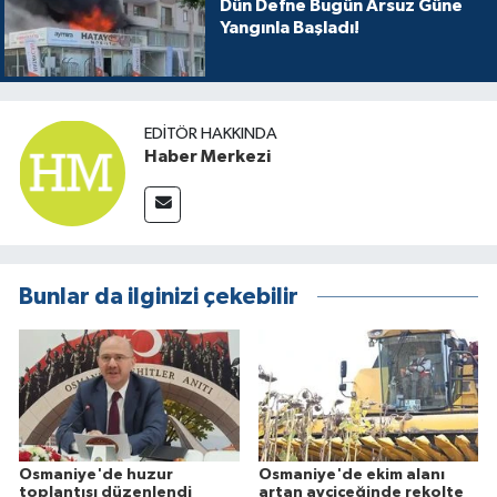
Dün Defne Bugün Arsuz Güne
Yangınla Başladı!
EDITÖR HAKKINDA
Haber Merkezi
Bunlar da ilginizi çekebilir
Osmaniye'de huzur
Osmaniye'de ekim alanı
toplantısı düzenlendi
artan ayçiçeğinde rekolte