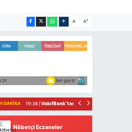
-
+
A
A
'Kutuplarda Sıfır Atık' kitabı tanıtıldı
22:01 |
Antalya'da seyir halindeki otomobilde 
21:03 |
Antalya'da apartman dairesinde çıkan
20:05 |
Side Antik Kenti'nde düzenlenen AKM
19:56 |
N DAKIKA
VakıfBank'tan 2026'nın ilk yarısında 3
19:38 |
Nöbetçi Eczaneler