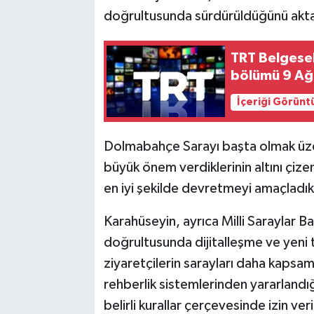
doğrultusunda sürdürüldüğünü akta
TRT Belgesel'
bölümü 9 Ağ
İçeriği Görünt
Dolmabahçe Sarayı başta olmak üzer
büyük önem verdiklerinin altını çizen
en iyi şekilde devretmeyi amaçladıkla
Karahüseyin, ayrıca Milli Saraylar Ba
doğrultusunda dijitalleşme ve yeni 
ziyaretçilerin sarayları daha kapsam
rehberlik sistemlerinden yararland
belirli kurallar çerçevesinde izin veri