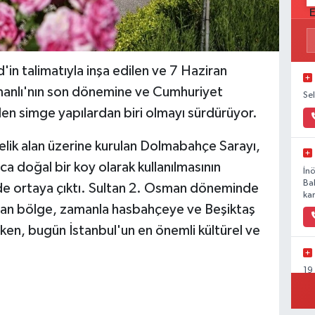
n talimatıyla inşa edilen ve 7 Haziran
manlı'nın son dönemine ve Cumhuriyet
Se
 eden simge yapılardan biri olmayı sürdürüyor.
elik alan üzerine kurulan Dolmabahçe Sarayı,
a doğal bir koy olarak kullanılmasının
İn
Ba
inde ortaya çıktı. Sultan 2. Osman döneminde
kar
alan bölge, zamanla hasbahçeye ve Beşiktaş
rken, bugün İstanbul'un en önemli kültürel ve
19
Ka