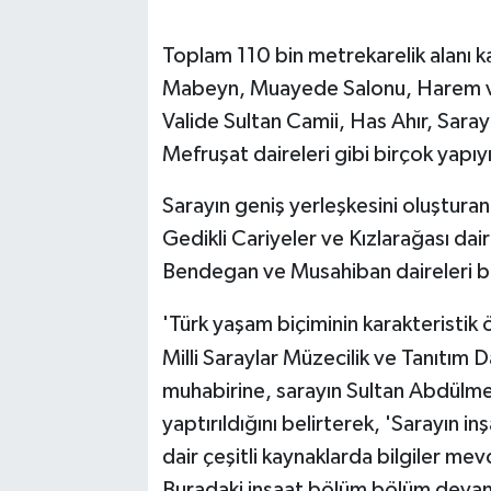
Toplam 110 bin metrekarelik alanı k
Mabeyn, Muayede Salonu, Harem ve 
Valide Sultan Camii, Has Ahır, Saray
Mefruşat daireleri gibi birçok yapıy
Sarayın geniş yerleşkesini oluşturan
Gedikli Cariyeler ve Kızlarağası dair
Bendegan ve Musahiban daireleri b
'Türk yaşam biçiminin karakteristik ö
Milli Saraylar Müzecilik ve Tanıtım 
muhabirine, sarayın Sultan Abdülmec
yaptırıldığını belirterek, 'Sarayın i
dair çeşitli kaynaklarda bilgiler 
Buradaki inşaat bölüm bölüm devam e