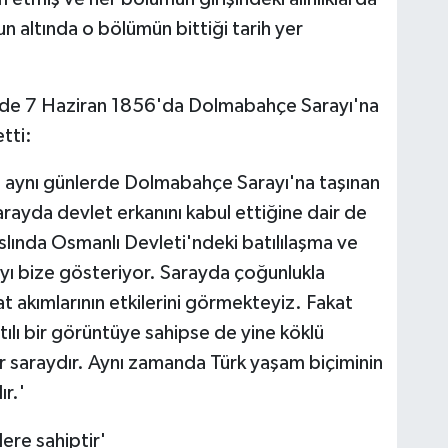
n altında o bölümün bittiği tarih yer
Os
 de 7 Haziran 1856'da Dolmabahçe Sarayı'na
tti:
Ve
AŞ
 aynı günlerde Dolmabahçe Sarayı'na taşınan
rayda devlet erkanını kabul ettiğine dair de
slında Osmanlı Devleti'ndeki batılılaşma ve
Çe
yı bize gösteriyor. Sarayda çoğunlukla
No
at akımlarının etkilerini görmekteyiz. Fakat
lı bir görüntüye sahipse de yine köklü
r saraydır. Aynı zamanda Türk yaşam biçiminin
ır.'
Os
Dur
kar
re sahiptir'