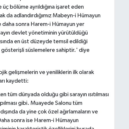
 üç bölüme ayrıldığına işaret eden
larak da adlandırdığımız Mabeyn-i Hümayun
e daha sonra Harem-i Hümayun yer
Akş
Ak
ayın devlet yönetiminin yürütüldüğü
Su
Kar
sında en üst düzeyde temsil edildiği
gösterişli süslemelere sahiptir.' diye
Ko
k gelişmelerin ve yeniliklerin ilk olarak
Me
arı kaydetti:
10
n tüm dünyada olduğu gibi sarayın ısıtılması
yapılması gibi. Muayede Salonu tüm
ışında da yine çok özel ağırlamaların ve
Es
Em
r. Daha sonra ise Harem-i Hümayun