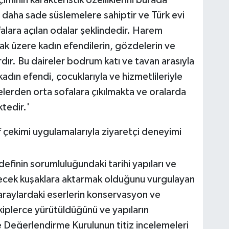
iminin karakteristik özelliklerini burada
aha sade süslemelere sahiptir ve Türk evi
falara açılan odalar şeklindedir. Harem
Or
Ha
k üzere kadın efendilerin, gözdelerin ve
üz
ma
ardır. Bu daireler bodrum katı ve tavan arasıyla
 kadın efendi, çocuklarıyla ve hizmetlileriyle
elerden orta sofalara çıkılmakta ve oralarda
ktedir.'
Er
f çekimi uygulamalarıyla ziyaretçi deneyimi
definin sorumluluğundaki tarihi yapıları ve
Mi
In
elecek kuşaklara aktarmak olduğunu vurgulayan
raylardaki eserlerin konservasyon ve
iplerce yürütüldüğünü ve yapıların
ve Değerlendirme Kurulunun titiz incelemeleri