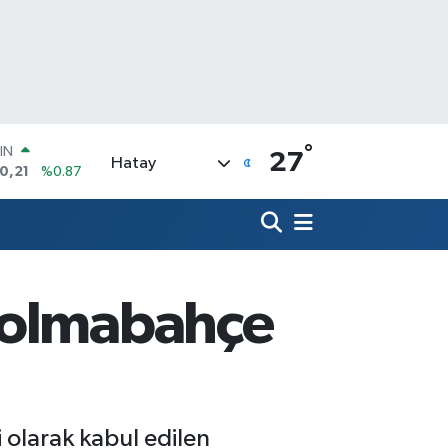
°
R
27
Hatay
36
%0.18
10
%0.32
İN
11
%0.38
 ALTIN
.99
%2.59
 Dolmabahçe
00
9
%-14
IN
0,21
%0.87
 olarak kabul edilen