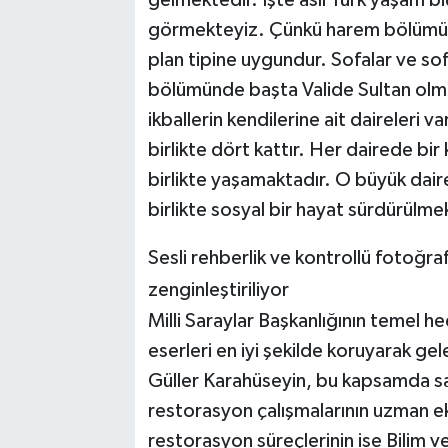
gelmektedir. İşte asıl Türk yaşam biç
görmekteyiz. Çünkü harem bölümü d
plan tipine uygundur. Sofalar ve so
bölümünde başta Valide Sultan olma
ikballerin kendilerine ait daireleri v
birlikte dört kattır. Her dairede bir
birlikte yaşamaktadır. O büyük dair
birlikte sosyal bir hayat sürdürülme
Sesli rehberlik ve kontrollü fotoğra
zenginleştiriliyor
Milli Saraylar Başkanlığının temel he
eserleri en iyi şekilde koruyarak g
Güller Karahüseyin, bu kapsamda sa
restorasyon çalışmalarının uzman ek
restorasyon süreçlerinin ise Bilim 