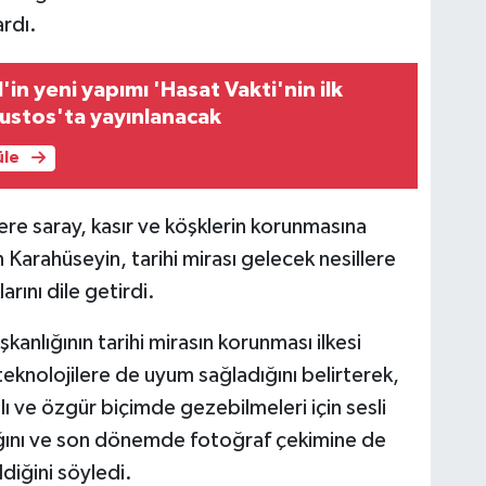
Ha
rdı.
Sağ
in yeni yapımı 'Hasat Vakti'nin ilk
ustos'ta yayınlanacak
Ha
üle
İS
e saray, kasır ve köşklerin korunmasına
 Karahüseyin, tarihi mirası gelecek nesillere
Sa
rını dile getirdi.
şkanlığının tarihi mirasın korunması ilkesi
teknolojilere de uyum sağladığını belirterek,
Yu
lı ve özgür biçimde gezebilmeleri için sesli
AY
AR
ığını ve son dönemde fotoğraf çekimine de
ldiğini söyledi.