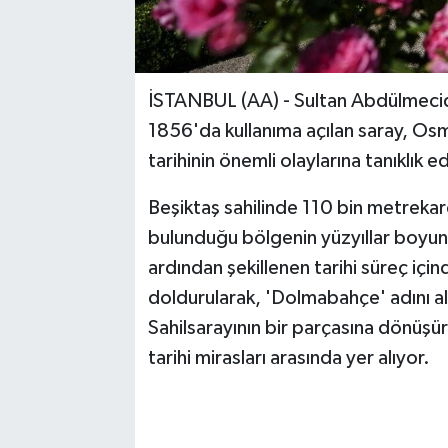
İSTANBUL (AA) - Sultan Abdülmecid'i
1856'da kullanıma açılan saray, Os
tarihinin önemli olaylarına tanıklık
Beşiktaş sahilinde 110 bin metrekar
bulunduğu bölgenin yüzyıllar boyunc
ardından şekillenen tarihi süreç iç
doldurularak, 'Dolmabahçe' adını 
Sahilsarayının bir parçasına dönüşü
tarihi mirasları arasında yer alıyor.