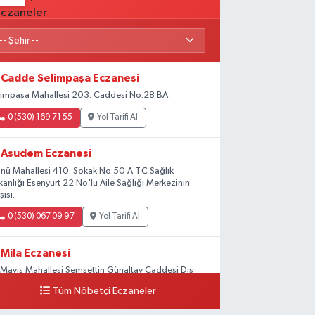
Cadde Selimpaşa Eczanesi
limpaşa Mahallesi 203. Caddesi No:28 BA
0 (530) 169 71 55
Yol Tarifi Al
Asudem Eczanesi
önü Mahallesi 410. Sokak No:50 A T.C Sağlık
kanlığı Esenyurt 22 No'lu Aile Sağlığı Merkezinin
şısı.
0 (530) 067 09 97
Yol Tarifi Al
Mila Eczanesi
 Mayıs Mahallesi Şemsettin Günaltay Caddesi Dış
pı No:168-170 G No:29
Tüm Nöbetçi Eczaneler
0 (216) 514 23 73
Yol Tarifi Al