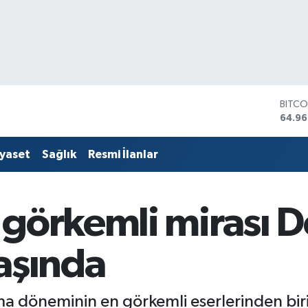
DOLA
47,74
EURO
55,25
iyaset
Sağlık
Resmi İlanlar
STERL
64,48
GRAM
6648
 görkemli mirası
BİST1
13.77
BITCO
aşında
64.96
ma döneminin en görkemli eserlerinden biri