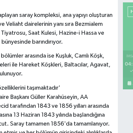
aplayan saray kompleksi, ana yapıyı oluşturan
Ya
Veliaht dairelerinin yanı sıra Bezmialem
Mu
Ca
 Tiyatrosu, Saat Kulesi, Hazine-i Hassa ve
So
ı bünyesinde barındırıyor.
 bölümler arasında ise Kuşluk, Camlı Köşk,
İMS
04:
eleri ile Hareket Köşkleri, Baltacılar, Agavat,
Ba
mar
ulunuyor.
bu
zelliklerini taşımaktadır'
Daire Başkanı Güller Karahüseyin, AA
id tarafından 1843 ve 1856 yılları arasında
Pe
Sa
nşasına 13 Haziran 1843 yılında başlandığına
mevcut. Saray tamamen 1856'da tamamlanıyor.
tmiş ve her bölümün girişindeki alınlıklarda