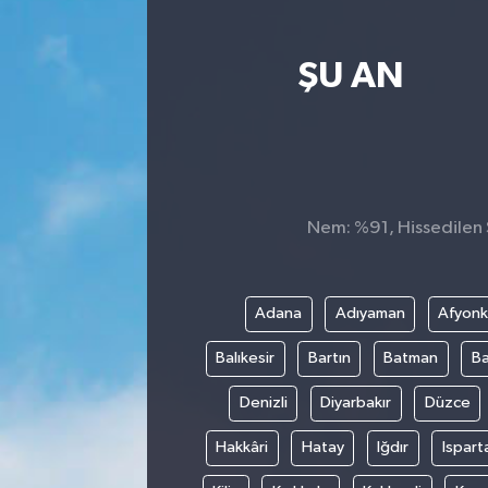
Spor
ŞU AN
Teknoloji
Yaşam
Nem: %91, Hissedilen S
Adana
Adıyaman
Afyonk
Balıkesir
Bartın
Batman
Ba
Denizli
Diyarbakır
Düzce
Hakkâri
Hatay
Iğdır
Ispart