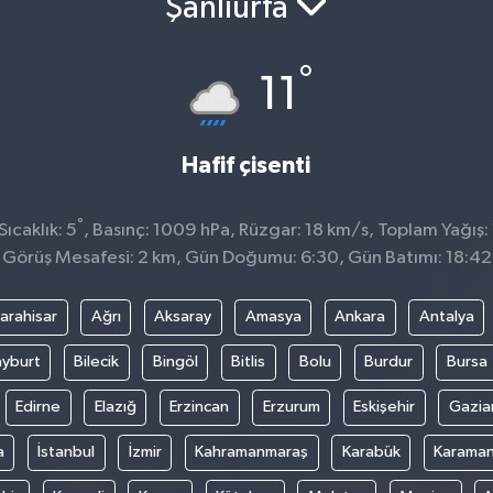
Şanlıurfa
°
11
Hafif çisenti
°
ıcaklık: 5
, Basınç: 1009 hPa, Rüzgar: 18 km/s, Toplam Yağış:
Görüş Mesafesi: 2 km, Gün Doğumu: 6:30, Gün Batımı: 18:42
arahisar
Ağrı
Aksaray
Amasya
Ankara
Antalya
yburt
Bilecik
Bingöl
Bitlis
Bolu
Burdur
Bursa
Edirne
Elazığ
Erzincan
Erzurum
Eskişehir
Gazia
a
İstanbul
İzmir
Kahramanmaraş
Karabük
Karama