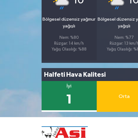
10
1
Bölgesel düzensiz yağmur
Bölgesel düzensiz 
yağışlı
yağışlı
Nem: %80
Nem: %77
Rüzgar: 14 km/h
Rüzgar: 13 km/
Yağış Olasılığı: %88
Yağış Olasılığı: 
Halfeti Hava Kalitesi
İyi
1
Orta