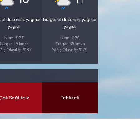
10
11
sel düzensiz yağmur
Bölgesel düzensiz yağmur
yağışlı
yağışlı
Nem: %77
Nem: %79
Rüzgar: 19 km/h
Rüzgar: 36 km/h
ğış Olasılığı: %87
Yağış Olasılığı: %79
Çok Sağlıksız
Tehlikeli