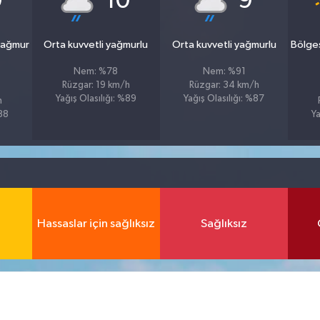
0
10
9
yağmur
Orta kuvvetli yağmurlu
Orta kuvvetli yağmurlu
Bölge
Nem: %78
Nem: %91
Rüzgar: 19 km/h
Rüzgar: 34 km/h
Yağış Olasılığı: %89
Yağış Olasılığı: %87
h
%88
Ya
Hassaslar için sağlıksız
Sağlıksız