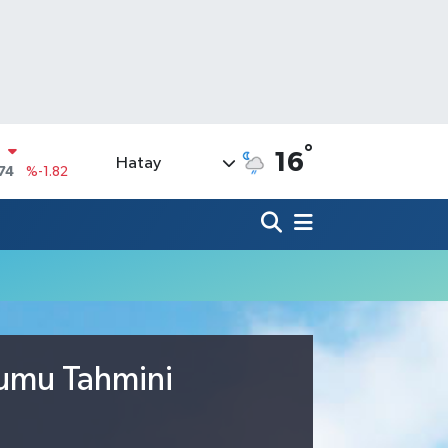
N
°
16
Hatay
74
%-1.82
20
%0.02
90
%0.19
N
80
%0.18
09000
%0.19
0
,00
%0
rumu Tahmini