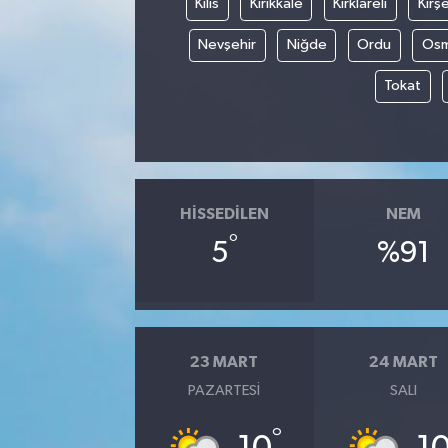
Kilis
Kırıkkale
Kırklareli
Kırşe
Nevşehir
Niğde
Ordu
Osm
Tokat
HISSEDILEN
NEM
°
5
%91
23 MART
24 MART
PAZARTESI
SALI
°