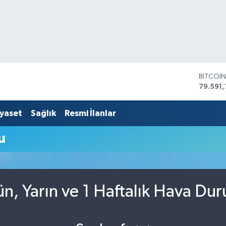
BITCOI
79.591,
DOLAR
45,436
EURO
iyaset
Sağlık
Resmi İlanlar
53,386
STERLİ
u
61,603
G.ALTIN
6862,
BİST10
14.598
ün, Yarın ve 1 Haftalık Hava Du