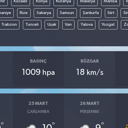
hir
Kocaeli
Konya
Kütahya
Malatya
Manisa
aniye
Rize
Sakarya
Samsun
Şanlıurfa
Siirt
Si
Trabzon
Tunceli
Uşak
Van
Yalova
Yozgat
Z
BASINÇ
RÜZGAR
1009
18
hpa
km/s
25 MART
26 MART
ÇARŞAMBA
PERŞEMBE
°
°
°