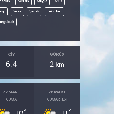
Mardin
Mersin
Muğla
Muş
nop
Sivas
Şırnak
Tekirdağ
onguldak
ÇIY
GÖRÜŞ
6.4
2
km
27 MART
28 MART
CUMA
CUMARTESI
°
°