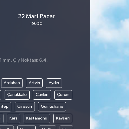
22 Mart Pazar
19:00
 1 mm, Çiy Noktası: 6.4,
Ardahan
Artvin
Aydın
Çanakkale
Çankırı
Çorum
ntep
Giresun
Gümüşhane
n
Kars
Kastamonu
Kayseri