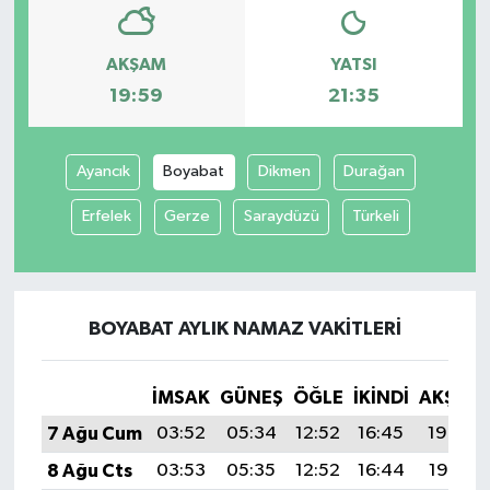
AKŞAM
YATSI
19:59
21:35
Ayancık
Boyabat
Dikmen
Durağan
Erfelek
Gerze
Saraydüzü
Türkeli
BOYABAT AYLIK NAMAZ VAKITLERI
İMSAK
GÜNEŞ
ÖĞLE
İKINDI
AKŞAM
7 Ağu Cum
03:52
05:34
12:52
16:45
19:59
8 Ağu Cts
03:53
05:35
12:52
16:44
19:58