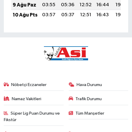
9 Ağu Paz
03:55
05:36
12:52
16:44
19:57
10 Ağu Pts
03:57
05:37
12:51
16:43
19:55
Nöbetçi Eczaneler
Hava Durumu
Namaz Vakitleri
Trafik Durumu
Süper Lig Puan Durumu ve
Tüm Manşetler
Fikstür