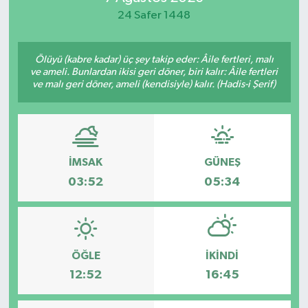
24 Safer 1448
Spor
Teknoloji
Ölüyü (kabre kadar) üç şey takip eder: Âile fertleri, malı
ve ameli. Bunlardan ikisi geri döner, biri kalır: Âile fertleri
ve malı geri döner, ameli (kendisiyle) kalır. (Hadis-i Şerif)
Yaşam
İMSAK
GÜNEŞ
03:52
05:34
ÖĞLE
İKINDI
12:52
16:45