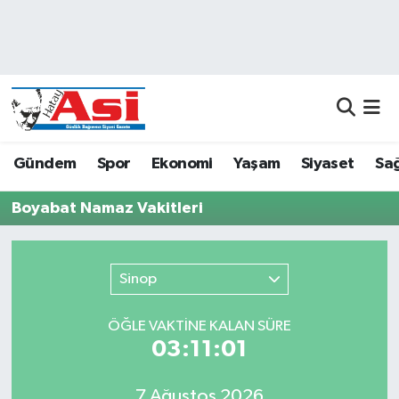
Asayiş
Nöbetçi Eczaneler
Dünya
Hava Durumu
Eğitim
Namaz Vakitleri
Gündem
Spor
Ekonomi
Yaşam
Siyaset
Sağ
Ekonomi
Trafik Durumu
Boyabat Namaz Vakitleri
Gündem
Süper Lig Puan Durumu ve Fikstür
Sinop
Magazin
Tüm Manşetler
ÖĞLE VAKTİNE KALAN SÜRE
Sağlık
Son Dakika Haberleri
03:11:01
Siyaset
Haber Arşivi
7 Ağustos 2026