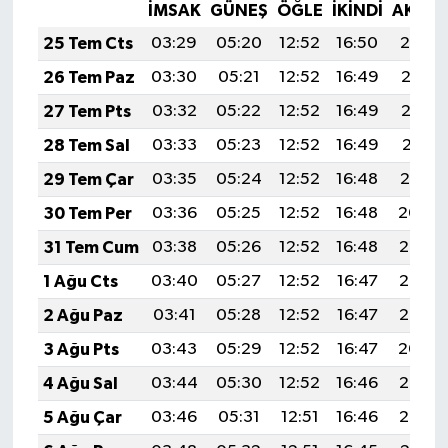
İMSAK
GÜNEŞ
ÖĞLE
İKINDI
AKŞA
25 Tem Cts
03:29
05:20
12:52
16:50
20:14
26 Tem Paz
03:30
05:21
12:52
16:49
20:13
27 Tem Pts
03:32
05:22
12:52
16:49
20:12
28 Tem Sal
03:33
05:23
12:52
16:49
20:11
29 Tem Çar
03:35
05:24
12:52
16:48
20:10
30 Tem Per
03:36
05:25
12:52
16:48
20:09
31 Tem Cum
03:38
05:26
12:52
16:48
20:08
1 Ağu Cts
03:40
05:27
12:52
16:47
20:07
2 Ağu Paz
03:41
05:28
12:52
16:47
20:06
3 Ağu Pts
03:43
05:29
12:52
16:47
20:04
4 Ağu Sal
03:44
05:30
12:52
16:46
20:03
5 Ağu Çar
03:46
05:31
12:51
16:46
20:02