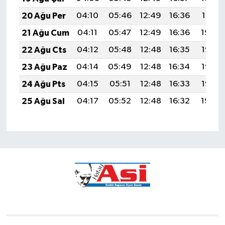
20 Ağu Per
04:10
05:46
12:49
16:36
19:41
21 Ağu Cum
04:11
05:47
12:49
16:36
19:40
22 Ağu Cts
04:12
05:48
12:48
16:35
19:38
23 Ağu Paz
04:14
05:49
12:48
16:34
19:37
24 Ağu Pts
04:15
05:51
12:48
16:33
19:35
25 Ağu Sal
04:17
05:52
12:48
16:32
19:34