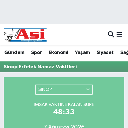
Asayiş
Hava Durumu
Dünya
Trafik Durumu
Eğitim
Süper Lig Puan Durumu ve Fikstür
Gündem
Spor
Ekonomi
Yaşam
Siyaset
Sağ
Ekonomi
Tüm Manşetler
Sinop Erfelek Namaz Vakitleri
Gündem
Son Dakika Haberleri
SİNOP
Magazin
Haber Arşivi
İMSAK VAKTINE KALAN SÜRE
Sağlık
48:33
Siyaset
7 Ağustos 2026