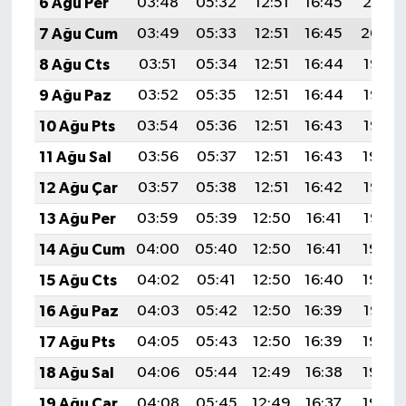
6 Ağu Per
03:48
05:32
12:51
16:45
20:01
7 Ağu Cum
03:49
05:33
12:51
16:45
20:00
8 Ağu Cts
03:51
05:34
12:51
16:44
19:58
9 Ağu Paz
03:52
05:35
12:51
16:44
19:57
10 Ağu Pts
03:54
05:36
12:51
16:43
19:56
11 Ağu Sal
03:56
05:37
12:51
16:43
19:54
12 Ağu Çar
03:57
05:38
12:51
16:42
19:53
13 Ağu Per
03:59
05:39
12:50
16:41
19:52
14 Ağu Cum
04:00
05:40
12:50
16:41
19:50
15 Ağu Cts
04:02
05:41
12:50
16:40
19:49
16 Ağu Paz
04:03
05:42
12:50
16:39
19:47
17 Ağu Pts
04:05
05:43
12:50
16:39
19:46
18 Ağu Sal
04:06
05:44
12:49
16:38
19:44
19 Ağu Çar
04:08
05:45
12:49
16:37
19:43