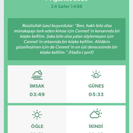
24 Safer 1448
Spor
Teknoloji
Resûlullah (sav) buyurdular: "Ben, haklı bile olsa
münakaşayı terk eden kimse için Cennet'in kenarında bir
köşke kefilim. Şaka bile olsa yalan söylemeyen için
Yaşam
Cennet'in ortasında bir köşke kefilim. Ahlâkını
güzelleştiren için de Cennet'in en üst derecesinde bir
köşke kefilim." (Hadis-i şerif)
İMSAK
GÜNEŞ
03:49
05:33
ÖĞLE
İKINDI