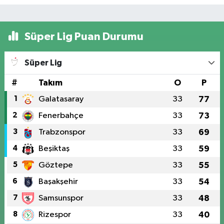
Süper Lig Puan Durumu
Süper Lig
#
Takım
O
P
1
Galatasaray
33
77
2
Fenerbahçe
33
73
3
Trabzonspor
33
69
4
Beşiktaş
33
59
5
Göztepe
33
55
6
Başakşehir
33
54
7
Samsunspor
33
48
8
Rizespor
33
40