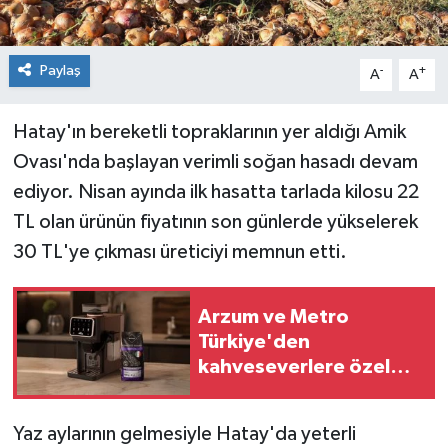
Paylaş
-
+
A
A
Hatay'ın bereketli topraklarının yer aldığı Amik
Ovası'nda başlayan verimli soğan hasadı devam
ediyor. Nisan ayında ilk hasatta tarlada kilosu 22
TL olan ürünün fiyatının son günlerde yükselerek
30 TL'ye çıkması üreticiyi memnun etti.
Arzum ve Metro
Türkiye'den
kahveseverlere özel
kampanya
Yaz aylarının gelmesiyle Hatay'da yeterli