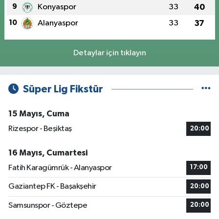
9
Konyaspor
33
40
10
Alanyaspor
33
37
Detaylar için tıklayın
Süper Lig Fikstür
15 Mayıs, Cuma
Rizespor - Beşiktaş
20:00
16 Mayıs, Cumartesi
Fatih Karagümrük - Alanyaspor
17:00
Gaziantep FK - Başakşehir
20:00
Samsunspor - Göztepe
20:00