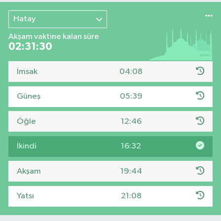
Hatay
Akşam vaktine kalan süre
02:31:30
İmsak
04:08
Güneş
05:39
Öğle
12:46
İkindi
16:32
Akşam
19:44
Yatsı
21:08