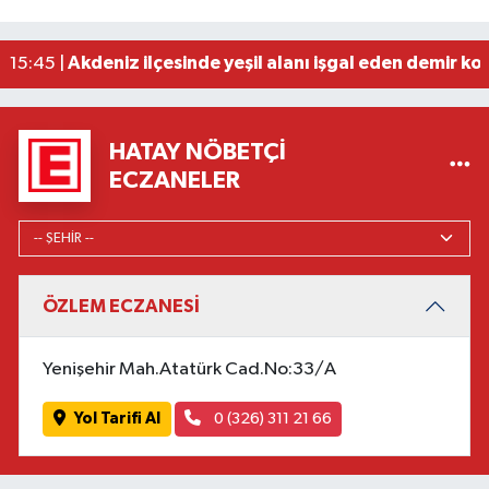
Dörtyol'da Korkutan Yangın: Araçlar Hurdaya D
16:42 |
Erdemli ilçesinde park halindeki cipte çıkan yan
16:40 |
Akdeniz ilçesinde yeşil alanı işgal eden demir ko
15:45 |
HATAY NÖBETÇI
ECZANELER
ÖZLEM ECZANESİ
Yenişehir Mah.Atatürk Cad.No:33/A
Yol Tarifi Al
0 (326) 311 21 66