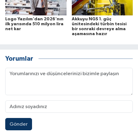
Logo Yazılım'dan 2026'nın
Akkuyu NGS 1. güç
ilk yarısında 510 milyon lira
ünitesindeki türbin tesisi
net kar
bir sonraki devreye alma
aşamasına hazır
Yorumlar
Gönder