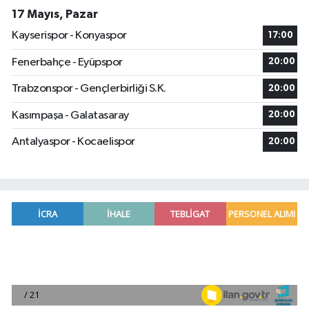
17 Mayıs, Pazar
Kayserispor - Konyaspor
17:00
Fenerbahçe - Eyüpspor
20:00
Trabzonspor - Gençlerbirliği S.K.
20:00
Kasımpaşa - Galatasaray
20:00
Antalyaspor - Kocaelispor
20:00
Osmaniye'de huzur toplantısı düzenlendi
16:58 |
Adana'da ani kalp durmalarına karşı kullanılan c
16:48 |