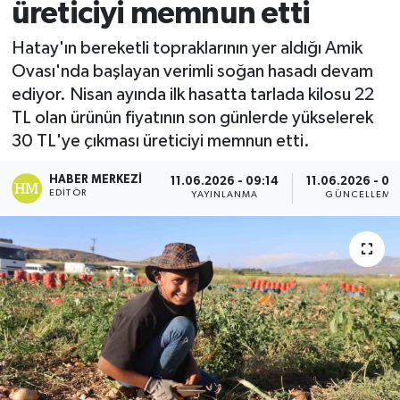
üreticiyi memnun etti
Spor
Hatay'ın bereketli topraklarının yer aldığı Amik
Ovası'nda başlayan verimli soğan hasadı devam
Teknoloji
ediyor. Nisan ayında ilk hasatta tarlada kilosu 22
TL olan ürünün fiyatının son günlerde yükselerek
Yaşam
30 TL'ye çıkması üreticiyi memnun etti.
HABER MERKEZI
11.06.2026 - 09:14
11.06.2026 - 09
EDITÖR
YAYINLANMA
GÜNCELLEME