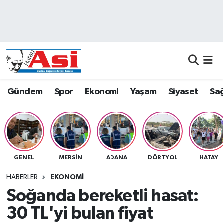
Asayiş
Nöbetçi Eczaneler
Dünya
Hava Durumu
Eğitim
Namaz Vakitleri
Gündem
Spor
Ekonomi
Yaşam
Siyaset
Sağ
Ekonomi
Trafik Durumu
Gündem
Süper Lig Puan Durumu ve Fikstür
GENEL
MERSIN
ADANA
DÖRTYOL
HATAY
Magazin
Tüm Manşetler
HABERLER
EKONOMI
Sağlık
Son Dakika Haberleri
Soğanda bereketli hasat:
30 TL'yi bulan fiyat
Siyaset
Haber Arşivi