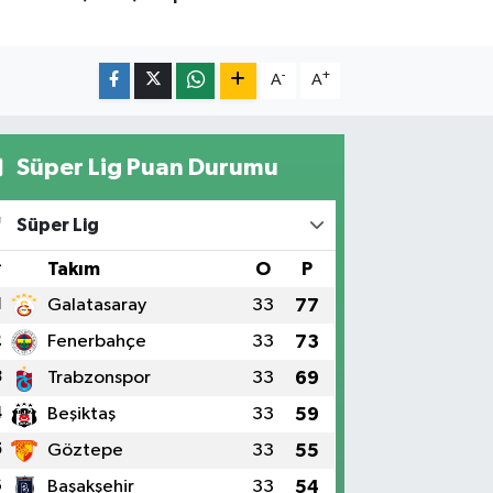
-
+
A
A
Süper Lig Puan Durumu
Süper Lig
#
Takım
O
P
1
Galatasaray
33
77
2
Fenerbahçe
33
73
3
Trabzonspor
33
69
4
Beşiktaş
33
59
5
Göztepe
33
55
6
Başakşehir
33
54