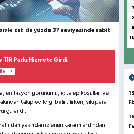
paralel şekilde
yüzde 37 seviyesinde sabit
1
 TIR Parkı Hizmete Girdi
üle
, enflasyon görünümü, iç talep koşulları ve
1
kından takip edildiği belirtilirken, sıkı para
Ri
vurgulandı.
1
rafından yakından izlenen kararın ardından
Fa