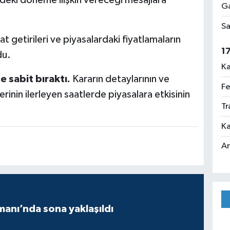
eki döneme ilişkin vereceği mesajlara
Ga
Sa
at getirileri ve piyasalardaki fiyatlamaların
1
du.
Ka
 sabit bıraktı.
Kararın detaylarının ve
Fe
inin ilerleyen saatlerde piyasalara etkisinin
Tr
Ka
An
manı’nda sona yaklaşıldı