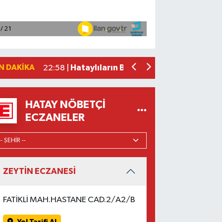
Emlak Vergisinde Yeni Tarife: Konutlar
10:30 |
Sabah Saatlerinde Defne’de Yangın Pa
10:04 |
Bosna-Hersek'ten yola çıkan 'Filistin
08:26 |
Fenerbahçe, avantaj elde etti
23:49 |
N DAKIKA
Hataylıların Beklediği Haber Geldi: T
22:58 |
HATAY NÖBETÇI
ECZANELER
ZEYTİN ECZANESİ
FATİKLİ MAH.HASTANE CAD.2/A2/B