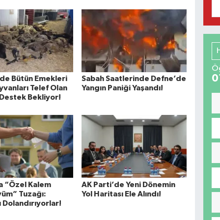
Öğ
0
de Bütün Emekleri
Sabah Saatlerinde Defne’de
yvanları Telef Olan
Yangın Paniği Yaşandı!
Destek Bekliyor!
a “Özel Kalem
AK Parti’de Yeni Dönemin
üm” Tuzağı:
Yol Haritası Ele Alındı!
ı Dolandırıyorlar!