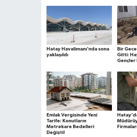
Hatay Havalimanı’nda sona
Bir Gece
yaklaşıldı
Gitti: Ha
Gençler 
Emlak Vergisinde Yeni
Hatay’d
Tarife: Konutların
Müdürüy
Metrekare Bedelleri
Firmalar
Değişti!