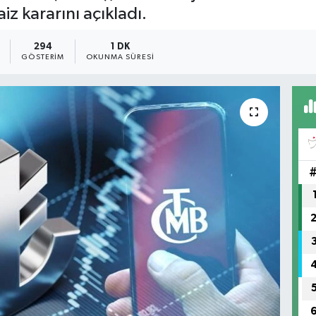
z kararını açıkladı.
294
1 DK
GÖSTERIM
OKUNMA SÜRESI