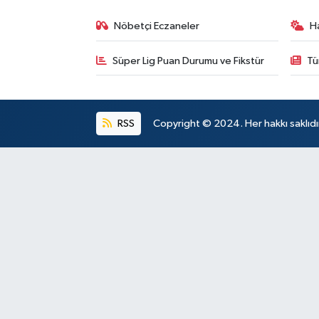
Nöbetçi Eczaneler
H
Süper Lig Puan Durumu ve Fikstür
Tü
RSS
Copyright © 2024. Her hakkı saklıdı