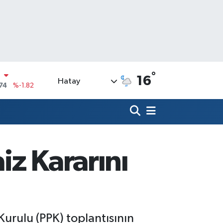
°
16
Hatay
20
%0.02
90
%0.19
N
80
%0.18
09000
%0.19
iz Kararını
0
,00
%0
N
74
%-1.82
Kurulu (PPK) toplantısının