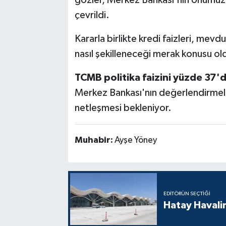
gözler, Merkez Bankası'nın önümüzd
çevrildi.
Kararla birlikte kredi faizleri, mevdu
nasıl şekilleneceği merak konusu ol
TCMB politika faizini yüzde 37'de
Merkez Bankası'nın değerlendirmeler
netleşmesi bekleniyor.
Muhabir:
Ayşe Yöney
EDITÖRÜN SEÇTIĞI
Hatay Havali