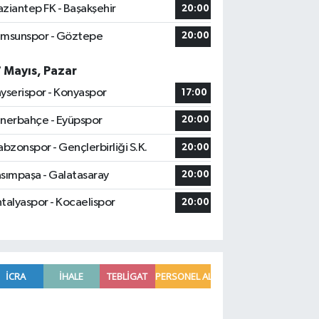
ziantep FK - Başakşehir
20:00
msunspor - Göztepe
20:00
7 Mayıs, Pazar
yserispor - Konyaspor
17:00
nerbahçe - Eyüpspor
20:00
abzonspor - Gençlerbirliği S.K.
20:00
sımpaşa - Galatasaray
20:00
talyaspor - Kocaelispor
20:00