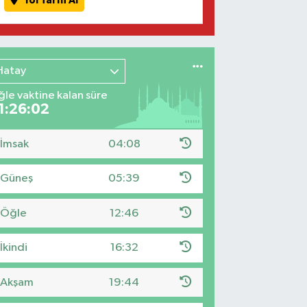
Yol Tarifi Al
Hatay
le vaktine kalan süre
1:26:01
İmsak
04:08
Güneş
05:39
Öğle
12:46
İkindi
16:32
Akşam
19:44