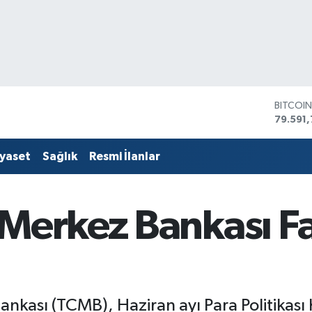
DOLAR
45,436
EURO
53,386
iyaset
Sağlık
Resmi İlanlar
STERLİ
61,603
G.ALTIN
6862,
Merkez Bankası Fa
BİST10
14.598
BITCOI
79.591,
kası (TCMB), Haziran ayı Para Politikası 