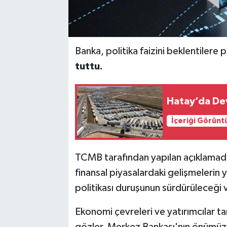
Banka, politika faizini beklentilere 
tuttu.
Hatay’da Dev
İçeriği Görünt
TCMB tarafından yapılan açıklamada
finansal piyasalardaki gelişmelerin ya
politikası duruşunun sürdürüleceği 
Ekonomi çevreleri ve yatırımcılar ta