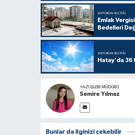
EDITÖRÜN SEÇTIĞI
Emlak Vergisi
Bedelleri Değ
EDITÖRÜN SEÇTIĞI
Hatay'da 36 
YAZI İŞLERI MÜDÜRÜ
Semire Yılmaz
Bunlar da ilginizi çekebilir