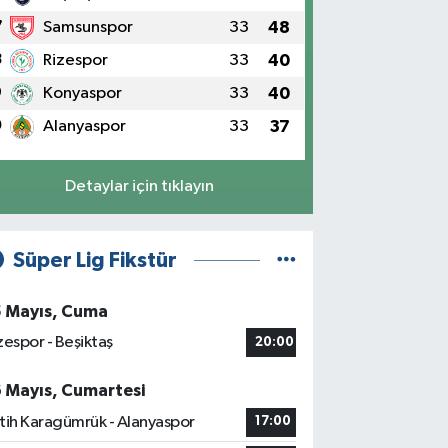
7
Samsunspor
33
48
8
Rizespor
33
40
9
Konyaspor
33
40
0
Alanyaspor
33
37
Detaylar için tıklayın
Süper Lig Fikstür
5 Mayıs, Cuma
zespor - Beşiktaş
20:00
6 Mayıs, Cumartesi
tih Karagümrük - Alanyaspor
17:00